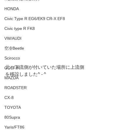
HONDA
Civic Type R EG6/EK9 CR-X EF8
Civic type R FK8
VW/AUDI
空冷Beetle
Scirocco
元々下流側が付いていた場所に上流側
GOLF/R
を移設しました^ - ^
MAZDA
ROADSTER
CX-8
TOYOTA
80Supra
Yaris/FT86