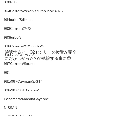
930RUF
964Carrera2/Werks turbo look/4/RS
964turbo/S/limited
993Carrera2/4/S
993turbo/s
996Carrera2/4/S/turbo/S
確認すると、O2センサーの位置が完全
996GT3/CUP/GT2
におかしかったので移設する事に😊
997Carrera/S/turbo
991
981/987Cayman/S/GT4
986/987/981Boxster/S
Panamera/Macan/Cayenne
NISSAN