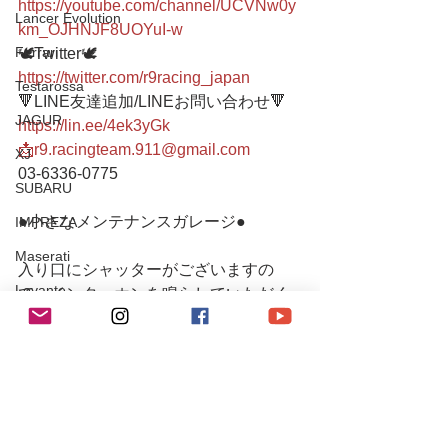
https://youtube.com/channel/UCVNw0y
Lancer Evolution
km_OJHNJF8UOYuI-w
Ferrari
🕊Twitter🕊 
https://twitter.com/r9racing_japan
Testarossa
🔻LINE友達追加/LINEお問い合わせ🔻 
JAGUR
https://lin.ee/4ek3yGk
📩r9.racingteam.911@gmail.com
XJ
03-6336-0775 
SUBARU
●小さなメンテナンスガレージ● 
IMPREZA
Maserati
入り口にシャッターがございますの
Levante
で、インターホンを鳴らしていただく
か、お声がけお願いします。  シャッタ
SUZUKI
ーが閉まっていたり不在の場合もござ
チューニング / アルファロメオ・フィアット
いますので、事前(当日可)にお電話また
はメールにてご連絡下さるとスムーズ
チューニング / ポルシェ
です。
レース・イベント活動