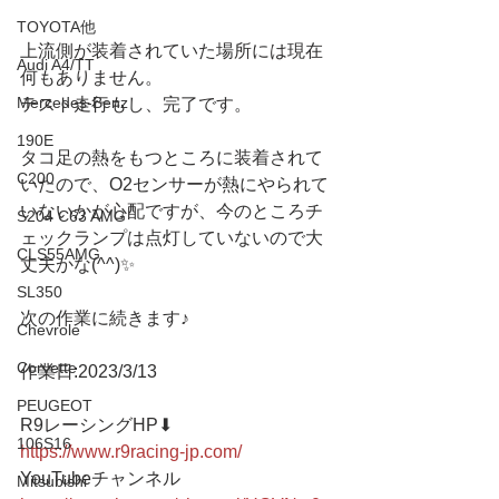
TOYOTA他
上流側が装着されていた場所には現在
Audi A4/TT
何もありません。
Mercedes-Benz
テスト走行もし、完了です。
190E
タコ足の熱をもつところに装着されて
C200
いたので、O2センサーが熱にやられて
いないかが心配ですが、今のところチ
S204 C63 AMG
ェックランプは点灯していないので大
CLS55AMG
丈夫かな(^^)✨
SL350
次の作業に続きます♪
Chevrole
Corvette
作業日:2023/3/13
PEUGEOT
R9レーシングHP⬇︎
106S16
https://www.r9racing-jp.com/
YouTubeチャンネル
Mitsubishi