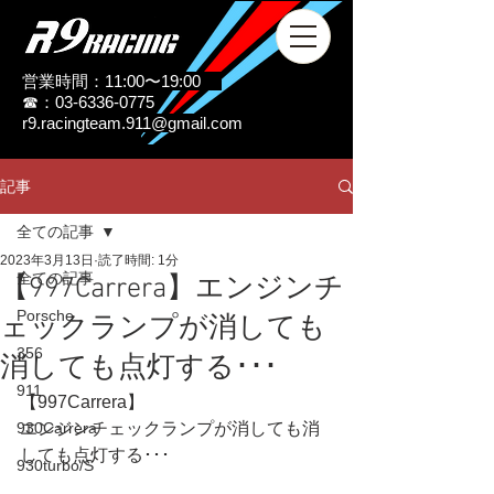
営業時間：11:00〜19:00
☎：03-6336-0775
r9.racingteam.911@gmail.com
記事
全ての記事
2023年3月13日
読了時間: 1分
全ての記事
【997Carrera】エンジンチ
Porsche
ェックランプが消しても
356
消しても点灯する･･･
911
【997Carrera】
930Carrera
エンジンチェックランプが消しても消
しても点灯する･･･
930turbo/S