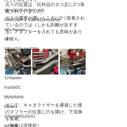
ハコスカ/ケンメリ
元々の位置は、社外品のタコ足に2つ装
32〜35GT-R/SKYLINE
着されていました。
ガスの濃度が濃いところに2つ装着され
FAIRLADY Z S30/S31/HS30/33
ているのでは（しかも距離が近すぎ
Alfa Romeo
る）アダプターを入れても意味があり
ません。
MiTo
SZ/147/Giulia2000
FIAT/ABARTH
ABARTH500/595
124spider
Fiat500C
BMW/MINI
そこで、キャタライザーを通過した後
E46M3
のマフラーの位置に穴を開け、下流側
335i/428i/525i/X1
を装着。
（画像は溶接前）
M2/M4