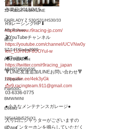
ハコスカ/ケンメリ
作業日:2013/3/15
32〜35GT-R/SKYLINE
FAIRLADY Z S30/S31/HS30/33
R9レーシングHP⬇︎
Alfa Romeo
https://www.r9racing-jp.com/
🎬YouTubeチャンネル
MiTo
https://youtube.com/channel/UCVNw0y
SZ/147/Giulia2000
km_OJHNJF8UOYuI-w
🕊Twitter🕊 
FIAT/ABARTH
https://twitter.com/r9racing_japan
ABARTH500/595
🔻LINE友達追加/LINEお問い合わせ🔻 
https://lin.ee/4ek3yGk
124spider
📩r9.racingteam.911@gmail.com
Fiat500C
03-6336-0775 
BMW/MINI
●小さなメンテナンスガレージ● 
E46M3
335i/428i/525i/X1
入り口にシャッターがございますの
で、インターホンを鳴らしていただく
M2/M4