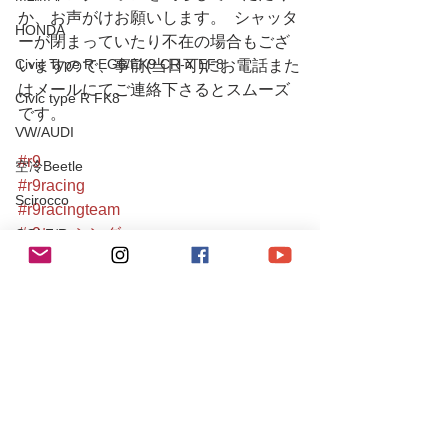
か、お声がけお願いします。  シャッタ
HONDA
ーが閉まっていたり不在の場合もござ
Civic Type R EG6/EK9 CR-X EF8
いますので、事前(当日可)にお電話また
はメールにてご連絡下さるとスムーズ
Civic type R FK8
です。　
VW/AUDI
#r9
空冷Beetle
#r9racing
Scirocco
#r9racingteam
#r9レーシング
GOLF/R
#vw
MAZDA
#vwgolf
ROADSTER
#golf
#golfgti
CX-8
#vwgolfgti
TOYOTA
#葛西
#江戸川区
80Supra
#都内
Yaris/FT86