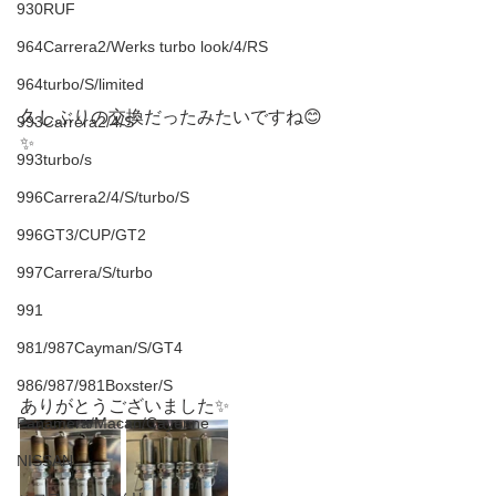
930RUF
964Carrera2/Werks turbo look/4/RS
964turbo/S/limited
久しぶりの交換だったみたいですね😊
993Carrera2/4/S
✨
993turbo/s
996Carrera2/4/S/turbo/S
996GT3/CUP/GT2
997Carrera/S/turbo
991
981/987Cayman/S/GT4
986/987/981Boxster/S
ありがとうございました✨
Panamera/Macan/Cayenne
NISSAN