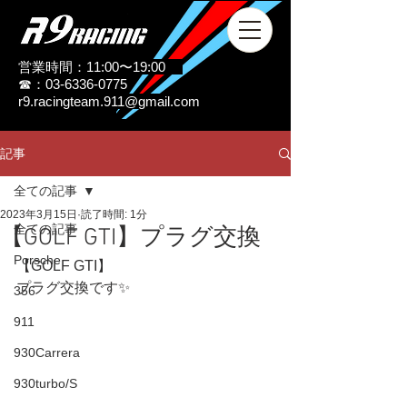
営業時間：11:00〜19:00
☎：03-6336-0775
r9.racingteam.911@gmail.com
記事
全ての記事
2023年3月15日
読了時間: 1分
全ての記事
【GOLF GTI】プラグ交換
Porsche
【GOLF GTI】
プラグ交換です✨
356
911
930Carrera
930turbo/S