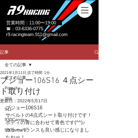
営業時間：11:00〜19:00
☎：03-6336-0775
r9.racingteam.911@gmail.com
記事
全ての記事
2021年1月11日
読了時間: 1分
全ての記事
プジョー106S16 ４点シー
Porsche
ト取り付け
356
更新日：
2022年5月17日
プジョー106S16
911
サベルトの4点式シート取り付けです！
930Carrera
ボディの青に合わせて青色です(^^)♪
カラーバランスも良い感じになりまし
930turbo/S
たねー！