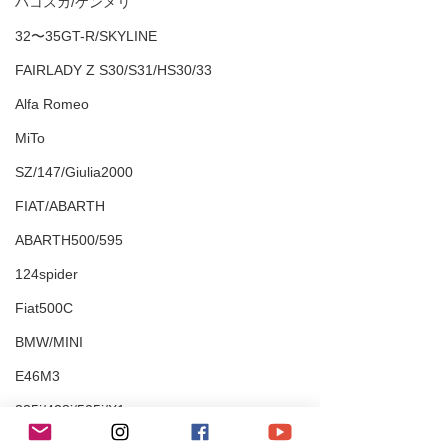
ハコスカ/ケンメリ
32〜35GT-R/SKYLINE
FAIRLADY Z S30/S31/HS30/33
Alfa Romeo
MiTo
SZ/147/Giulia2000
FIAT/ABARTH
ABARTH500/595
124spider
Fiat500C
BMW/MINI
E46M3
335i/428i/525i/X1
M2/M4