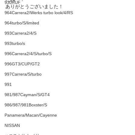
930RUF
ありがとうございました！
964Carrera2/Werks turbo look/4/RS
964turbo/S/limited
993Carrera2/4/S
993turbo/s
996Carrera2/4/S/turbo/S
996GT3/CUP/GT2
997Carrera/S/turbo
991
981/987Cayman/S/GT4
986/987/981Boxster/S
Panamera/Macan/Cayenne
NISSAN