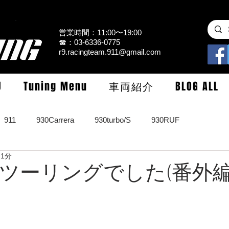
営業時間：11:00〜19:00
☎：03-6336-0775
r9.racingteam.911@gmail.com
U
Tuning Menu
車両紹介
BLOG ALL
911
930Carrera
930turbo/S
930RUF
 1分
RS
964turbo/S/limited
993Carrera2/4/S
993turbo/s
ツーリングでした(番外編
GT3/CUP/GT2
997Carrera/S/turbo
991
981/987Cay