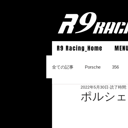
R9 Racing_Home
MEN
全ての記事
Porsche
356
2022年5月30日
読了時間:
964Carrera2/Werks turbo look/4/
ポルシェ
996Carrera2/4/S/turbo/S
996