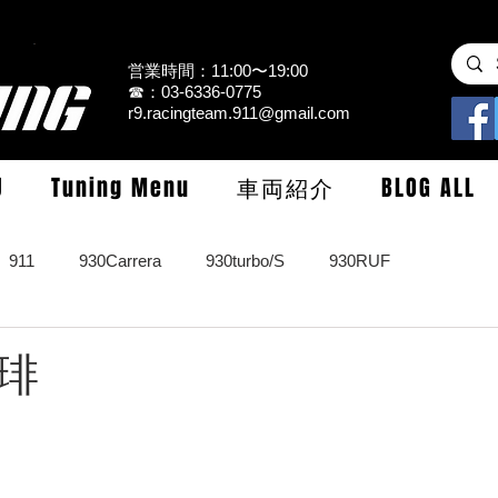
営業時間：11:00〜19:00
☎：03-6336-0775
r9.racingteam.911@gmail.com
U
Tuning Menu
車両紹介
BLOG ALL
911
930Carrera
930turbo/S
930RUF
RS
964turbo/S/limited
993Carrera2/4/S
993turbo/s
琲
GT3/CUP/GT2
997Carrera/S/turbo
991
981/987Cay