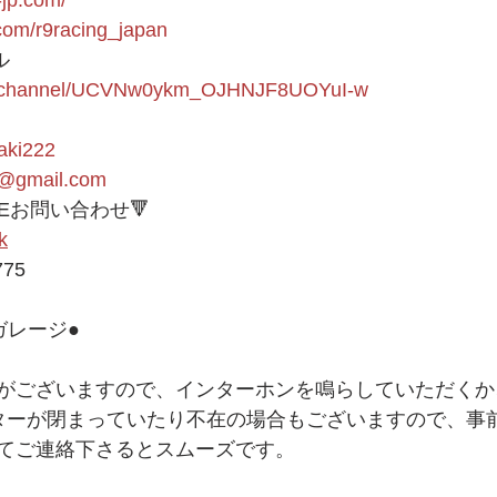
r.com/r9racing_japan
ル
om/channel/UCVNw0ykm_OJHNJF8UOYuI-w
aki222
1@gmail.com
NEお問い合わせ🔻 
k
775 
レージ● 
がございますので、インターホンを鳴らしていただくか
ッターが閉まっていたり不在の場合もございますので、事前
てご連絡下さるとスムーズです。