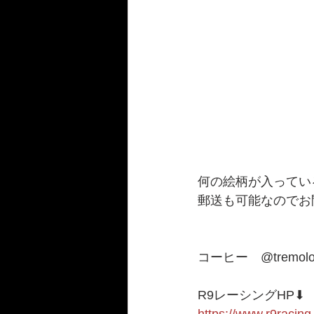
何の絵柄が入ってい
郵送も可能なのでお
コーヒー　@tremolo_co
R9レーシングHP⬇︎
https://www.r9racing