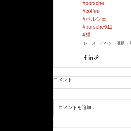
#porsche
#coffee
#ポルシェ
#porsche911
#猫
レース・イベント活動
コメント
コメントを追加…