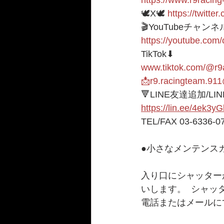
🕊X🕊 
https://twitte
🎬YouTubeチャンネ
https://youtube.c
TikTok⬇︎
www.tiktok.com/@r9
📩r9.racingteam.91
🔻LINE友達追加/LI
https://lin.ee/4ek3yG
TEL/FAX 03-6336-0
●小さなメンテンスガ
入り口にシャッター
いします。  シャ
電話またはメールに