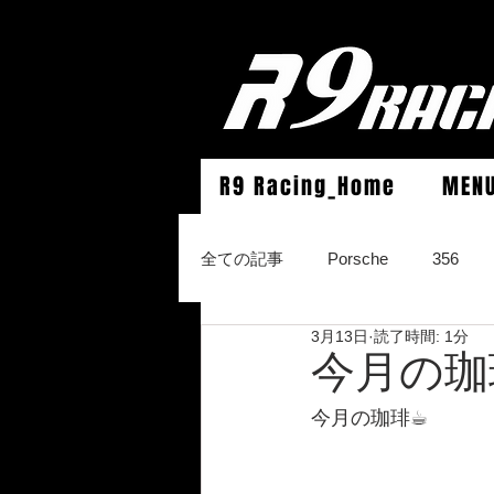
R9 Racing_Home
MEN
全ての記事
Porsche
356
3月13日
読了時間: 1分
964Carrera2/Werks turbo look/4/
今月の珈
今月の珈琲☕︎
996Carrera2/4/S/turbo/S
996