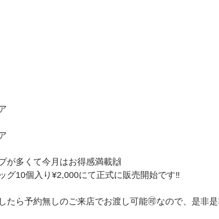
ア
ア
プが多くて今月はお得感満載🙌
グ10個入り¥2,000にて正式に販売開始です‼️
したら予約無しのご来店でお渡し可能🉑なので、是非