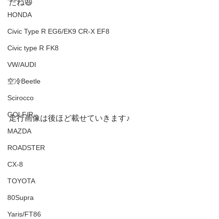
たね😆
HONDA
Civic Type R EG6/EK9 CR-X EF8
Civic type R FK8
VW/AUDI
空冷Beetle
Scirocco
GOLF/R
走行画像は後ほど載せていきます♪
MAZDA
ROADSTER
CX-8
TOYOTA
80Supra
Yaris/FT86