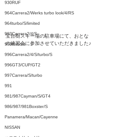
930RUF
964Carrera2/Werks turbo look/4/RS
964turbo/S/limited
993Carrera2/4/S
宝台樹スキー場の駐車場にて、おとな
の練習会に参加させていただきました♪
993turbo/s
996Carrera2/4/S/turbo/S
996GT3/CUP/GT2
997Carrera/S/turbo
991
981/987Cayman/S/GT4
986/987/981Boxster/S
Panamera/Macan/Cayenne
NISSAN