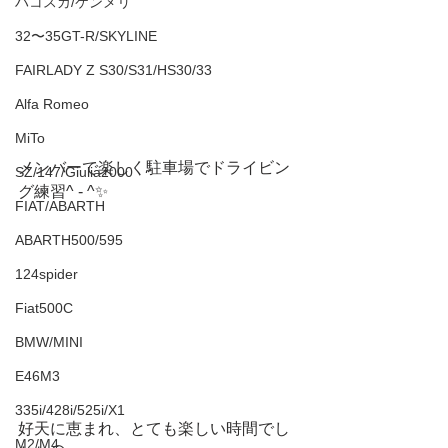
ハコスカ/ケンメリ
32〜35GT-R/SKYLINE
FAIRLADY Z S30/S31/HS30/33
Alfa Romeo
MiTo
メンバーで楽しく駐車場でドライビン
SZ/147/Giulia2000
グ練習^ - ^✨
FIAT/ABARTH
ABARTH500/595
124spider
Fiat500C
BMW/MINI
E46M3
335i/428i/525i/X1
好天に恵まれ、とても楽しい時間でし
M2/M4