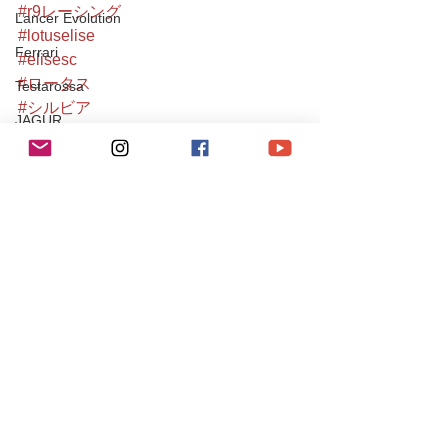
#r9レーシング
Lancer Evolution
#lotuselise
Ferrari
#elisesc
#ロータス
Testarossa
#シルビア
JAGUR
#m3
XJ
#e46m3
#bmw
SUBARU
#bmwm3
IMPREZA
#lotus
#エリーゼ
Maserati
#porsche
Levante
#ポルシェ
#porsche911
SUZUKI
#997carreras
チューニング / アルファロメオ・フィアット
#993turbo
チューニング / ポルシェ
#964turbo
#987cayman
レース・イベント活動
#mito