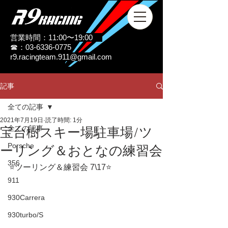
営業時間：11:00〜19:00
☎：03-6336-0775
r9.racingteam.911@gmail.com
記事
全ての記事
2021年7月19日
読了時間: 1分
全ての記事
宝台樹スキー場駐車場/ツ
Porsche
ーリング＆おとなの練習会
356
⭐️ツーリング＆練習会 7\17⭐️
911
930Carrera
930turbo/S