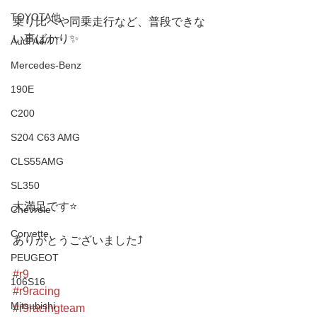
TOYOTA他
乗り比べや同乗走行など、普段できな
い事ばかり✨
Audi A4/TT
Mercedes-Benz
190E
C200
S204 C63 AMG
CLS55AMG
SL350
大満足です⭐️
Chevrole
Corvette
ありがとうございました⤴️
PEUGEOT
#r9
106S16
#r9racing
Mitsubishi
#r9racingteam