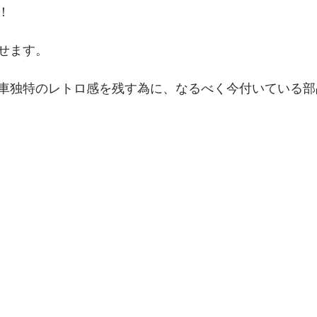
！
せます。
車独特のレトロ感を残す為に、なるべく今付いている部