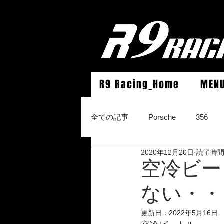
R9 Racing_Home
MEN
全ての記事
Porsche
356
2020年12月20日
読了時間:
964Carrera2/Werks turbo look/4/
空冷ビー
ない・・
996Carrera2/4/S/turbo/S
996
更新日：
2022年5月16日