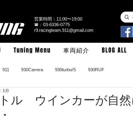
営業時間：11:00〜19:00
☎：03-6336-0775
r9.racingteam.911@gmail.com
U
Tuning Menu
車両紹介
BLOG ALL
911
930Carrera
930turbo/S
930RUF
 1分
RS
964turbo/S/limited
993Carrera2/4/S
993turbo/s
トル ウインカーが自然
・
GT3/CUP/GT2
997Carrera/S/turbo
991
981/987Cay