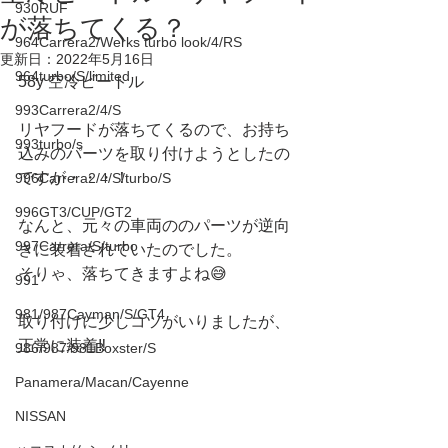
930RUF
が落ちてくる？
964Carrera2/Werks turbo look/4/RS
更新日：
2022年5月16日
964turbo/S/limited
58y 空冷ビートル 
993Carrera2/4/S
リヤフードが落ちてくるので、お持ち
993turbo/s
込みのパーツを取り付けようとしたの
ですが・・・！
996Carrera2/4/S/turbo/S
996GT3/CUP/GT2
なんと、元々の車両ののパーツが逆向
997Carrera/S/turbo
きに装着されていたのでした。
そりゃ、落ちてきますよね😅
991
981/987Cayman/S/GT4
取り付けに少しコツがいりましたが、
正常に装着‼️
986/987/981Boxster/S
Panamera/Macan/Cayenne
NISSAN