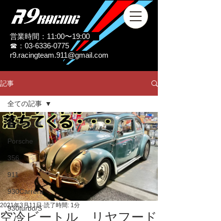
営業時間：11:00〜19:00
☎：03-6336-0775
r9.racingteam.911@gmail.com
記事
全ての記事
全ての記事
Porsche
356
911
930Carrera
2021年3月11日
読了時間: 1分
930turbo/S
空冷ビートル リヤフード