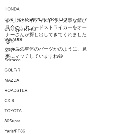
HONDA
Civic Type R EG6/EK9 CR-X EF8
また、このボディに合う、見事な錆び
具合のリヤフードストライカーをオー
Civic type R FK8
ナーさんが探し出してきてくれました
VW/AUDI
😆✨
元々この車体のパーツかのように、見
空冷Beetle
事にマッチしていますね😆
Scirocco
GOLF/R
MAZDA
ROADSTER
CX-8
TOYOTA
80Supra
Yaris/FT86