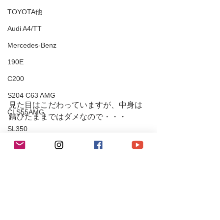
TOYOTA他
Audi A4/TT
Mercedes-Benz
190E
C200
S204 C63 AMG
見た目はこだわっていますが、中身は
CLS55AMG
錆びたままではダメなので・・・
SL350
ナンバー灯の接触不良は、接触部分の
Chevrole
錆びを落とし、磨くと直りました♪
Corvette
PEUGEOT
106S16
Mitsubishi