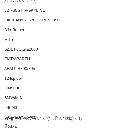
ハコスカ/ケンメリ
32〜35GT-R/SKYLINE
FAIRLADY Z S30/S31/HS30/33
Alfa Romeo
MiTo
SZ/147/Giulia2000
FIAT/ABARTH
ABARTH500/595
124spider
Fiat500C
BMW/MINI
E46M3
335i/428i/525i/X1
かなり錆びが浮いてきて酷い状態でし
た！
M2/M4