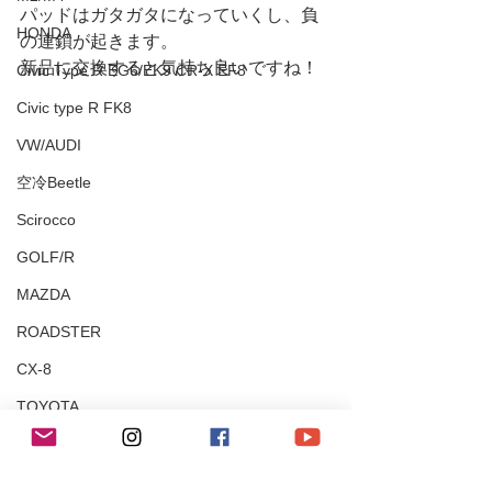
パッドはガタガタになっていくし、負
HONDA
の連鎖が起きます。
新品に交換すると気持ち良いですね！
Civic Type R EG6/EK9 CR-X EF8
Civic type R FK8
VW/AUDI
空冷Beetle
Scirocco
GOLF/R
MAZDA
ROADSTER
CX-8
TOYOTA
80Supra
Yaris/FT86