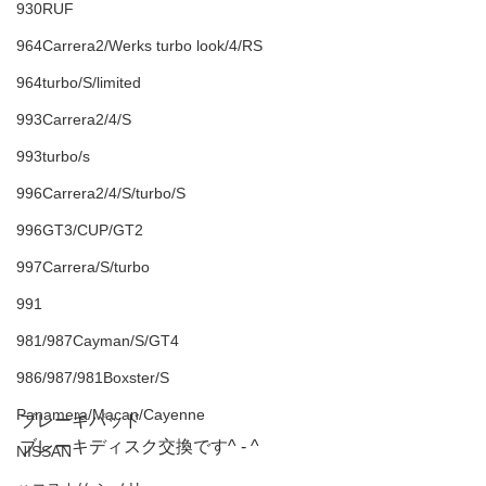
930RUF
964Carrera2/Werks turbo look/4/RS
964turbo/S/limited
993Carrera2/4/S
993turbo/s
996Carrera2/4/S/turbo/S
996GT3/CUP/GT2
997Carrera/S/turbo
991
981/987Cayman/S/GT4
986/987/981Boxster/S
Panamera/Macan/Cayenne
ブレーキパッド
ブレーキディスク交換です^ - ^
NISSAN