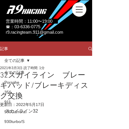
営業時間：11:00〜19:00
☎：03-6336-0775
r9.racingteam.911@gmail.com
記事
全ての記事
2021年3月3日
読了時間: 1分
全ての記事
32スカイライン ブレー
Porsche
キパッド/ブレーキディス
356
ク交換
911
更新日：
2022年5月17日
スカイライン32
930Carrera
930turbo/S