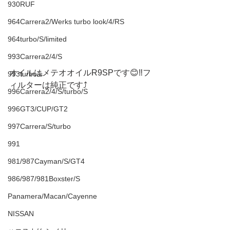
930RUF
964Carrera2/Werks turbo look/4/RS
964turbo/S/limited
993Carrera2/4/S
オイルはメテオオイルR9SPです😊‼️フ
993turbo/s
ィルターは純正です⤴︎
996Carrera2/4/S/turbo/S
996GT3/CUP/GT2
997Carrera/S/turbo
991
981/987Cayman/S/GT4
986/987/981Boxster/S
Panamera/Macan/Cayenne
NISSAN