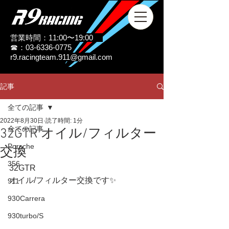
営業時間：11:00〜19:00
☎：03-6336-0775
r9.racingteam.911@gmail.com
記事
全ての記事
2022年8月30日
読了時間: 1分
全ての記事
32GTR オイル/フィルター
Porsche
交換
356
32GTR
オイル/フィルター交換です✨
911
930Carrera
930turbo/S