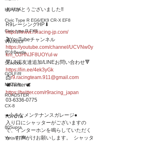
ありがとうございました‼️
HONDA
Civic Type R EG6/EK9 CR-X EF8
R9レーシングHP⬇︎
Civic type R FK8
https://www.r9racing-jp.com/
🎬YouTubeチャンネル
VW/AUDI
https://youtube.com/channel/UCVNw0y
空冷Beetle
km_OJHNJF8UOYuI-w
🔻LINE友達追加/LINEお問い合わせ🔻 
Scirocco
https://lin.ee/4ek3yGk
GOLF/R
📩
r9.racingteam.911@gmail.com
MAZDA
🕊Twitter🕊 
https://twitter.com/r9racing_japan
ROADSTER
03-6336-0775    
CX-8
●小さなメンテナンスガレージ● 
TOYOTA
入り口にシャッターがございますの
80Supra
で、インターホンを鳴らしていただく
か、お声がけお願いします。  シャッタ
Yaris/FT86