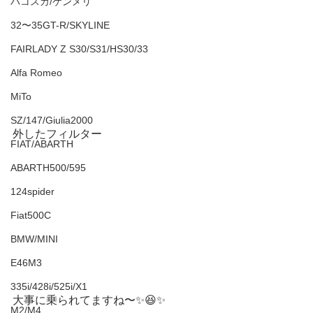
ハコスカ/ケンメリ
32〜35GT-R/SKYLINE
FAIRLADY Z S30/S31/HS30/33
Alfa Romeo
MiTo
SZ/147/Giulia2000
外したフィルター
FIAT/ABARTH
ABARTH500/595
124spider
Fiat500C
BMW/MINI
E46M3
335i/428i/525i/X1
大事に乗られてますね〜✨😆✨　
M2/M4