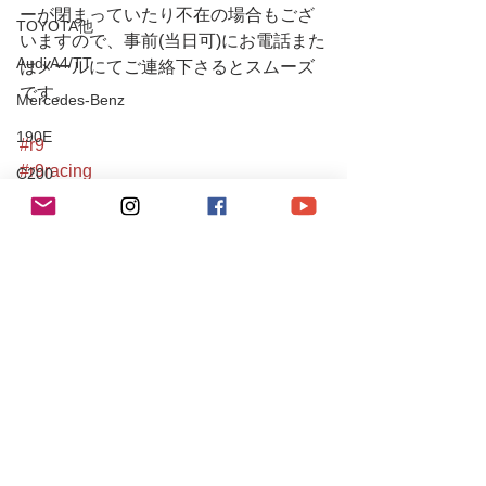
ーが閉まっていたり不在の場合もござ
TOYOTA他
いますので、事前(当日可)にお電話また
Audi A4/TT
はメールにてご連絡下さるとスムーズ
です。　
Mercedes-Benz
190E
#r9
#r9racing
C200
#r9racingteam
S204 C63 AMG
#r9レーシング
CLS55AMG
#32gtr
#r32
SL350
#gtr
Chevrole
#nissan
#nissangtr
Corvette
#gtr32
PEUGEOT
#rb26
#bnr32
106S16
#skylinegtr
Mitsubishi
#r32gtr