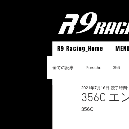
R9 Racing_Home
MEN
全ての記事
Porsche
356
2021年7月16日
読了時間:
964Carrera2/Werks turbo look/4/
356C
356C
996Carrera2/4/S/turbo/S
996