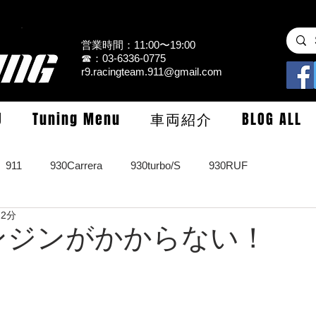
営業時間：11:00〜19:00
☎：03-6336-0775
r9.racingteam.911@gmail.com
U
Tuning Menu
車両紹介
BLOG ALL
911
930Carrera
930turbo/S
930RUF
 2分
RS
964turbo/S/limited
993Carrera2/4/S
993turbo/s
 エンジンがかからない！
GT3/CUP/GT2
997Carrera/S/turbo
991
981/987Cay