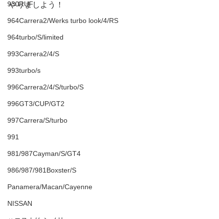
930RUF
やりましよう！
964Carrera2/Werks turbo look/4/RS
964turbo/S/limited
993Carrera2/4/S
993turbo/s
996Carrera2/4/S/turbo/S
996GT3/CUP/GT2
997Carrera/S/turbo
991
981/987Cayman/S/GT4
986/987/981Boxster/S
Panamera/Macan/Cayenne
NISSAN