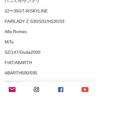
ハコスカ/ケンメリ
32〜35GT-R/SKYLINE
FAIRLADY Z S30/S31/HS30/33
Alfa Romeo
MiTo
SZ/147/Giulia2000
FIAT/ABARTH
ABARTH500/595
124spider
80Supra
TOYOTA
Fiat500C
BMW/MINI
E46M3
335i/428i/525i/X1
コメント
M2/M4