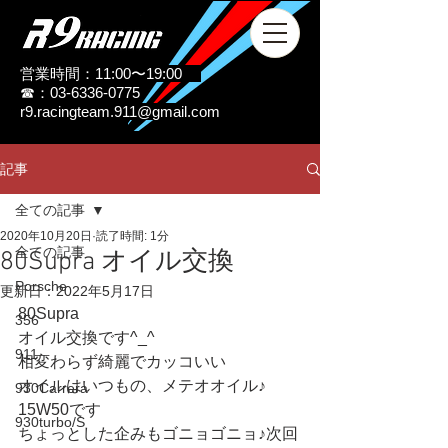
営業時間：11:00〜19:00
☎：03-6336-0775
r9.racingteam.911@gmail.com
記事
全ての記事
2020年10月20日
読了時間: 1分
全ての記事
80Supra オイル交換
Porsche
更新日：
2022年5月17日
80Supra
356
オイル交換です^_^
911
相変わらず綺麗でカッコいい
オイルはいつもの、メテオオイル♪
930Carrera
15W50です
930turbo/S
ちょっとした企みもゴニョゴニョ♪次回