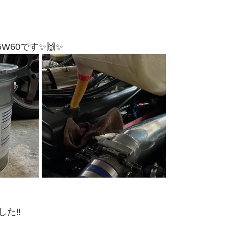
W60です✨🙌✨
た‼️