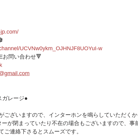
-jp.com/

om/channel/UCVNw0ykm_OJHNJF8UOYuI-w
NEお問い合わせ🔻 
k
1@gmail.com
ガレージ● 
がございますので、インターホンを鳴らしていただくか
ッターが閉まっていたり不在の場合もございますので、事前
てご連絡下さるとスムーズです。