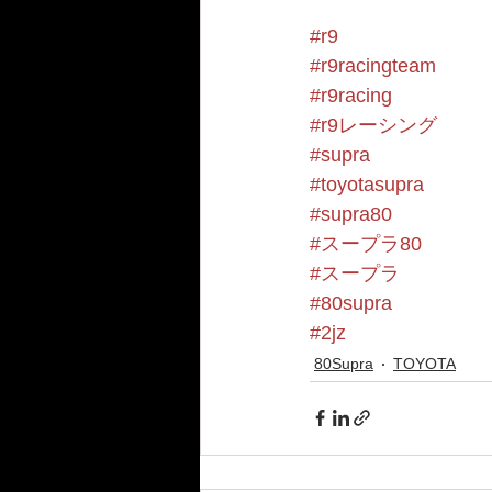
#r9
#r9racingteam
#r9racing
#r9レーシング
#supra
#toyotasupra
#supra80
#スープラ80
#スープラ
#80supra
#2jz
80Supra
TOYOTA