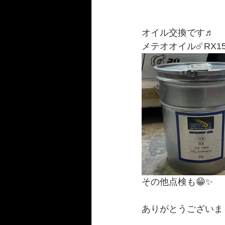
オイル交換です♬
メテオオイル☄️RX15
その他点検も😁✨
ありがとうございまし