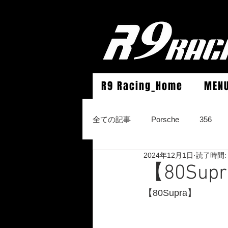
R9 Racing_Home
MEN
全ての記事
Porsche
356
2024年12月1日
読了時間:
964Carrera2/Werks turbo look/4/
【80Su
【80Supra】
996Carrera2/4/S/turbo/S
996