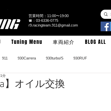
営業時間：11:00〜19:00
☎：03-6336-0775
r9.racingteam.911@gmail.com
U
Tuning Menu
車両紹介
BLOG ALL
911
930Carrera
930turbo/S
930RUF
 1分
RS
964turbo/S/limited
993Carrera2/4/S
993turbo/s
pra】オイル交換
GT3/CUP/GT2
997Carrera/S/turbo
991
981/987Cay