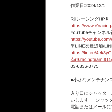
作業日:2024/12/1
R9レーシングHP⬇︎
https://www.r9racing
YouTubeチャンネル
https://youtube.c
🔻LINE友達追加/LI
https://lin.ee/4ek3yG
📩r9.racingteam.91
03-6336-0775 
●小さなメンテナンス
入り口にシャッター
いします。  シャ
電話またはメールに