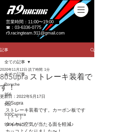
営業時間：11:00〜19:00
☎：03-6336-0775
r9.racingteam.911@gmail.com
記事
全ての記事
2020年11月12日
読了時間: 1分
全ての記事
80Supra ストレーキ装着で
Porsche
す！
356
更新日：
2022年5月17日
80Supra
911
ストレーキ装着です。カーボン板です
930Carrera
（＾＾）
タイヤに空気が当たる面を軽減♪
930turbo/S
カッコよくなりました〜！