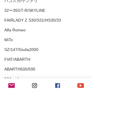
ハコスカ/ケンメリ
32〜35GT-R/SKYLINE
FAIRLADY Z S30/S31/HS30/33
Alfa Romeo
MiTo
SZ/147/Giulia2000
FIAT/ABARTH
ABARTH500/595
124spider
80Supra
TOYOTA
Fiat500C
BMW/MINI
E46M3
335i/428i/525i/X1
コメント
M2/M4