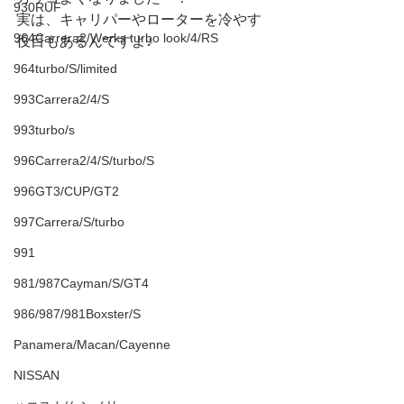
930RUF
実は、キャリパーやローターを冷やす
964Carrera2/Werks turbo look/4/RS
役目もあるんですよ♪
964turbo/S/limited
993Carrera2/4/S
993turbo/s
996Carrera2/4/S/turbo/S
996GT3/CUP/GT2
997Carrera/S/turbo
991
981/987Cayman/S/GT4
986/987/981Boxster/S
Panamera/Macan/Cayenne
NISSAN