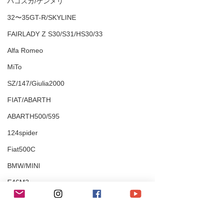
ハコスカ/ケンメリ
32〜35GT-R/SKYLINE
FAIRLADY Z S30/S31/HS30/33
Alfa Romeo
MiTo
SZ/147/Giulia2000
FIAT/ABARTH
ABARTH500/595
124spider
Fiat500C
BMW/MINI
E46M3
335i/428i/525i/X1
80Supra
M2/M4