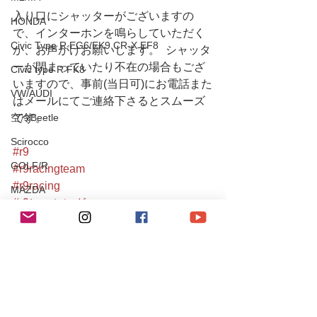
入り口にシャッターがございますの
HONDA
で、インターホンを鳴らしていただく
Civic Type R EG6/EK9 CR-X EF8
か、お声がけお願いします。  シャッタ
ーが閉まっていたり不在の場合もござ
Civic type R FK8
いますので、事前(当日可)にお電話また
VW/AUDI
はメールにてご連絡下さるとスムーズ
です。
空冷Beetle
Scirocco
#r9
GOLF/R
#r9racingteam
#r9racing
MAZDA
#r9レーシング
ROADSTER
#supra
#toyotasupra
CX-8
#supra80
TOYOTA
#スープラ80
80Supra
#スープラ
#80supra
Yaris/FT86