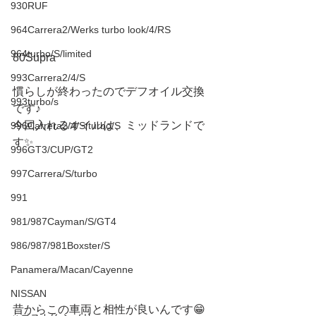
930RUF
964Carrera2/Werks turbo look/4/RS
964turbo/S/limited
80Supra 
993Carrera2/4/S
慣らしが終わったのでデフオイル交換
993turbo/s
です♪
今回入れるオイルは、ミッドランドで
996Carrera2/4/S/turbo/S
す✨
996GT3/CUP/GT2
997Carrera/S/turbo
991
981/987Cayman/S/GT4
986/987/981Boxster/S
Panamera/Macan/Cayenne
NISSAN
昔からこの車両と相性が良いんです😁