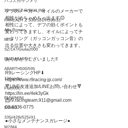
ハコスカ/ケンメリ
32〜35GT-R/SKYLINE
デフのメーカー、オイルのメーカーで
相性がめちゃめちゃ出ます😊
FAIRLADY Z S30/S31/HS30/33
相性によって、デフの効くポイントも
Alfa Romeo
変わってきますし、オイルによってチ
ャタリング（ガッコンガッコン音）の
MiTo
出る位置や大きさも変わってきます。
SZ/147/Giulia2000
ありがとうございました‼️
FIAT/ABARTH
ABARTH500/595
R9レーシングHP⬇︎
124spider
https://www.r9racing-jp.com/
🔻LINE友達追加/LINEお問い合わせ🔻 
Fiat500C
https://lin.ee/4ek3yGk
BMW/MINI
📩r9.racingteam.911@gmail.com
03-6336-0775 
E46M3
335i/428i/525i/X1
●小さなメンテナンスガレージ● 
M2/M4