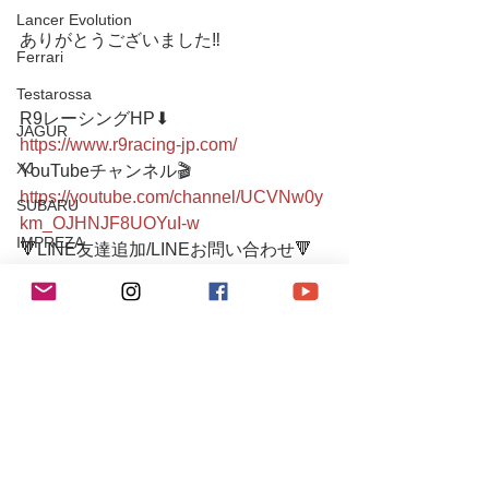
Lancer Evolution
ありがとうございました‼️
Ferrari
Testarossa
R9レーシングHP⬇︎
JAGUR
https://www.r9racing-jp.com/
XJ
YouTubeチャンネル🎬
https://youtube.com/channel/UCVNw0y
SUBARU
km_OJHNJF8UOYuI-w
IMPREZA
🔻LINE友達追加/LINEお問い合わせ🔻 
https://lin.ee/4ek3yGk
Maserati
📩
r9.racingteam.911@gmail.com
Levante
03-6336-0775 
●小さなメンテナンスガレージ● 
SUZUKI
入り口にシャッターがございますの
チューニング / アルファロメオ・フィアット
で、インターホンを鳴らしていただく
チューニング / ポルシェ
か、お声がけお願いします。  シャッタ
ーが閉まっていたり不在の場合もござ
レース・イベント活動
いますので、事前(当日可)にお電話また