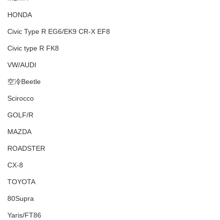
HONDA
Civic Type R EG6/EK9 CR-X EF8
Civic type R FK8
VW/AUDI
空冷Beetle
Scirocco
GOLF/R
MAZDA
ROADSTER
CX-8
TOYOTA
80Supra
Yaris/FT86