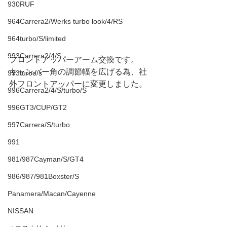
930RUF
964Carrera2/Werks turbo look/4/RS
964turbo/S/limited
993Carrera2/4/S
フロントアッパーアーム交換です。
キャンバー角の調節幅を広げる為、社
993turbo/s
外フロントアッパーに変更しました。
996Carrera2/4/S/turbo/S
996GT3/CUP/GT2
997Carrera/S/turbo
991
981/987Cayman/S/GT4
986/987/981Boxster/S
Panamera/Macan/Cayenne
NISSAN