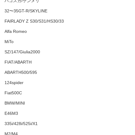
ハコスカ/ケンメリ
32〜35GT-R/SKYLINE
FAIRLADY Z S30/S31/HS30/33
Alfa Romeo
MiTo
SZ/147/Giulia2000
FIAT/ABARTH
ABARTH500/595
124spider
Fiat500C
BMW/MINI
E46M3
335i/428i/525i/X1
M2/M4