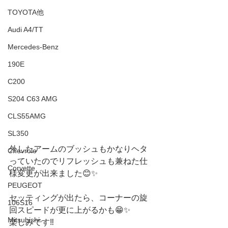
TOYOTA他
Audi A4/TT
Mercedes-Benz
190E
C200
S204 C63 AMG
CLS55AMG
SL350
外したアームのブッシュもかなりヘタ
Chevrole
っていたのでリフレッシュも兼ねた仕
Corvette
様変更が出来ました😊✨
PEUGEOT
セッティングが出たら、コーナーの旋
106S16
回スピードが更に上がるかも😁✨
Mitsubishi
楽しみです‼️