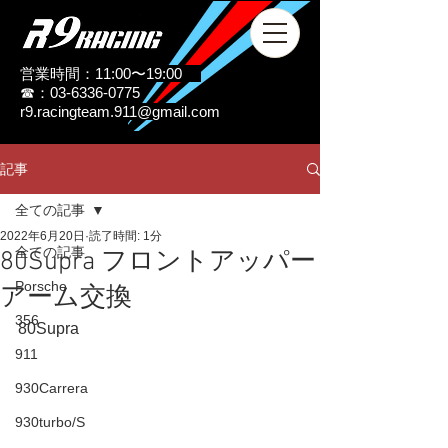
営業時間：11:00〜19:00
☎：03-6336-0775
r9.racingteam.911@gmail.com
記事
全ての記事
2022年6月20日
読了時間: 1分
全ての記事
80Supra フロントアッパー
Porsche
アーム交換
356
80Supra
911
930Carrera
930turbo/S