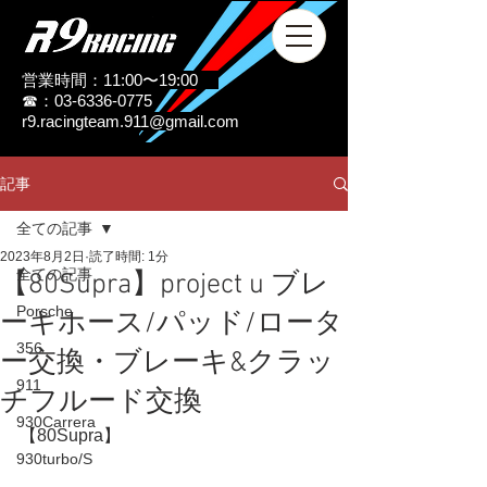
営業時間：11:00〜19:00
☎：03-6336-0775
r9.racingteam.911@gmail.com
記事
全ての記事
2023年8月2日
読了時間: 1分
全ての記事
【80Supra】project u ブレ
Porsche
ーキホース/パッド/ロータ
356
ー交換・ブレーキ&クラッ
911
チフルード交換
930Carrera
【80Supra】
930turbo/S