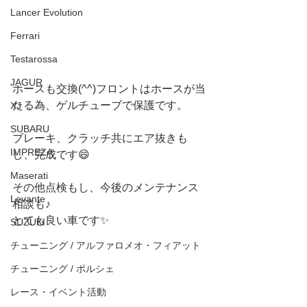
Lancer Evolution
Ferrari
Testarossa
JAGUR
ホースも交換(^^)フロントはホースが当
たる為、ゲルチューブで保護です。
XJ
SUBARU
ブレーキ、クラッチ共にエア抜きも
IMPREZA
し、完成です😄
Maserati
その他点検もし、今後のメンテナンス
Levante
相談も♪
とても良い車です✨
SUZUKI
チューニング / アルファロメオ・フィアット
チューニング / ポルシェ
レース・イベント活動