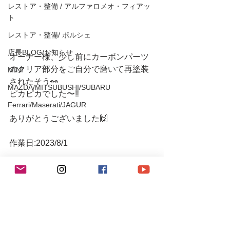
レストア・整備 / アルファロメオ・フィアッ
ト
レストア・整備/ ポルシェ
店長BLOG/お知らせ
オーナー様、少し前にカーボンパーツ
のクリア部分をご自分で磨いて再塗装
MINI
されたそう👀
MAZDA/MITSUBUSHI/SUBARU
ピカピカでした〜‼️
Ferrari/Maserati/JAGUR
ありがとうございました🙌
作業日:2023/8/1
R9レーシングHP⬇︎
https://www.r9racing-jp.com/
YouTubeチャンネル🎬
https://youtube.com/channel/UCVNw0y
km_OJHNJF8UOYuI-w
🔻LINE友達追加/LINEお問い合わせ🔻 