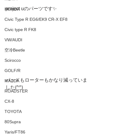
project uのパーツです✨
HONDA
Civic Type R EG6/EK9 CR-X EF8
Civic type R FK8
VW/AUDI
空冷Beetle
Scirocco
GOLF/R
パッドもローターもかなり減っていま
MAZDA
した(^^)
ROADSTER
CX-8
TOYOTA
80Supra
Yaris/FT86