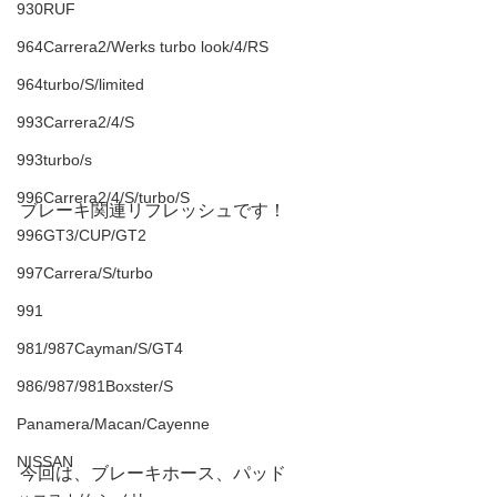
930RUF
964Carrera2/Werks turbo look/4/RS
964turbo/S/limited
993Carrera2/4/S
993turbo/s
996Carrera2/4/S/turbo/S
ブレーキ関連リフレッシュです！
996GT3/CUP/GT2
997Carrera/S/turbo
991
981/987Cayman/S/GT4
986/987/981Boxster/S
Panamera/Macan/Cayenne
NISSAN
今回は、ブレーキホース、パッド