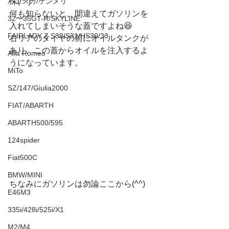
殊(^^)
ハコスカ/ケンメリ
何も知らないと、間違えてガソリンを
32〜35GT-R/SKYLINE
入れてしまいそうな蓋ですよね😆
FAIRLADY Z S30/S31/HS30/33
右リアのタイヤの前にオイルタンクが
あり、この蓋からオイルを注入するよ
Alfa Romeo
うになっています。
MiTo
SZ/147/Giulia2000
FIAT/ABARTH
ABARTH500/595
124spider
Fiat500C
BMW/MINI
ちなみにガソリンは勿論ここから(^^)
E46M3
335i/428i/525i/X1
M2/M4