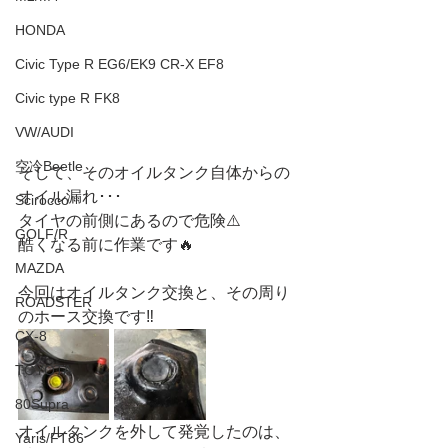
HONDA
Civic Type R EG6/EK9 CR-X EF8
Civic type R FK8
VW/AUDI
空冷Beetle
そして、そのオイルタンク自体からの
オイル漏れ･･･
Scirocco
タイヤの前側にあるので危険⚠️
GOLF/R
酷くなる前に作業です🔥
MAZDA
今回はオイルタンク交換と、その周り
ROADSTER
のホース交換です‼️
CX-8
TOYOTA
80Supra
オイルタンクを外して発覚したのは、
Yaris/FT86