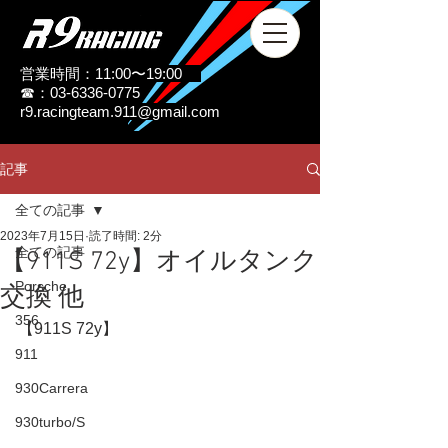
営業時間：11:00〜19:00
☎：03-6336-0775
r9.racingteam.911@gmail.com
記事
全ての記事
2023年7月15日
読了時間: 2分
全ての記事
【911S 72y】オイルタンク
Porsche
交換 他
356
【911S 72y】
911
930Carrera
930turbo/S