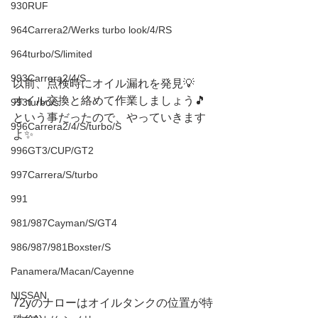
930RUF
964Carrera2/Werks turbo look/4/RS
964turbo/S/limited
993Carrera2/4/S
以前、点検時にオイル漏れを発見💡
オイル交換と絡めて作業しましょう🎵
993turbo/s
という事だったので、やっていきます
996Carrera2/4/S/turbo/S
よ✨
996GT3/CUP/GT2
997Carrera/S/turbo
991
981/987Cayman/S/GT4
986/987/981Boxster/S
Panamera/Macan/Cayenne
NISSAN
72yのナローはオイルタンクの位置が特