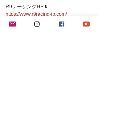
R9レーシングHP⬇︎
https://www.r9racing-jp.com/
YouTubeチャンネル
https://youtube.com/channel/UCVNw0y
km_OJHNJF8UOYuI-w
🕊Twitter🕊 
https://twitter.com/r9racing_japan
🔻LINE友達追加/LINEお問い合わせ🔻 
https://lin.ee/4ek3yGk
03-6336-0775 
📩r9.racingteam.911@gmail.com
●小さなメンテナンスガレージ● 
入り口にシャッターがございますの
で、インターホンを鳴らしていただく
か、お声がけお願いします。  シャッタ
ーが閉まっていたり不在の場合もござ