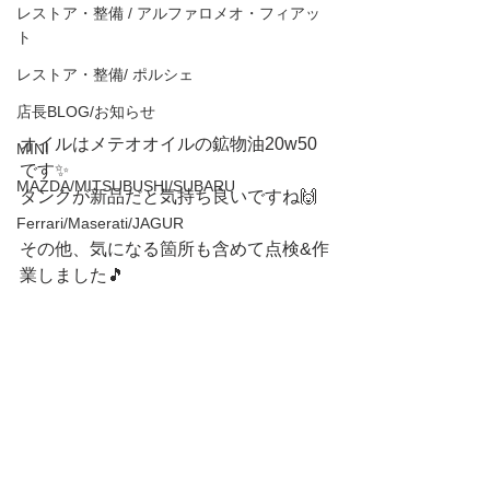
レストア・整備 / アルファロメオ・フィアッ
ト
レストア・整備/ ポルシェ
店長BLOG/お知らせ
オイルはメテオオイルの鉱物油20w50
MINI
です✨
MAZDA/MITSUBUSHI/SUBARU
タンクが新品だと気持ち良いですね🙌
Ferrari/Maserati/JAGUR
その他、気になる箇所も含めて点検&作
業しました🎵