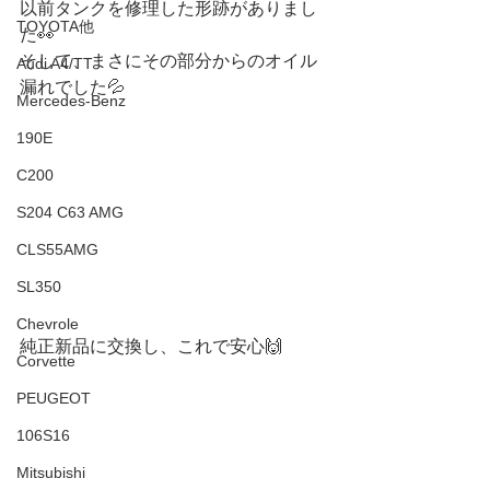
以前タンクを修理した形跡がありまし
TOYOTA他
た👀
そして、まさにその部分からのオイル
Audi A4/TT
漏れでした💦
Mercedes-Benz
190E
C200
S204 C63 AMG
CLS55AMG
SL350
Chevrole
純正新品に交換し、これで安心🙌
Corvette
PEUGEOT
106S16
Mitsubishi