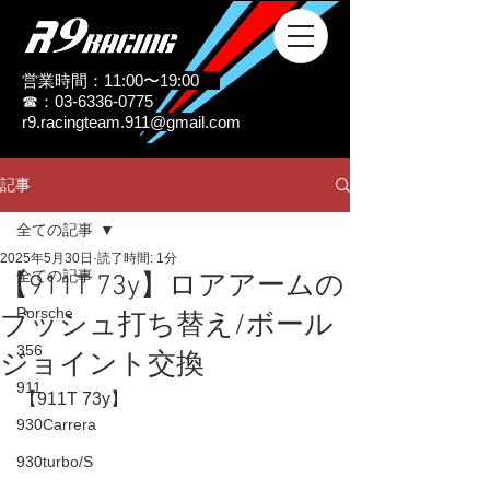
営業時間：11:00〜19:00
☎：03-6336-0775
r9.racingteam.911@gmail.com
記事
全ての記事
2025年5月30日
読了時間: 1分
全ての記事
【911T 73y】ロアアームの
Porsche
ブッシュ打ち替え/ボール
356
ジョイント交換
911
【911T 73y】
930Carrera
930turbo/S