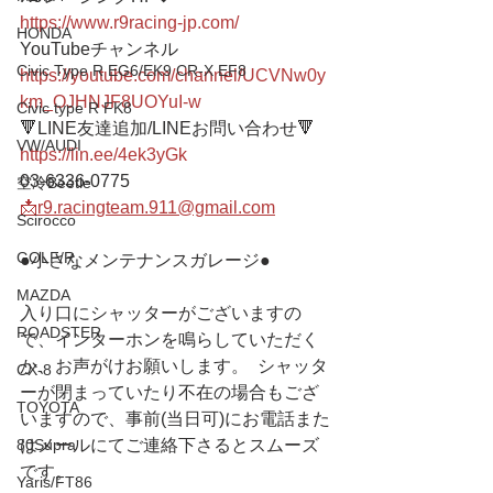
https://www.r9racing-jp.com/
HONDA
YouTubeチャンネル
Civic Type R EG6/EK9 CR-X EF8
https://youtube.com/channel/UCVNw0y
km_OJHNJF8UOYuI-w
Civic type R FK8
🔻LINE友達追加/LINEお問い合わせ🔻 
VW/AUDI
https://lin.ee/4ek3yGk
03-6336-0775 
空冷Beetle
📩r9.racingteam.911@gmail.com
Scirocco
GOLF/R
●小さなメンテナンスガレージ● 
MAZDA
入り口にシャッターがございますの
ROADSTER
で、インターホンを鳴らしていただく
か、お声がけお願いします。  シャッタ
CX-8
ーが閉まっていたり不在の場合もござ
TOYOTA
いますので、事前(当日可)にお電話また
はメールにてご連絡下さるとスムーズ
80Supra
です。
Yaris/FT86