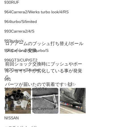
930RUF
964Carrera2/Werks turbo look/4/RS
964turbo/S/limited
993Carrera2/4/S
993turbo/s
ロアアームのブッシュ打ち替え/ボール
ジョイント交換
996Carrera2/4/S/turbo/S
996GT3/CUP/GT2
前回ショック交換時にブッシュやボー
997Carrera/S/turbo
ルジョイントが劣化している事が発覚
💦
991
パーツが届いたので装着です✨🙌✨
981/987Cayman/S/GT4
986/987/981Boxster/S
Panamera/Macan/Cayenne
NISSAN