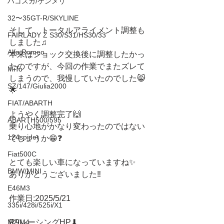
ハコスカ/ケンメリ
32〜35GT-R/SKYLINE
そして、トータルアライメント調整も
FAIRLADY Z S30/S31/HS30/33
しました♫
Alfa Romeo
本来はショック交換後に調整したかっ
たのですが、今回の作業でまたズレて
MiTo
しまうので、我慢していたのでした😸
SZ/147/Giulia2000
🌟
FIAT/ABARTH
ようやく調整完了🙌
ABARTH500/595
乗り心地がかなり変わったのではない
124spider
でしょうか😁❓
Fiat500C
とても楽しい車になっていますね✨
BMW/MINI
ありがとうございました‼️
E46M3
作業日:2025/5/21
335i/428i/525i/X1
R9レーシングHP⬇︎
M2/M4