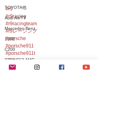
TOYOTA他
#r9
#r9racing
Audi A4/TT
#r9racingteam
Mercedes-Benz
#r9レーシング
#porsche
190E
#porsche911
C200
#porsche911t
S204 C63 AMG
#911t
#narrow
CLS55AMG
#ナローポルシェ
SL350
#メカニカルポンプ
#メカポン
Chevrole
#ポルシェ
Corvette
#ポルシェ911
#空冷ポルシェ
PEUGEOT
#aircooled
106S16
#luftgekühlt
Mitsubishi
#葛西