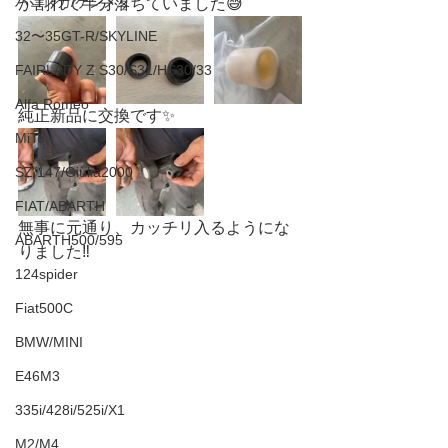
ハコスカ/ケンメリ
が割れて半分落ちていました😅
32〜35GT-R/SKYLINE
FAIRLADY Z S30/S31/HS30/33
Alfa Romeo
純正新品に交換です✨
MiTo
SZ/147/Giulia2000
FIAT/ABARTH
無事に元通り、カッチリ入るようにな
ABARTH500/595
りました‼️
124spider
Fiat500C
BMW/MINI
E46M3
335i/428i/525i/X1
M2/M4