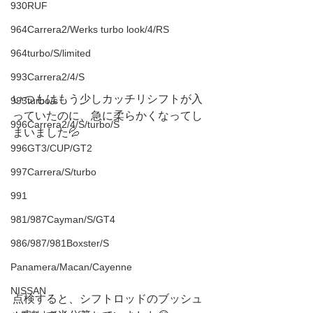
930RUF
964Carrera2/Werks turbo look/4/RS
964turbo/S/limited
993Carrera2/4/S
いつもはもう少しカッチリシフトが入
993turbo/s
っていたのに、急に柔らかくなってし
996Carrera2/4/S/turbo/S
まいました💦
996GT3/CUP/GT2
997Carrera/S/turbo
991
981/987Cayman/S/GT4
986/987/981Boxster/S
Panamera/Macan/Cayenne
NISSAN
点検すると、シフトロッドのブッシュ