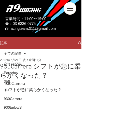
営業時間：11:00〜19:00
☎：03-6336-0775
r9.racingteam.911@gmail.com
記事
全ての記事
2022年7月21日
読了時間: 1分
全ての記事
930Carrera シフトが急に柔
Porsche
らかくなった？
356
930Carrera
シフトが急に柔らかくなった？
911
930Carrera
930turbo/S