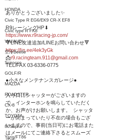
HONDA
ありがとうございました✨
Civic Type R EG6/EK9 CR-X EF8
R9レーシングHP⬇︎
Civic type R FK8
https://www.r9racing-jp.com/
VW/AUDI
🔻LINE友達追加/LINEお問い合わせ🔻 
https://lin.ee/4ek3yGk
空冷Beetle
📩
r9.racingteam.911@gmail.com
Scirocco
TEL/FAX 03-6336-0775 
GOLF/R
●小さなメンテナンスガレージ● 
MAZDA
ROADSTER
入り口にシャッターがございますの
で、インターホンを鳴らしていただく
CX-8
か、お声がけお願いします。  シャッタ
TOYOTA
ーが閉まっていたり不在の場合もござ
いますので、事前(当日可)にお電話また
80Supra
はメールにてご連絡下さるとスムーズ
Yaris/FT86