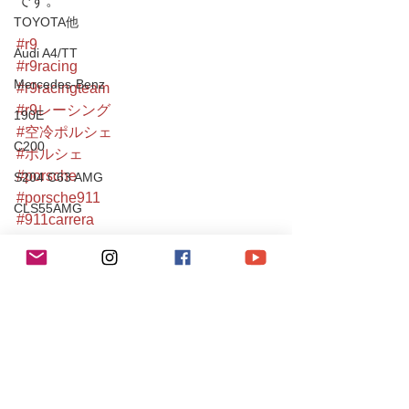
です。
TOYOTA他
#r9
Audi A4/TT
#r9racing
Mercedes-Benz
#r9racingteam
#r9レーシング
190E
#空冷ポルシェ
C200
#ポルシェ
#porsche
S204 C63 AMG
#porsche911
CLS55AMG
#911carrera
SL350
#911
#porsche930
Chevrole
#930carrera
Corvette
#porsche930
#aircoold
PEUGEOT
#aircooldporsche
106S16
#porscheclassic
Mitsubishi
#porsheclub