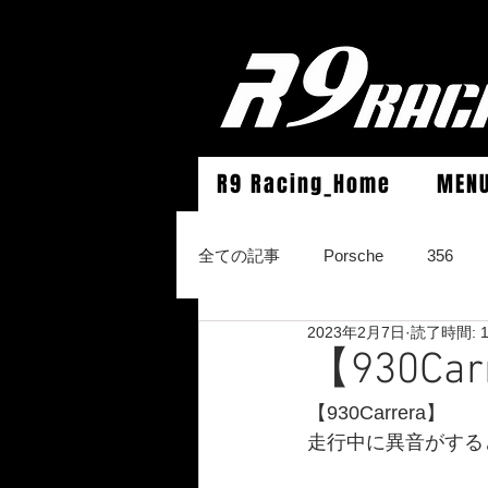
R9 Racing_Home
MEN
全ての記事
Porsche
356
2023年2月7日
読了時間: 
964Carrera2/Werks turbo look/4/
【930C
【930Carrera】
996Carrera2/4/S/turbo/S
996
走行中に異音がする