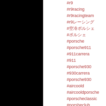
#r9
#r9racing
#r9racingteam
#r9レーシング
#空冷ポルシェ
#ポルシェ
#porsche
#porsche911
#911carrera
#911
#porsche930
#930carrera
#porsche930
#aircoold
#aircooldporsche
#porscheclassic
#porsheclub