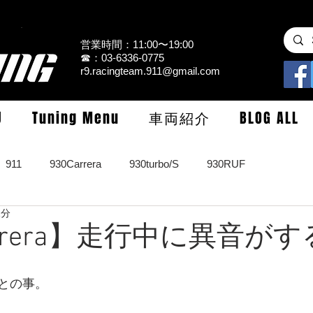
営業時間：11:00〜19:00
☎：03-6336-0775
r9.racingteam.911@gmail.com
U
Tuning Menu
車両紹介
BLOG ALL
911
930Carrera
930turbo/S
930RUF
1分
RS
964turbo/S/limited
993Carrera2/4/S
993turbo/s
arrera】走行中に異音がす
GT3/CUP/GT2
997Carrera/S/turbo
991
981/987Cay
との事。