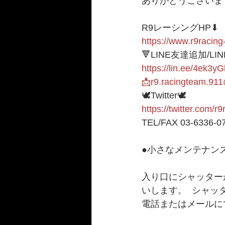
ありがとうございまし
R9レーシングHP⬇︎
https://www.r9racing
🔻LINE友達追加/LI
https://lin.ee/4ek3yG
📩r9.racingteam.91
🕊Twitter🕊 
https://twitter.com/r
TEL/FAX 03-6336-0
●小さなメンテナンス
入り口にシャッター
いします。  シャ
電話またはメールに