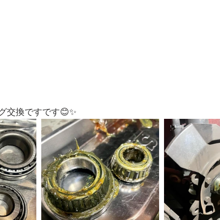
グ交換ですです😊✨