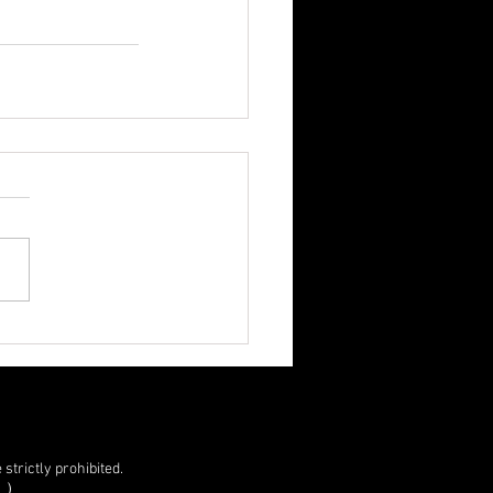
strictly prohibited.
。）