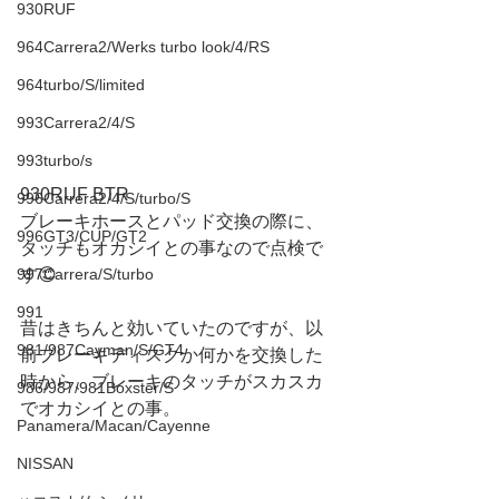
930RUF
964Carrera2/Werks turbo look/4/RS
964turbo/S/limited
993Carrera2/4/S
993turbo/s
930RUF BTR
996Carrera2/4/S/turbo/S
ブレーキホースとパッド交換の際に、
996GT3/CUP/GT2
タッチもオカシイとの事なので点検で
997Carrera/S/turbo
す😊
991
昔はきちんと効いていたのですが、以
981/987Cayman/S/GT4
前ブレーキディスクか何かを交換した
時から、ブレーキのタッチがスカスカ
986/987/981Boxster/S
でオカシイとの事。
Panamera/Macan/Cayenne
NISSAN