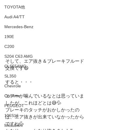
TOYOTA他
Audi A4/TT
Mercedes-Benz
190E
C200
S204 C63 AMG
そして、エア抜き＆ブレーキフルード
CLS55AMG
交換です😆
SL350
すると・・・
Chevrole
エアーが噛んでいるなとは思っていま
Corvette
したが、これほどとは😅💦
PEUGEOT
ブレーキのタッチがおかしかったの
106S16
は、エア抜きが出来ていなかったから
ですね💦
Mitsubishi