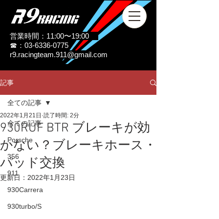
営業時間：11:00〜19:00
☎：03-6336-0775
r9.racingteam.911@gmail.com
記事
全ての記事
2022年1月21日
読了時間: 2分
全ての記事
930RUF BTR ブレーキが効
Porsche
かない？ブレーキホース・
356
パッド交換
911
更新日：
2022年1月23日
930Carrera
930turbo/S