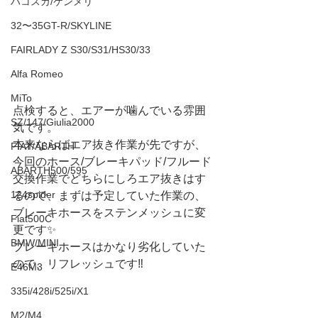
ハコスカ/ケンメリ
32〜35GT-R/SKYLINE
FAIRLADY Z S30/S31/HS30/33
Alfa Romeo
MiTo
点検すると、エアーが噛んでいる雰囲
SZ/147/Giulia2000
気です。
本来ならばエア抜き作業が先ですが、
FIAT/ABARTH
今回のホース/ブレーキパッド/フルード
ABARTH500/595
交換作業でどちらにしろエア抜きはす
124spider
るので、まずは予定していた作業の、
ブレーキホースをステンメッシュに変
Fiat500C
更です✨
BMW/MINI
ブレーキホースはかなり劣化していた
ので、リフレッシュです‼️
E46M3
335i/428i/525i/X1
M2/M4