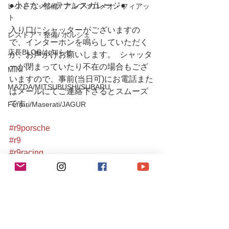
●小さなメンテナンスガレージ● 
レストア・整備 / アルファロメオ・フィアッ
ト
入り口にシャッターがございますの
レストア・整備/ ポルシェ
で、インターホンを鳴らしていただく
店長BLOG/お知らせ
か、お声がけお願いします。  シャッタ
ーが閉まっていたり不在の場合もござ
MINI
いますので、事前(当日可)にお電話また
MAZDA/MITSUBUSHI/SUBARU
はメールにてご連絡下さるとスムーズ
です。
Ferrari/Maserati/JAGUR
#r9porsche
#r9
#r9racing
#r9racingteam
#r9レーシング
#ポルシェ911
#porsche911
#porsche
#porschegram