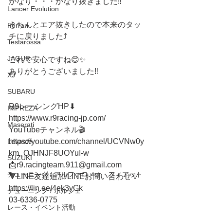
かなり・・・かなり抜きました‼️
Lancer Evolution
きちんとエア抜きしたので本来のタッ
Ferrari
チに戻りました⤴️
Testarossa
JAGUR
これで安心ですね😊✨
ありがとうございました‼️
XJ
SUBARU
R9レーシングHP⬇︎
IMPREZA
https://www.r9racing-jp.com/ 
Maserati
YouTubeチャンネル🎬
https://youtube.com/channel/UCVNw0y
Levante
km_OJHNJF8UOYuI-w
SUZUKI
📩r9.racingteam.911@gmail.com
チューニング / アルファロメオ・フィアット
🔻LINE友達追加/LINEお問い合わせ🔻 
https://lin.ee/4ek3yGk
チューニング / ポルシェ
03-6336-0775 
レース・イベント活動