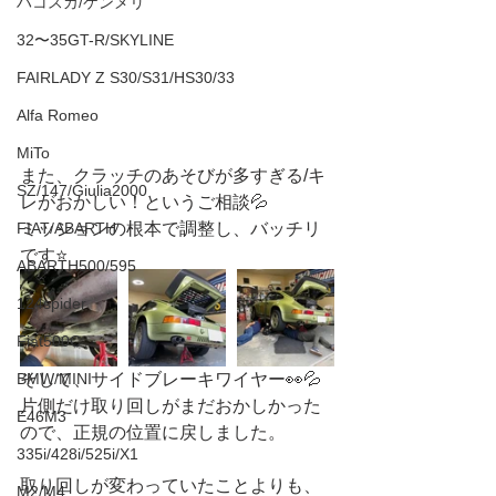
ハコスカ/ケンメリ
32〜35GT-R/SKYLINE
FAIRLADY Z S30/S31/HS30/33
Alfa Romeo
MiTo
また、クラッチのあそびが多すぎる/キ
SZ/147/Giulia2000
レがおかしい！というご相談💦
FIAT/ABARTH
ミッションの根本で調整し、バッチリ
です⭐️
ABARTH500/595
124spider
Fiat500C
BMW/MINI
そして、サイドブレーキワイヤー👀💦
片側だけ取り回しがまだおかしかった
E46M3
ので、正規の位置に戻しました。
335i/428i/525i/X1
取り回しが変わっていたことよりも、
M2/M4