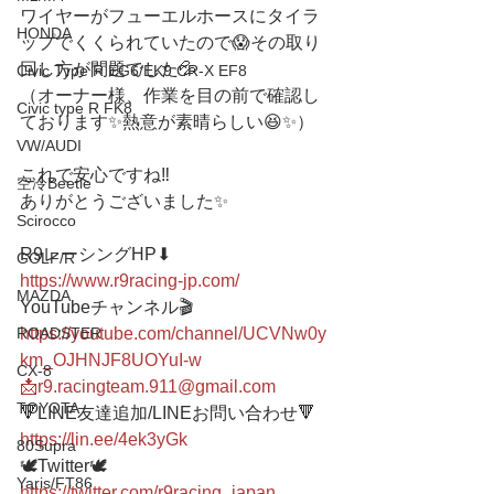
ワイヤーがフューエルホースにタイラ
HONDA
ップでくくられていたので😱その取り
回し方が問題でした💦
Civic Type R EG6/EK9 CR-X EF8
（オーナー様、作業を目の前で確認し
Civic type R FK8
ております✨熱意が素晴らしい😆✨）
VW/AUDI
これで安心ですね‼️
空冷Beetle
ありがとうございました✨
Scirocco
R9レーシングHP⬇︎
GOLF/R
https://www.r9racing-jp.com/
MAZDA
YouTubeチャンネル🎬
ROADSTER
https://youtube.com/channel/UCVNw0y
km_OJHNJF8UOYuI-w
CX-8
📩r9.racingteam.911@gmail.com
TOYOTA
🔻LINE友達追加/LINEお問い合わせ🔻 
https://lin.ee/4ek3yGk
80Supra
🕊Twitter🕊 
Yaris/FT86
https://twitter.com/r9racing_japan