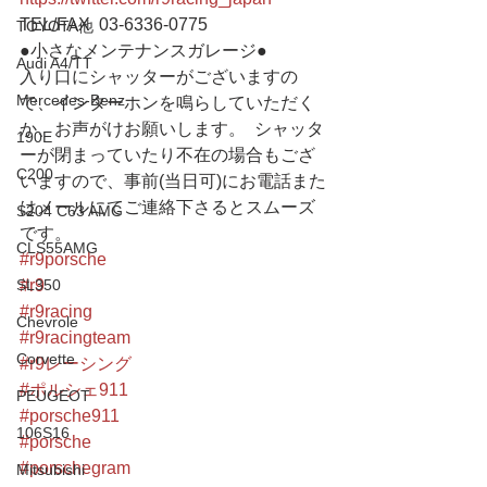
TEL/FAX  03-6336-0775 
TOYOTA他
●小さなメンテナンスガレージ● 
Audi A4/TT
入り口にシャッターがございますの
Mercedes-Benz
で、インターホンを鳴らしていただく
か、お声がけお願いします。  シャッタ
190E
ーが閉まっていたり不在の場合もござ
C200
いますので、事前(当日可)にお電話また
はメールにてご連絡下さるとスムーズ
S204 C63 AMG
です。
CLS55AMG
#r9porsche
SL350
#r9
#r9racing
Chevrole
#r9racingteam
Corvette
#r9レーシング
#ポルシェ911
PEUGEOT
#porsche911
106S16
#porsche
#porschegram
Mitsubishi