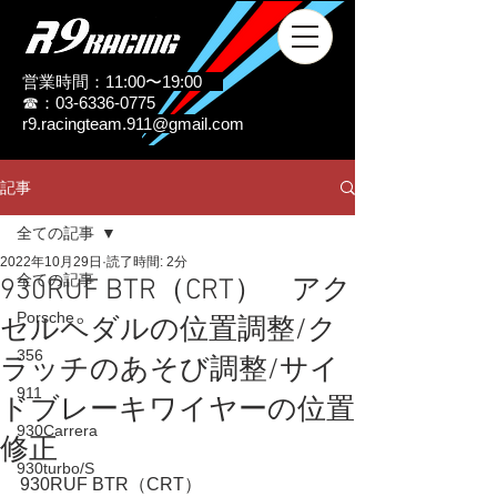
営業時間：11:00〜19:00
☎：03-6336-0775
r9.racingteam.911@gmail.com
記事
全ての記事
2022年10月29日
読了時間: 2分
全ての記事
930RUF BTR（CRT） アク
Porsche
セルペダルの位置調整/ク
356
ラッチのあそび調整/サイ
911
ドブレーキワイヤーの位置
930Carrera
修正
930turbo/S
930RUF BTR（CRT）