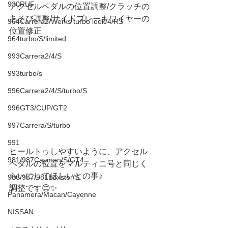
930RUF
アクセルペダルの位置調整/クラッチの
あそび調整/サイドブレーキワイヤーの
964Carrera2/Werks turbo look/4/RS
位置修正
964turbo/S/limited
993Carrera2/4/S
993turbo/s
996Carrera2/4/S/turbo/S
996GT3/CUP/GT2
997Carrera/S/turbo
991
ヒールトゥしやすいように、アクセル
981/987Cayman/S/GT4
ペダルの位置をマルティニ号と同じく
らいにしてほしいとの事♪
986/987/981Boxster/S
調整です😊✨
Panamera/Macan/Cayenne
NISSAN