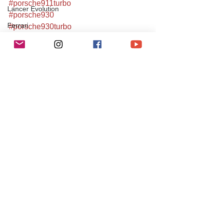
#porsche911turbo
Lancer Evolution
#porsche930
Ferrari
#porsche930turbo
#911
Testarossa
#911turbo
JAGUR
#930
#930turbo
XJ
#aircooledporsche
SUBARU
#空冷ポルシェ
IMPREZA
#空冷ポルシェ911
#空冷ポルシェ専門店
Maserati
#空冷ポルシェメンテナンス
Levante
#江戸川区
#porscheclassic
SUZUKI
#porscheclub
チューニング / アルファロメオ・フィアット
#911gram
#ポルシェ
チューニング / ポルシェ
#ruf
レース・イベント活動
#930