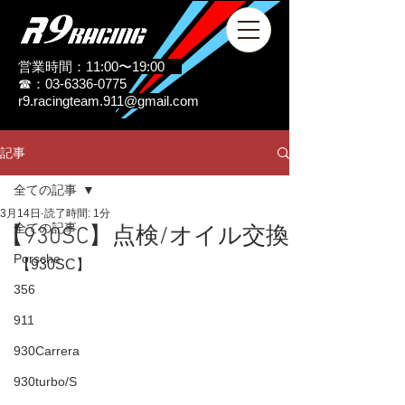
営業時間：11:00〜19:00
☎：03-6336-0775
r9.racingteam.911@gmail.com
記事
全ての記事
3月14日
読了時間: 1分
全ての記事
【930SC】点検/オイル交換
Porsche
【930SC】
356
911
930Carrera
930turbo/S