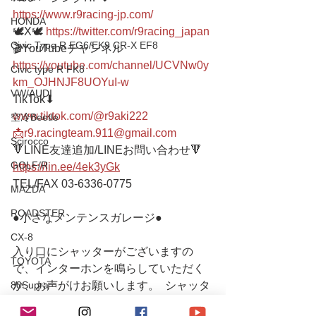
https://www.r9racing-jp.com/
HONDA
🕊X🕊 
https://twitter.com/r9racing_japan
Civic Type R EG6/EK9 CR-X EF8
🎬YouTubeチャンネル
https://youtube.com/channel/UCVNw0y
Civic type R FK8
km_OJHNJF8UOYuI-w
VW/AUDI
TikTok⬇︎
www.tiktok.com/@r9aki222
空冷Beetle
📩r9.racingteam.911@gmail.com
Scirocco
🔻LINE友達追加/LINEお問い合わせ🔻 
GOLF/R
https://lin.ee/4ek3yGk
TEL/FAX 03-6336-0775 
MAZDA
ROADSTER
●小さなメンテンスガレージ● 
CX-8
入り口にシャッターがございますの
TOYOTA
で、インターホンを鳴らしていただく
80Supra
か、お声がけお願いします。  シャッタ
ーが閉まっていたり不在の場合もござ
Yaris/FT86