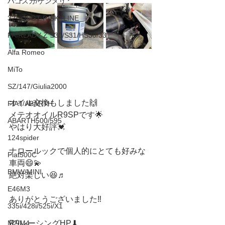
ハコスカ/ケンメリ
32〜35GT-R/SKYLINE
FAIRLADY Z S30/S31/HS30/33
Alfa Romeo
MiTo
SZ/147/Giulia2000
オイル交換もしました🙌
FIAT/ABARTH
メテオオイルR9SPです🌟
ABARTH500/595
やはり大好評💓
124spider
ナロールックで個人的にとても好みな
Fiat500C
車両😄💫
BMW/MINI
絶対楽しい😆♬
E46M3
ありがとうございました‼️
335i/428i/525i/X1
M2/M4
R9レーシングHP⬇︎