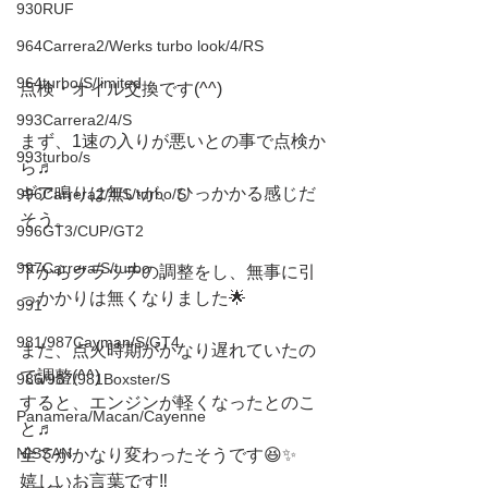
930RUF
964Carrera2/Werks turbo look/4/RS
964turbo/S/limited
点検・オイル交換です(^^)
993Carrera2/4/S
まず、1速の入りが悪いとの事で点検か
993turbo/s
ら♬
ギア鳴りは無いが、ひっかかる感じだ
996Carrera2/4/S/turbo/S
そう。
996GT3/CUP/GT2
997Carrera/S/turbo
下からクラッチの調整をし、無事に引
っかかりは無くなりました🌟
991
981/987Cayman/S/GT4
また、点火時期がかなり遅れていたの
で調整(^^)
986/987/981Boxster/S
すると、エンジンが軽くなったとのこ
Panamera/Macan/Cayenne
と♬
NISSAN
全てがかなり変わったそうです😆✨
嬉しいお言葉です‼️