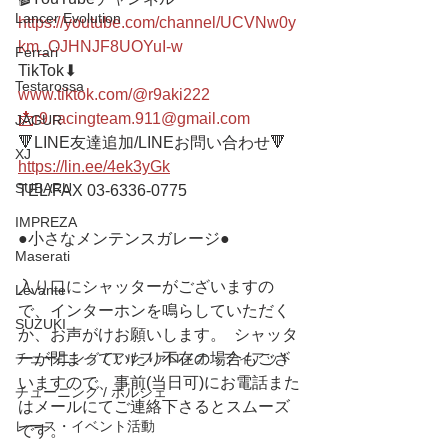
Lancer Evolution
https://youtube.com/channel/UCVNw0y
km_OJHNJF8UOYuI-w
Ferrari
TikTok⬇︎
Testarossa
www.tiktok.com/@r9aki222
📩r9.racingteam.911@gmail.com
JAGUR
🔻LINE友達追加/LINEお問い合わせ🔻 
XJ
https://lin.ee/4ek3yGk
SUBARU
TEL/FAX 03-6336-0775 
IMPREZA
●小さなメンテンスガレージ● 
Maserati
入り口にシャッターがございますの
Levante
で、インターホンを鳴らしていただく
SUZUKI
か、お声がけお願いします。  シャッタ
チューニング / アルファロメオ・フィアット
ーが閉まっていたり不在の場合もござ
いますので、事前(当日可)にお電話また
チューニング / ポルシェ
はメールにてご連絡下さるとスムーズ
レース・イベント活動
です。