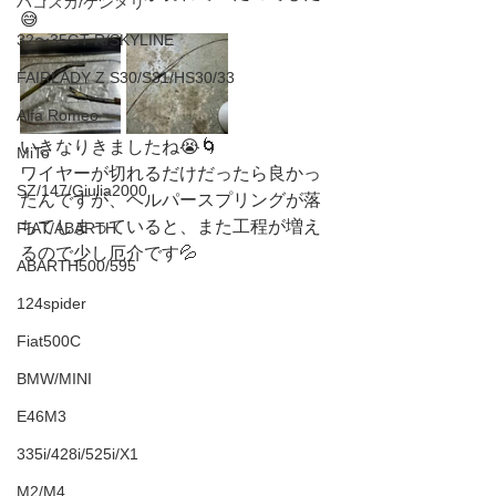
ハコスカ/ケンメリ
😅
32〜35GT-R/SKYLINE
FAIRLADY Z S30/S31/HS30/33
Alfa Romeo
いきなりきましたね😭🌀
MiTo
ワイヤーが切れるだけだったら良かっ
SZ/147/Giulia2000
たんですが、ヘルパースプリングが落
ちてしまっていると、また工程が増え
FIAT/ABARTH
るので少し厄介です💦
ABARTH500/595
124spider
Fiat500C
BMW/MINI
E46M3
335i/428i/525i/X1
M2/M4