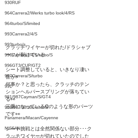
930RUF
964Carrera2/Werks turbo look/4/RS
964turbo/S/limited
993Carrera2/4/S
993turbo/s
クラッチワイヤーが切れた/ドラシャブ
ーツが裂けている
996Carrera2/4/S/turbo/S
996GT3/CUP/GT2
シート調整していると、いきなり凄い
997Carrera/S/turbo
音が⚡️
何事か？と思ったら、クラッチのテン
991
ションヘルパースプリングが落ちてい
981/987Cayman/S/GT4
る👀
三重になっているΩのような形のパーツ
986/987/981Boxster/S
です👀
Panamera/Macan/Cayenne
NISSAN
シート挑戦とは全然関係ない部分･･･ク
ラッチワイヤーが切れていたのでした