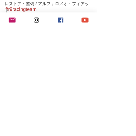
レストア・整備 / アルファロメオ・フィアッ
#r9racingteam
ト
#r9racing
レストア・整備/ ポルシェ
#r9レーシング
店長BLOG/お知らせ
#930ターボ
#930turbo
MINI
#porsche
MAZDA/MITSUBUSHI/SUBARU
#porsche911
#porscheturbo
Ferrari/Maserati/JAGUR
#空冷
#空冷ポルシェ
#aircooled
#911turbo
#tuningcar
#都内
#空冷メンテナンス
#classiccar
#porscheclassic
#空冷ポルシェ911