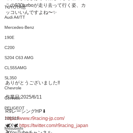
この930turboが走り去って行く姿、カ
TOYOTA他
ッコいいんですよね〜✨
Audi A4/TT
Mercedes-Benz
190E
C200
S204 C63 AMG
CLS55AMG
SL350
ありがとうございました‼️
Chevrole
作業日:2025/6/11
Corvette
PEUGEOT
R9レーシングHP⬇︎
106S16
https://www.r9racing-jp.com/
🕊X🕊 
https://twitter.com/r9racing_japan
Mitsubishi
🎬YouTubeチャンネル