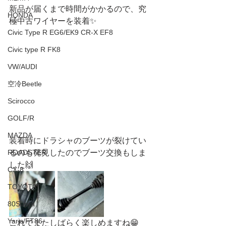
新品が届くまで時間がかかるので、究
HONDA
極中古ワイヤーを装着✨
Civic Type R EG6/EK9 CR-X EF8
Civic type R FK8
VW/AUDI
空冷Beetle
Scirocco
GOLF/R
MAZDA
装着時にドラシャのブーツが裂けてい
ROADSTER
るのも発見したのでブーツ交換もしま
した🙌
CX-8
TOYOTA
80Supra
Yaris/FT86
これでまたしばらく楽しめますね😁