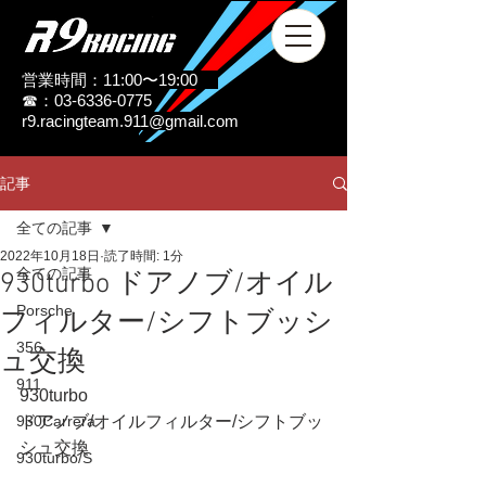
営業時間：11:00〜19:00
☎：03-6336-0775
r9.racingteam.911@gmail.com
記事
全ての記事
2022年10月18日
読了時間: 1分
全ての記事
930turbo ドアノブ/オイル
Porsche
フィルター/シフトブッシ
356
ュ交換
911
930turbo
930Carrera
ドアノブ/オイルフィルター/シフトブッ
シュ交換
930turbo/S