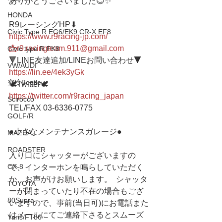
ありがとうございました😊✨
HONDA
R9レーシングHP⬇︎
Civic Type R EG6/EK9 CR-X EF8
https://www.r9racing-jp.com/
📩r9.racingteam.911@gmail.com
Civic type R FK8
🔻LINE友達追加/LINEお問い合わせ🔻 
VW/AUDI
https://lin.ee/4ek3yGk
空冷Beetle
🕊Twitter🕊 
https://twitter.com/r9racing_japan
Scirocco
TEL/FAX 03-6336-0775 
GOLF/R
●小さなメンテナンスガレージ● 
MAZDA
ROADSTER
入り口にシャッターがございますの
CX-8
で、インターホンを鳴らしていただく
か、お声がけお願いします。  シャッタ
TOYOTA
ーが閉まっていたり不在の場合もござ
80Supra
いますので、事前(当日可)にお電話また
はメールにてご連絡下さるとスムーズ
Yaris/FT86