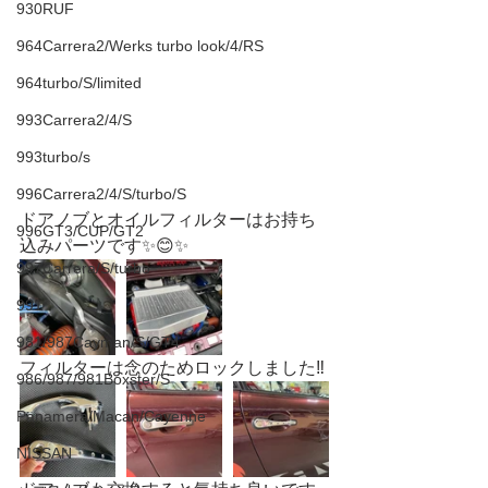
930RUF
964Carrera2/Werks turbo look/4/RS
964turbo/S/limited
993Carrera2/4/S
993turbo/s
996Carrera2/4/S/turbo/S
ドアノブとオイルフィルターはお持ち
996GT3/CUP/GT2
込みパーツです✨😊✨
997Carrera/S/turbo
991
981/987Cayman/S/GT4
フィルターは念のためロックしました‼️
986/987/981Boxster/S
Panamera/Macan/Cayenne
NISSAN