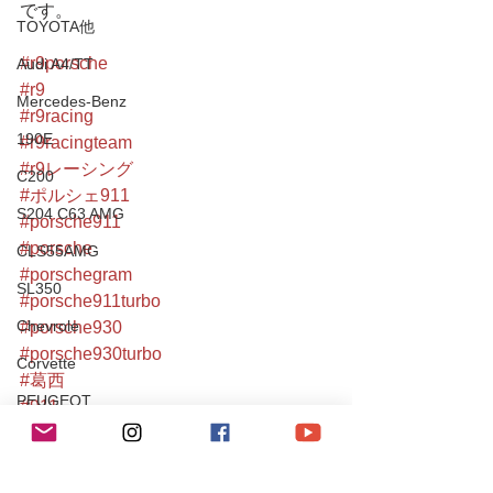
です。
TOYOTA他
#r9porsche
Audi A4/TT
#r9
Mercedes-Benz
#r9racing
190E
#r9racingteam
#r9レーシング
C200
#ポルシェ911
S204 C63 AMG
#porsche911
#porsche
CLS55AMG
#porschegram
SL350
#porsche911turbo
Chevrole
#porsche930
#porsche930turbo
Corvette
#葛西
PEUGEOT
#911
#911turbo
106S16
#930
Mitsubishi
#930turbo