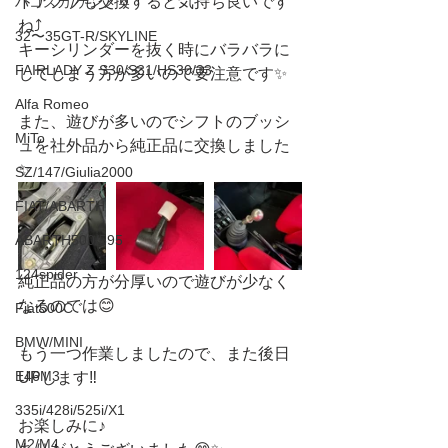
ドアノブも交換すると気持ち良いです
ハコスカ/ケンメリ
ね⤴️
32〜35GT-R/SKYLINE
キーシリンダーを抜く時にバラバラに
FAIRLADY Z S30/S31/HS30/33
してしまう方が多いので要注意です✨
Alfa Romeo
また、遊びが多いのでシフトのブッシ
MiTo
ュを社外品から純正品に交換しました
✨
SZ/147/Giulia2000
FIAT/ABARTH
ABARTH500/595
124spider
純正品の方が分厚いので遊びが少なく
なるのでは😊
Fiat500C
BMW/MINI
もう一つ作業しましたので、また後日
E46M3
UPします‼️
335i/428i/525i/X1
お楽しみに♪
M2/M4