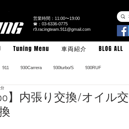
営業時間：11:00〜19:00
☎：03-6336-0775
r9.racingteam.911@gmail.com
U
Tuning Menu
車両紹介
BLOG ALL
911
930Carrera
930turbo/S
930RUF
2分
RS
964turbo/S/limited
993Carrera2/4/S
993turbo/s
urbo】内張り交換/オイル
換
GT3/CUP/GT2
997Carrera/S/turbo
991
981/987Cay