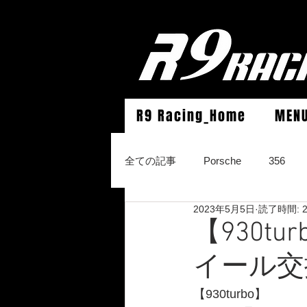
R9 Racing_Home
MEN
全ての記事
Porsche
356
2023年5月5日
読了時間: 
964Carrera2/Werks turbo look/4/
【930t
イール交
996Carrera2/4/S/turbo/S
996
【930turbo】