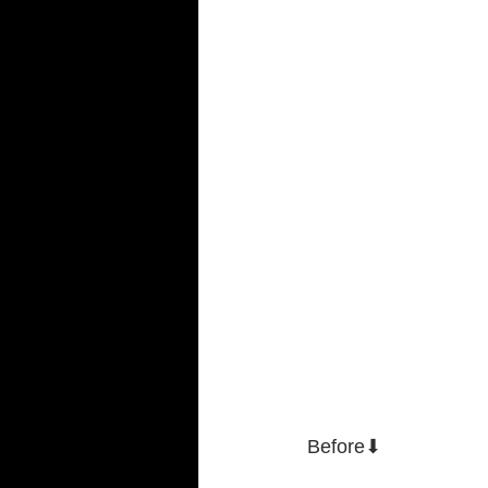
Before⬇︎