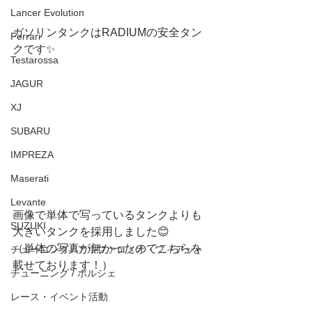
Lancer Evolution
ガソリンタンクはRADIUMの安全タン
Ferrari
クです✨
Testarossa
JAGUR
XJ
SUBARU
IMPREZA
Maserati
Levante
画像で単体で写っているタンクよりも
SUZUKI
大きいタンクを採用しました😊
（単体の写真が無かったのでこちらを
チューニング / アルファロメオ・フィアット
載せております！）
チューニング / ポルシェ
レース・イベント活動