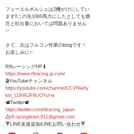
フューエルポルシェは2機がけにしてい
ます‼️この先1000馬力にしたとしても燃
圧と吐出量においては問題ありません
✨
さて、次はフルコン作業のblogです！
お楽しみに✨
R9レーシングHP⬇︎
https://www.r9racing-jp.com/
🎬YouTubeチャンネル
https://youtube.com/channel/UCVNw0y
km_OJHNJF8UOYuI-w
🕊Twitter🕊 
https://twitter.com/r9racing_japan
📩r9.racingteam.911@gmail.com
🔻LINE友達追加/LINEお問い合わせ🔻 
https://lin.ee/4ek3yGk