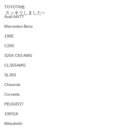
TOYOTA他
スッキリしました✨
Audi A4/TT
Mercedes-Benz
190E
C200
S204 C63 AMG
CLS55AMG
SL350
Chevrole
Corvette
PEUGEOT
106S16
Mitsubishi