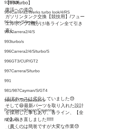
930RUF
【930turbo】
復活への道②
964Carrera2/Werks turbo look/4/RS
ガソリンタンク交換【競技用】/フュー
964turbo/S/limited
エルポンプ2機がけ/各ライン全て引き
直し
993Carrera2/4/S
993turbo/s
996Carrera2/4/S/turbo/S
996GT3/CUP/GT2
997Carrera/S/turbo
991
981/987Cayman/S/GT4
ほぼホースは劣化していました😓
986/987/981Boxster/S
そして😆最新パーツを取り入れた設計
Panamera/Macan/Cayenne
を採用した事もあり、各ライン、【全
て】引き直しました‼️‼️‼️
NISSAN
（書くのは簡単ですが大変な作業😓