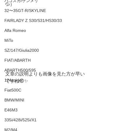
ハコスカ/ケンメリ
💦）
32〜35GT-R/SKYLINE
FAIRLADY Z S30/S31/HS30/33
Alfa Romeo
MiTo
SZ/147/Giulia2000
FIAT/ABARTH
ABARTH500/595
文章の説明よりも画像を見た方が早い
124spider
ですね😊✨
Fiat500C
BMW/MINI
E46M3
335i/428i/525i/X1
M2/M4