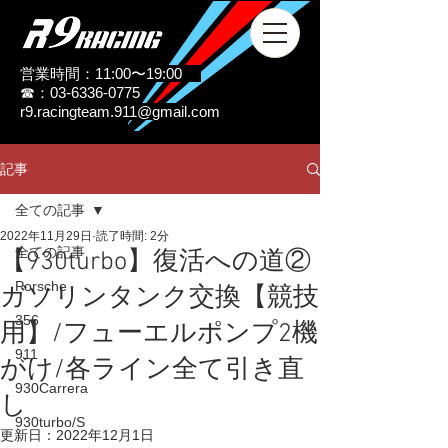
営業時間：11:00〜19:00
☎：03-6336-0775
r9.racingteam.911@gmail.com
記事
全ての記事
2022年11月29日
読了時間: 2分
全ての記事
【930turbo】復活への道②
Porsche
ガソリンタンク交換【競技
356
用】/フューエルポンプ2機
911
がけ/各ライン全て引き直
930Carrera
し
930turbo/S
更新日：
2022年12月1日