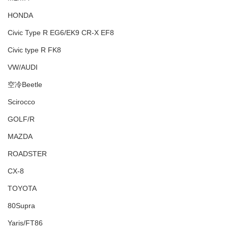
HONDA
Civic Type R EG6/EK9 CR-X EF8
Civic type R FK8
VW/AUDI
空冷Beetle
Scirocco
GOLF/R
MAZDA
ROADSTER
CX-8
TOYOTA
80Supra
Yaris/FT86