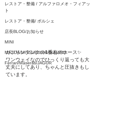
レストア・整備 / アルファロメオ・フィアッ
ト
レストア・整備/ ポルシェ
店長BLOG/お知らせ
MINI
ガソリンタンクの1番右のホース✨
MAZDA/MITSUBUSHI/SUBARU
ワンウェイなのでひっくり返っても大
Ferrari/Maserati/JAGUR
丈夫にしてあり、ちゃんと圧抜きもし
ています。