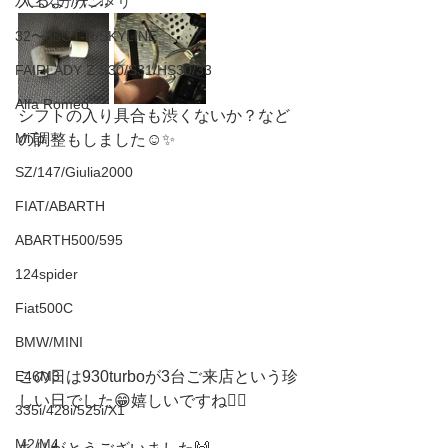
入るように♫
ハコスカ/ケンメリ
32〜35GT-R/SKYLINE
FAIRLADY Z S30/S31/HS30/33
Alfa Romeo
シフトの入り具合も渋くないか？など
MiTo
の調整もしました☺️✨
SZ/147/Giulia2000
FIAT/ABARTH
ABARTH500/595
124spider
Fiat500C
BMW/MINI
この日は930turboが3台ご来店という珍
E46M3
しい日でした😁嬉しいですね❤️‍🔥
335i/428i/525i/X1
M2/M4