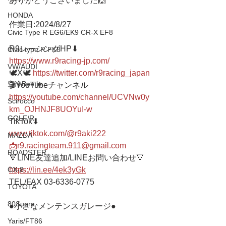
ありがとうございました🙌
HONDA
作業日:2024/8/27
Civic Type R EG6/EK9 CR-X EF8
R9レーシングHP⬇︎
Civic type R FK8
https://www.r9racing-jp.com/
VW/AUDI
🕊X🕊 
https://twitter.com/r9racing_japan
空冷Beetle
🎬YouTubeチャンネル
https://youtube.com/channel/UCVNw0y
Scirocco
km_OJHNJF8UOYuI-w
GOLF/R
TikTok⬇︎
www.tiktok.com/@r9aki222
MAZDA
📩r9.racingteam.911@gmail.com
ROADSTER
🔻LINE友達追加/LINEお問い合わせ🔻 
https://lin.ee/4ek3yGk
CX-8
TEL/FAX 03-6336-0775 
TOYOTA
80Supra
●小さなメンテンスガレージ● 
Yaris/FT86