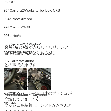
930RUF
964Carrera2/Werks turbo look/4/RS
964turbo/S/limited
993Carrera2/4/S
993turbo/s
996Carrera2/4/S/turbo/S
突然2速と4速が入らなくなり、シフト
996GT3/CUP/GT2
自体の遊びもかなりある感じ･･･
997Carrera/S/turbo
との事で入庫です！
991
981/987Cayman/S/GT4
986/987/981Boxster/S
点検すると、シフト自体のブッシュが
Panamera/Macan/Cayenne
崩壊していました💦
NISSAN
ブッシュを装着し、シフトがきちんと