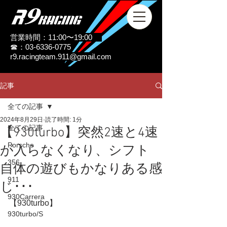
営業時間：11:00〜19:00
☎：03-6336-0775
r9.racingteam.911@gmail.com
記事
全ての記事
2024年8月29日
読了時間: 1分
全ての記事
【930turbo】突然2速と4速
Porsche
が入らなくなり、シフト
356
自体の遊びもかなりある感
911
じ･･･
930Carrera
【930turbo】
930turbo/S