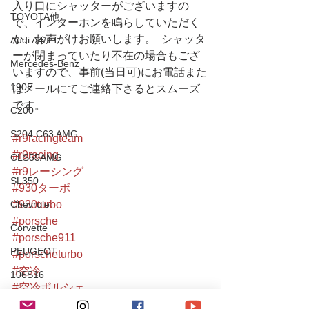
入り口にシャッターがございますの
TOYOTA他
で、インターホンを鳴らしていただく
か、お声がけお願いします。  シャッタ
Audi A4/TT
ーが閉まっていたり不在の場合もござ
Mercedes-Benz
いますので、事前(当日可)にお電話また
190E
はメールにてご連絡下さるとスムーズ
です。
C200
S204 C63 AMG
#r9racingteam
#r9racing
CLS55AMG
#r9レーシング
SL350
#930ターボ
#930turbo
Chevrole
#porsche
Corvette
#porsche911
PEUGEOT
#porscheturbo
#空冷
106S16
#空冷ポルシェ
Mitsubishi
#aircooled