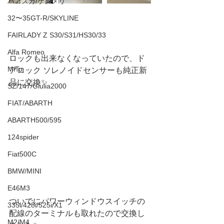
ハコスカ/ケンメリ
32〜35GT-R/SKYLINE
FAIRLADY Z S30/S31/HS30/33
Alfa Romeo
ロックも出来なくなっていたので、ド
MiTo
アロック ソレノイドセンサーも純正新
品に交換✨
SZ/147/Giulia2000
FIAT/ABARTH
ABARTH500/595
124spider
Fiat500C
BMW/MINI
E46M3
ついでにパワーウィンドウスイッチの
335i/428i/525i/X1
配線のターミナルも取れたので交換し
M2/M4