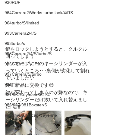
930RUF
964Carrera2/Werks turbo look/4/RS
964turbo/S/limited
993Carrera2/4/S
993turbo/s
鍵をロックしようとすると、クルクル
996Carrera2/4/S/turbo/S
回ってしまう･･･
ドアオープナーのキーシリンダーが入
996GT3/CUP/GT2
っていくところ･･･裏側が劣化して割れ
997Carrera/S/turbo
ていました💦
991
純正新品に交換です😊
鍵が変わってしまうのが嫌なので、キ
981/987Cayman/S/GT4
ーシリンダーだけ抜いて入れ替えまし
986/987/981Boxster/S
た‼️😊‼️
Panamera/Macan/Cayenne
NISSAN