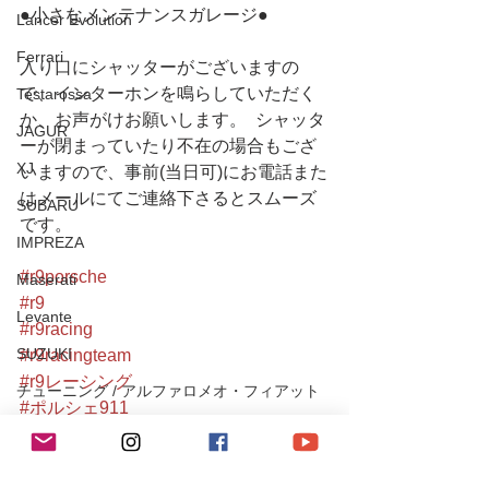
●小さなメンテナンスガレージ● 
Lancer Evolution
Ferrari
入り口にシャッターがございますの
で、インターホンを鳴らしていただく
Testarossa
か、お声がけお願いします。  シャッタ
JAGUR
ーが閉まっていたり不在の場合もござ
XJ
いますので、事前(当日可)にお電話また
はメールにてご連絡下さるとスムーズ
SUBARU
です。
IMPREZA
#r9porsche
Maserati
#r9
Levante
#r9racing
SUZUKI
#r9racingteam
#r9レーシング
チューニング / アルファロメオ・フィアット
#ポルシェ911
チューニング / ポルシェ
#porsche911
#porsche
レース・イベント活動
#porschegram