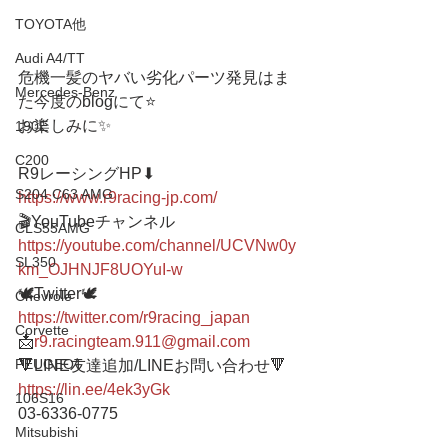
TOYOTA他
Audi A4/TT
危機一髪のヤバい劣化パーツ発見はま
Mercedes-Benz
た今度のblogにて⭐️
お楽しみに✨
190E
C200
R9レーシングHP⬇︎
S204 C63 AMG
https://www.r9racing-jp.com/
🎬YouTubeチャンネル
CLS55AMG
https://youtube.com/channel/UCVNw0y
SL350
km_OJHNJF8UOYuI-w
🕊Twitter🕊 
Chevrole
https://twitter.com/r9racing_japan
Corvette
📩
r9.racingteam.911@gmail.com
PEUGEOT
🔻LINE友達追加/LINEお問い合わせ🔻 
https://lin.ee/4ek3yGk
106S16
03-6336-0775 
Mitsubishi