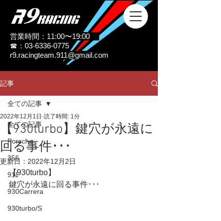
営業時間：11:00〜19:00
☎：03-6336-0775
r9.racingteam.911@gmail.com
記事
全ての記事
2022年12月1日
読了時間: 1分
全ての記事
【930turbo】鍵穴が永遠に
Porsche
回る事件･･･
356
更新日：
2022年12月2日
【930turbo】
911
鍵穴が永遠に回る事件･･･
930Carrera
930turbo/S