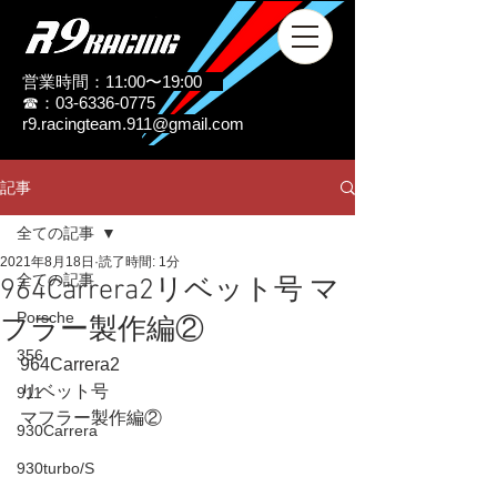
営業時間：11:00〜19:00
☎：03-6336-0775
r9.racingteam.911@gmail.com
記事
全ての記事
2021年8月18日
読了時間: 1分
全ての記事
964Carrera2リベット号 マ
Porsche
フラー製作編②
356
964Carrera2
リベット号
911
マフラー製作編②
930Carrera
930turbo/S