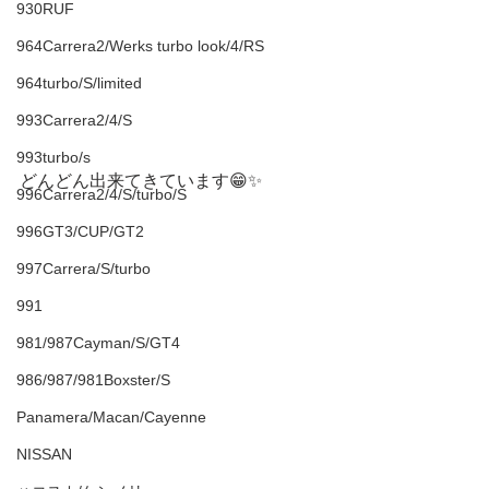
930RUF
964Carrera2/Werks turbo look/4/RS
964turbo/S/limited
993Carrera2/4/S
993turbo/s
どんどん出来てきています😁✨
996Carrera2/4/S/turbo/S
996GT3/CUP/GT2
997Carrera/S/turbo
991
981/987Cayman/S/GT4
986/987/981Boxster/S
Panamera/Macan/Cayenne
NISSAN