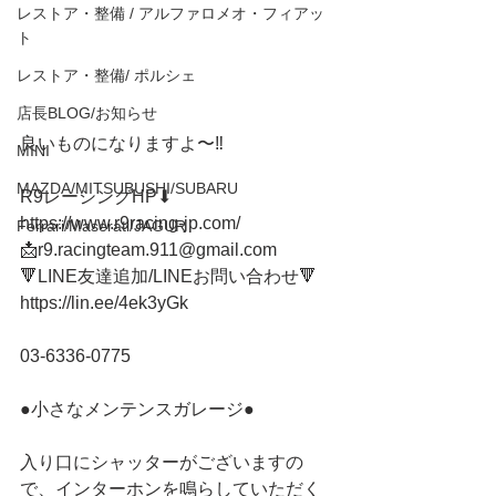
レストア・整備 / アルファロメオ・フィアッ
ト
レストア・整備/ ポルシェ
店長BLOG/お知らせ
良いものになりますよ〜‼️
MINI
MAZDA/MITSUBUSHI/SUBARU
R9レーシングHP⬇︎
https://www.r9racing-jp.com/
Ferrari/Maserati/JAGUR
📩r9.racingteam.911@gmail.com
🔻LINE友達追加/LINEお問い合わせ🔻 
https://lin.ee/4ek3yGk
03-6336-0775 
●小さなメンテンスガレージ● 
入り口にシャッターがございますの
で、インターホンを鳴らしていただく