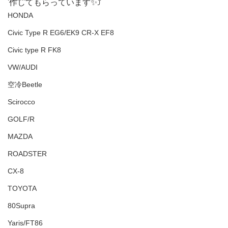
作してもらっています✨⤴
HONDA
Civic Type R EG6/EK9 CR-X EF8
Civic type R FK8
VW/AUDI
空冷Beetle
Scirocco
GOLF/R
MAZDA
ROADSTER
CX-8
TOYOTA
80Supra
Yaris/FT86