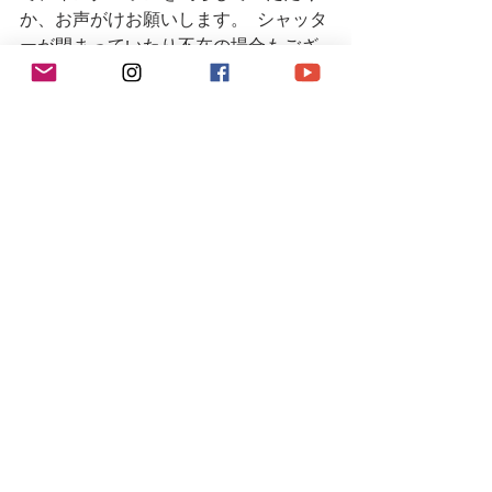
か、お声がけお願いします。  シャッタ
ーが閉まっていたり不在の場合もござ
いますので、事前(当日可)にお電話また
はメールにてご連絡下さるとスムーズ
です。
#r9racingteam
#r9racing
#r9レーシング
#964カレラ
#964carrera
#porsche
#porsche911
#porschecarrera
#空冷
#空冷ポルシェ
#aircooled
#911carrera
#porschelife