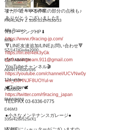
ハコスカ/ケンメリ
32〜35GT-R/SKYLINE
また、近々やる作業の部分の点検も♪
ありがとうございました‼️
FAIRLADY Z S30/S31/HS30/33
Alfa Romeo
R9レーシングHP⬇︎
https://www.r9racing-jp.com/
MiTo
🔻LINE友達追加/LINEお問い合わせ🔻 
SZ/147/Giulia2000
https://lin.ee/4ek3yGk
📩r9.racingteam.911@gmail.com
FIAT/ABARTH
YouTubeチャンネル🎬
ABARTH500/595
https://youtube.com/channel/UCVNw0y
124spider
km_OJHNJF8UOYuI-w
🕊Twitter🕊
Fiat500C
https://twitter.com/r9racing_japan
BMW/MINI
TEL/FAX 03-6336-0775 
E46M3
●小さなメンテナンスガレージ● 
335i/428i/525i/X1
M2/M4
入り口にシャッターがございますの