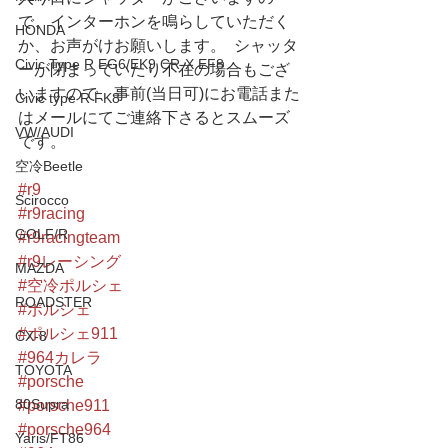
で、インターホンを鳴らしていただく
HONDA
か、お声がけお願いします。  シャッタ
Civic Type R EG6/EK9 CR-X EF8
ーが閉まっていたり不在の場合もござ
いますので、事前(当日可)にお電話また
Civic type R FK8
はメールにてご連絡下さるとスムーズ
VW/AUDI
です。
空冷Beetle
#r9
Scirocco
#r9racing
GOLF/R
#r9racingteam
#r9レーシング
MAZDA
#空冷ポルシェ
ROADSTER
#ポルシェ
#ポルシェ911
CX-8
#964カレラ
TOYOTA
#porsche
80Supra
#porsche911
#porsche964
Yaris/FT86