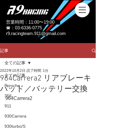
営業時間：11:00〜19:00
☎：03-6336-0775
r9.racingteam.911@gmail.com
記事
全ての記事
2022年10月2日
読了時間: 1分
全ての記事
964Carrera2 リアブレーキ
Porsche
パッド／バッテリー交換
356
964Carrera2
911
930Carrera
930turbo/S