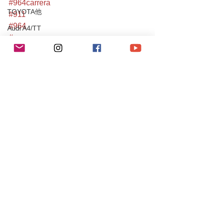
#964carrera
TOYOTA他
#911
#964
Audi A4/TT
#carrera
Mercedes-Benz
#964c2
#911carrera
190E
#カレラ
C200
#carrera2
S204 C63 AMG
#porscheclassic
#aircoold
CLS55AMG
#luftgekühlt
SL350
#葛西
#江戸川区
Chevrole
#luftgekühlt
Corvette
#都内ポルシェ
PEUGEOT
964Carrera2/Werks turbo look/4/RS
Porsche
106S16
Mitsubishi