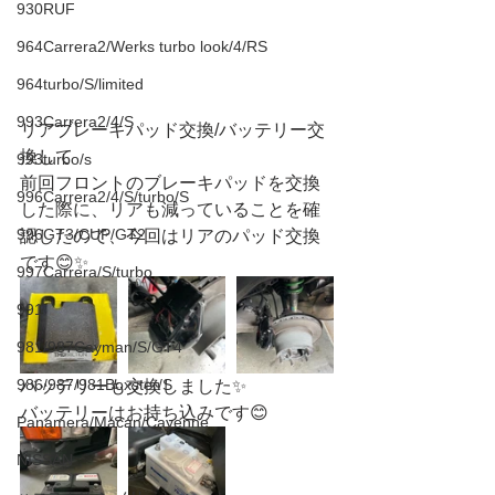
930RUF
964Carrera2/Werks turbo look/4/RS
964turbo/S/limited
993Carrera2/4/S
リアブレーキパッド交換/バッテリー交
換して
993turbo/s
前回フロントのブレーキパッドを交換
996Carrera2/4/S/turbo/S
した際に、リアも減っていることを確
996GT3/CUP/GT2
認したので、今回はリアのパッド交換
です😊✨
997Carrera/S/turbo
991
981/987Cayman/S/GT4
986/987/981Boxster/S
バッテリーも交換しました✨
バッテリーはお持ち込みです😊
Panamera/Macan/Cayenne
NISSAN