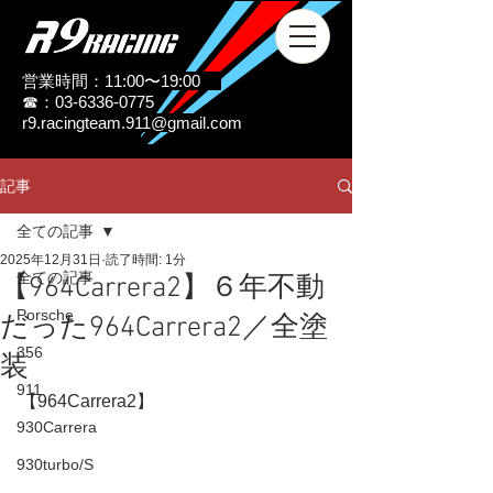
営業時間：11:00〜19:00
☎：03-6336-0775
r9.racingteam.911@gmail.com
記事
全ての記事
2025年12月31日
読了時間: 1分
全ての記事
【964Carrera2】６年不動
Porsche
だった964Carrera2／全塗
356
装
911
【964Carrera2】
930Carrera
930turbo/S