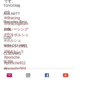
です。
TOYOTA他
#r9
Audi A4/TT
#r9racing
Mercedes-Benz
#r9racingteam
#r9レーシング
190E
#空冷ポルシェ
C200
#ポルシェ
S204 C63 AMG
#ポルシェ911
#964カレラ
CLS55AMG
#porsche
SL350
#porsche911
#porsche964
Chevrole
#964carrera
Corvette
#911
PEUGEOT
#964
#carrera
106S16
#964c2
Mitsubishi
#911carrera