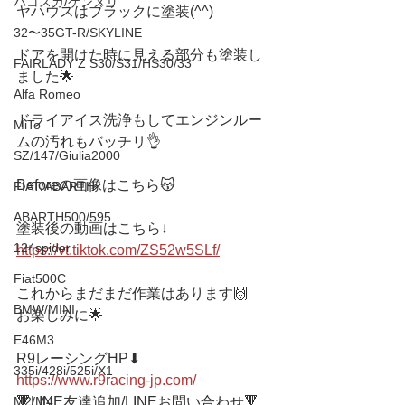
ハコスカ/ケンメリ
ヤハウスはブラックに塗装(^^)
32〜35GT-R/SKYLINE
ドアを開けた時に見える部分も塗装し
FAIRLADY Z S30/S31/HS30/33
ました🌟
Alfa Romeo
ドライアイス洗浄もしてエンジンルー
MiTo
ムの汚れもバッチリ👌
SZ/147/Giulia2000
Beforeの画像はこちら😽
FIAT/ABARTH
ABARTH500/595
塗装後の動画はこちら↓
124spider
https://vt.tiktok.com/ZS52w5SLf/
Fiat500C
これからまだまだ作業はあります🙌
BMW/MINI
お楽しみに🌟
E46M3
R9レーシングHP⬇︎
335i/428i/525i/X1
https://www.r9racing-jp.com/
M2/M4
🔻LINE友達追加/LINEお問い合わせ🔻 