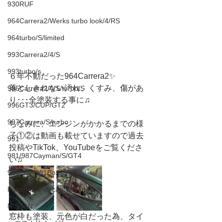
930RUF
964Carrera2/Werks turbo look/4/RS
964turbo/S/limited
993Carrera2/4/S
993turbo/s
６年不動だった964Carrera2✨
落としきれない汚れ、くすみ、傷があ
996Carrera2/4/S/turbo/S
り･･･全塗装する事に♫
996GT3/CUP/GT2
997Carrera/S/turbo
ちなみに、エンジンがかかるまでの様
子①②は動画も載せていますので過去
991
投稿やTikTok、YouTubeをご覧くださ
981/987Cayman/S/GT4
い♫
986/987/981Boxster/S
Panamera/Macan/Cayenne
NISSAN
窓枠も塗装、元色が白だった為、タイ