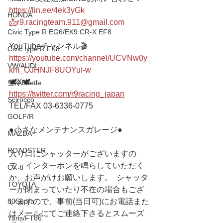
https://lin.ee/4ek3yGk
HONDA
📩r9.racingteam.911@gmail.com
Civic Type R EG6/EK9 CR-X EF8
YouTubeチャンネル🎬
Civic type R FK8
https://youtube.com/channel/UCVNw0y
VW/AUDI
km_OJHNJF8UOYuI-w
🕊X🕊
空冷Beetle
https://twitter.com/r9racing_japan
Scirocco
TEL/FAX 03-6336-0775 
GOLF/R
●小さなメンテナンスガレージ● 
MAZDA
ROADSTER
入り口にシャッターがございますの
で、インターホンを鳴らしていただく
CX-8
か、お声がけお願いします。  シャッタ
TOYOTA
ーが閉まっていたり不在の場合もござ
80Supra
いますので、事前(当日可)にお電話また
はメールにてご連絡下さるとスムーズ
Yaris/FT86