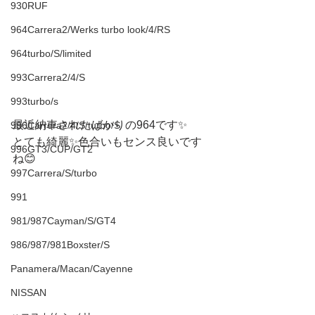
930RUF
964Carrera2/Werks turbo look/4/RS
964turbo/S/limited
993Carrera2/4/S
993turbo/s
最近納車されたばかりの964です✨
996Carrera2/4/S/turbo/S
とても綺麗✨色合いもセンス良いです
996GT3/CUP/GT2
ね😊
997Carrera/S/turbo
991
981/987Cayman/S/GT4
986/987/981Boxster/S
Panamera/Macan/Cayenne
NISSAN