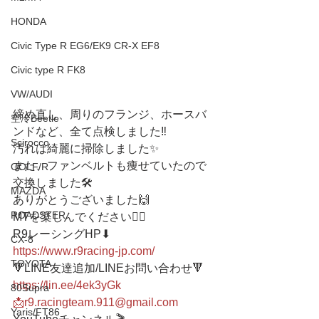
HONDA
Civic Type R EG6/EK9 CR-X EF8
Civic type R FK8
VW/AUDI
締め直し、周りのフランジ、ホースバ
空冷Beetle
ンドなど、全て点検しました‼️
Scirocco
汚れは綺麗に掃除しました✨
また、ファンベルトも痩せていたので
GOLF/R
交換しました🛠
MAZDA
ありがとうございました🙌
ROADSTER
MTを楽しんでください❤️‍🔥
R9レーシングHP⬇︎
CX-8
https://www.r9racing-jp.com/
TOYOTA
🔻LINE友達追加/LINEお問い合わせ🔻 
https://lin.ee/4ek3yGk
80Supra
📩r9.racingteam.911@gmail.com
Yaris/FT86