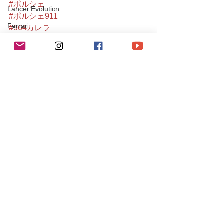
#ポルシェ
Lancer Evolution
#ポルシェ911
Ferrari
#964カレラ
#porsche
Testarossa
#porsche911
JAGUR
#porsche964
#964carrera
XJ
#911
SUBARU
#964
IMPREZA
#carrera
#964c2
Maserati
#911carrera
Levante
#カレラ
#carrera2
SUZUKI
#porscheclassic
チューニング / アルファロメオ・フィアット
#aircoold
チューニング / ポルシェ
#luftgekühlt
#葛西
レース・イベント活動
#江戸川区