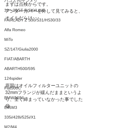
ハコスカ/ケンメリ
まずは点検からです。
32〜35GT-R/SKYLINE
アンダーカバーを外して見てみると、
オイルだらけ･･･
FAIRLADY Z S30/S31/HS30/33
Alfa Romeo
MiTo
SZ/147/Giulia2000
FIAT/ABARTH
ABARTH500/595
124spider
原因はオイルフィルターユニットの
Fiat500C
32mmフランジが緩んだままというよ
BMW/MINI
り、全く締まっていなかった事でした
😅
E46M3
335i/428i/525i/X1
M2/M4