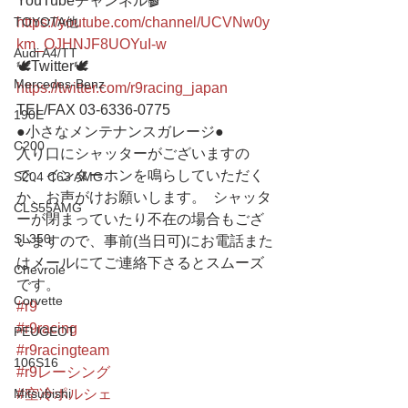
YouTubeチャンネル🎬
TOYOTA他
https://youtube.com/channel/UCVNw0y
km_OJHNJF8UOYuI-w
Audi A4/TT
🕊Twitter🕊
Mercedes-Benz
https://twitter.com/r9racing_japan
TEL/FAX 03-6336-0775 
190E
●小さなメンテナンスガレージ● 
C200
入り口にシャッターがございますの
で、インターホンを鳴らしていただく
S204 C63 AMG
か、お声がけお願いします。  シャッタ
CLS55AMG
ーが閉まっていたり不在の場合もござ
SL350
いますので、事前(当日可)にお電話また
はメールにてご連絡下さるとスムーズ
Chevrole
です。
Corvette
#r9
#r9racing
PEUGEOT
#r9racingteam
106S16
#r9レーシング
Mitsubishi
#空冷ポルシェ