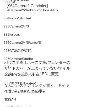
930RUF
【964Carrera2 Cabriolet】
964Carrera2/Werks turbo look/4/RS
964turbo/S/limited
993Carrera2/4/S
993turbo/s
996Carrera2/4/S/turbo/S
996GT3/CUP/GT2
997Carrera/S/turbo
パワステ高圧ホース交換/フェンダーの
991
サイドカバーが止まっていない/オイル
交換/ヘッドライトをLEDに変更
981/987Cayman/S/GT4
986/987/981Boxster/S
なんだかステアリングが重く、ギイギ
イ音がしてきたとの事。
Panamera/Macan/Cayenne
NISSAN