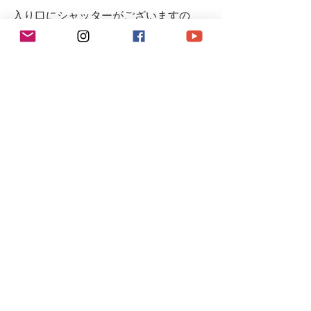
入り口にシャッターがございますの
で、インターホンを鳴らしていただく
か、お声がけお願いします。  シャッタ
ーが閉まっていたり不在の場合もござ
いますので、事前(当日可)にお電話また
はメールにてご連絡下さるとスムーズ
です。
#r9
#r9racing
#r9racingteam
#r9レーシング
#空冷ポルシェ
#ポルシェ
#ポルシェ911
#964カレラ
#porsche
#porsche911