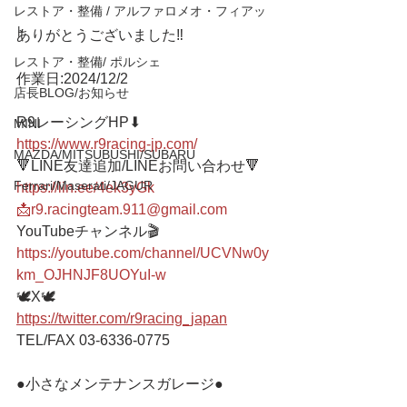
レストア・整備 / アルファロメオ・フィアッ
ト
ありがとうございました‼️
レストア・整備/ ポルシェ
作業日:2024/12/2
店長BLOG/お知らせ
R9レーシングHP⬇︎
MINI
https://www.r9racing-jp.com/
MAZDA/MITSUBUSHI/SUBARU
🔻LINE友達追加/LINEお問い合わせ🔻 
Ferrari/Maserati/JAGUR
https://lin.ee/4ek3yGk
📩r9.racingteam.911@gmail.com
YouTubeチャンネル🎬
https://youtube.com/channel/UCVNw0y
km_OJHNJF8UOYuI-w
🕊X🕊
https://twitter.com/r9racing_japan
TEL/FAX 03-6336-0775 
●小さなメンテナンスガレージ● 