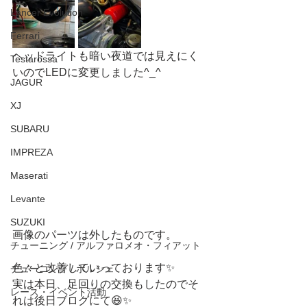
Lancer Evolution
Ferrari
ヘッドライトも暗い夜道では見えにく
Testarossa
いのでLEDに変更しました^_^
JAGUR
XJ
SUBARU
IMPREZA
Maserati
Levante
SUZUKI
画像のパーツは外したものです。
チューニング / アルファロメオ・フィアット
色々と改善していっております✨
チューニング / ポルシェ
実は本日、足回りの交換もしたのでそ
レース・イベント活動
れは後日ブログにて😆✨