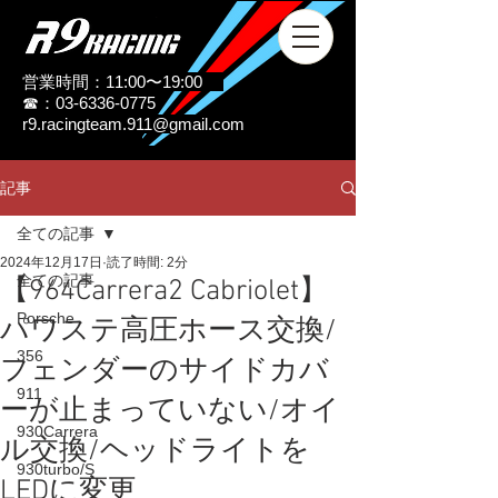
営業時間：11:00〜19:00
☎：03-6336-0775
r9.racingteam.911@gmail.com
記事
全ての記事
2024年12月17日
読了時間: 2分
全ての記事
【964Carrera2 Cabriolet】
Porsche
パワステ高圧ホース交換/
356
フェンダーのサイドカバ
911
ーが止まっていない/オイ
930Carrera
ル交換/ヘッドライトを
930turbo/S
LEDに変更