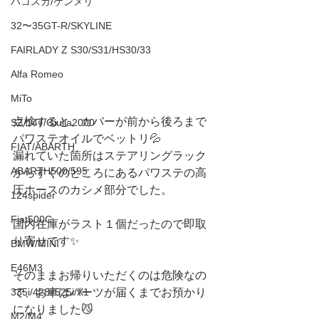
ハコスカ/ケンメリ
32〜35GT-R/SKYLINE
FAIRLADY Z S30/S31/HS30/33
Alfa Romeo
MiTo
点検すると、カバーが前から後ろまで
SZ/147/Giulia2000
パワステオイルでベットリ💦
FIAT/ABARTH
漏れていた箇所はステアリングラック
ABARTH500/595
からすぐのところにあるパワステの高
圧ホースのカシメ部分でした。
124spider
Fiat500C
国内在庫がラスト１個だったので即取
り寄せです✨
BMW/MINI
E46M3
そのままお帰りいただくのは危険なの
335i/428i/525i/X1
で、お車はパーツが届くまでお預かり
になりました😼
M2/M4