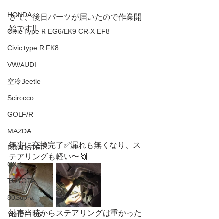
HONDA
さて、後日パーツが届いたので作業開
始です‼️
Civic Type R EG6/EK9 CR-X EF8
Civic type R FK8
VW/AUDI
空冷Beetle
Scirocco
GOLF/R
MAZDA
無事に交換完了✅漏れも無くなり、ス
ROADSTER
テアリングも軽い〜🙌
CX-8
TOYOTA
80Supra
納車当時からステアリングは重かった
Yaris/FT86