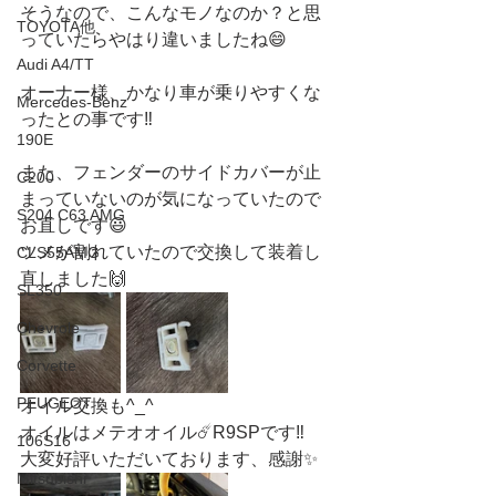
そうなので、こんなモノなのか？と思
TOYOTA他
っていたらやはり違いましたね😄
Audi A4/TT
オーナー様、かなり車が乗りやすくな
Mercedes-Benz
ったとの事です‼️
190E
また、フェンダーのサイドカバーが止
C200
まっていないのが気になっていたので
S204 C63 AMG
お直しです😃
ツメが割れていたので交換して装着し
CLS55AMG
直しました🙌
SL350
Chevrole
Corvette
PEUGEOT
オイル交換も^_^
オイルはメテオオイル☄️R9SPです‼️
106S16
大変好評いただいております、感謝✨
Mitsubishi