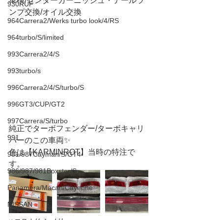
車検/センターガーニッシュ・テールラ
930RUF
ンプ交換/オイル交換
964Carrera2/Werks turbo look/4/RS
964turbo/S/limited
993Carrera2/4/S
993turbo/s
996Carrera2/4/S/turbo/S
996GT3/CUP/GT2
997Carrera/S/turbo
純正でターボフェンダー/ターボキャリ
991
パーのこの車両✨
色は【KARMINROT】当時の特注で
981/987Cayman/S/GT4
す。
986/987/981Boxster/S
Panamera/Macan/Cayenne
NISSAN