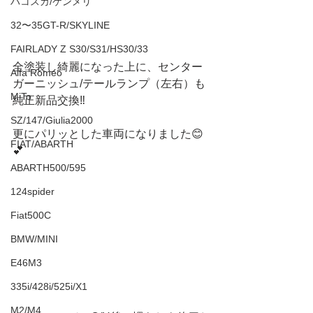
ハコスカ/ケンメリ
32〜35GT-R/SKYLINE
FAIRLADY Z S30/S31/HS30/33
全塗装し綺麗になった上に、センター
Alfa Romeo
ガーニッシュ/テールランプ（左右）も
MiTo
純正新品交換‼️
SZ/147/Giulia2000
更にパリッとした車両になりました😊
FIAT/ABARTH
💕
ABARTH500/595
124spider
Fiat500C
BMW/MINI
E46M3
335i/428i/525i/X1
M2/M4