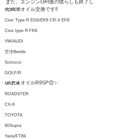
また、エンジンO/H後の慣らしも終了し
たのでオイル交換です‼️
HONDA
Civic Type R EG6/EK9 CR-X EF8
Civic type R FK8
VW/AUDI
空冷Beetle
Scirocco
GOLF/R
メテオオイルR9SP😊✨
MAZDA
ROADSTER
CX-8
TOYOTA
80Supra
Yaris/FT86