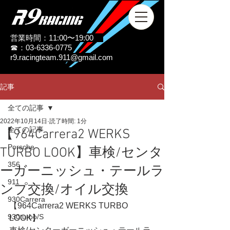
営業時間：11:00〜19:00
☎：03-6336-0775
r9.racingteam.911@gmail.com
記事
全ての記事
2022年10月14日
読了時間: 1分
全ての記事
【964Carrera2 WERKS
Porsche
TURBO LOOK】車検/センタ
356
ーガーニッシュ・テールラ
911
ンプ交換/オイル交換
930Carrera
【964Carrera2 WERKS TURBO 
930turbo/S
LOOK】