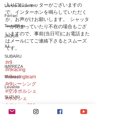
入り口にシャッターがございますの
Lancer Evolution
で、インターホンを鳴らしていただく
Ferrari
か、お声がけお願いします。  シャッタ
Testarossa
ーが閉まっていたり不在の場合もござ
いますので、事前(当日可)にお電話また
JAGUR
はメールにてご連絡下さるとスムーズ
XJ
です。
SUBARU
#r9
IMPREZA
#r9racing
#r9racingteam
Maserati
#r9レーシング
Levante
#空冷ポルシェ
SUZUKI
#ポルシェ
#ポルシェ911
チューニング / アルファロメオ・フィアット
#964カブリオレ
チューニング / ポルシェ
#porsche
#porsche911
レース・イベント活動