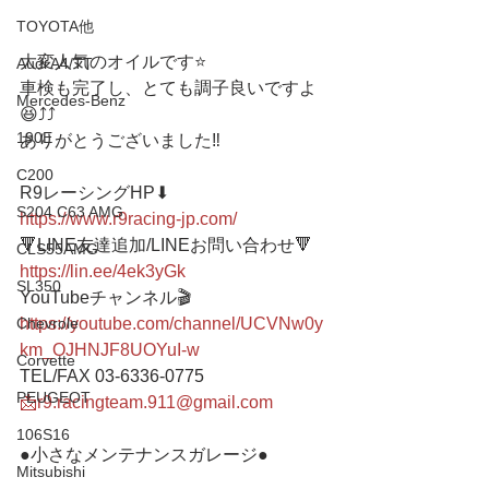
TOYOTA他
大変人気のオイルです⭐️
Audi A4/TT
車検も完了し、とても調子良いですよ
Mercedes-Benz
😆⤴️⤴️
190E
ありがとうございました‼️
C200
R9レーシングHP⬇︎
S204 C63 AMG
https://www.r9racing-jp.com/
🔻LINE友達追加/LINEお問い合わせ🔻 
CLS55AMG
https://lin.ee/4ek3yGk
SL350
YouTubeチャンネル🎬
https://youtube.com/channel/UCVNw0y
Chevrole
km_OJHNJF8UOYuI-w
Corvette
TEL/FAX 03-6336-0775 
PEUGEOT
📩r9.racingteam.911@gmail.com
106S16
●小さなメンテナンスガレージ●  
Mitsubishi