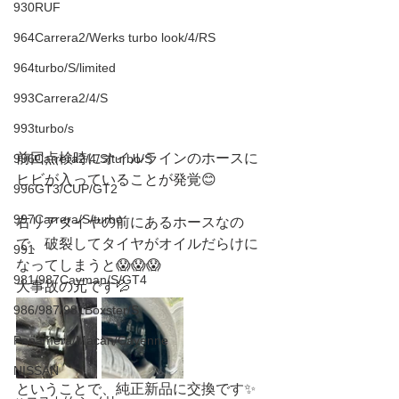
930RUF
964Carrera2/Werks turbo look/4/RS
964turbo/S/limited
993Carrera2/4/S
993turbo/s
前回点検時にオイルラインのホースに
996Carrera2/4/S/turbo/S
ヒビが入っていることが発覚😊
996GT3/CUP/GT2
997Carrera/S/turbo
右リアタイヤの前にあるホースなの
で、破裂してタイヤがオイルだらけに
991
なってしまうと😱😱😱
981/987Cayman/S/GT4
大事故の元です💦
986/987/981Boxster/S
Panamera/Macan/Cayenne
NISSAN
ということで、純正新品に交換です✨