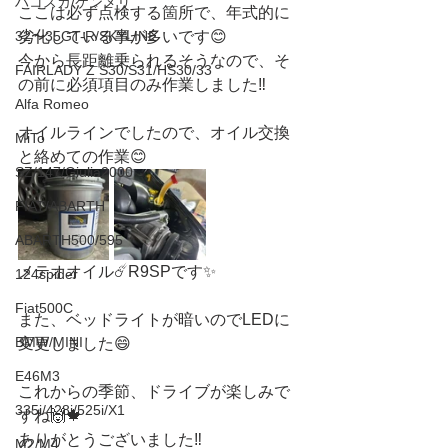
ハコスカ/ケンメリ
ここは必ず点検する箇所で、年式的に
32〜35GT-R/SKYLINE
劣化している事が多いです😊
今から長距離乗られるそうなので、そ
FAIRLADY Z S30/S31/HS30/33
の前に必須項目のみ作業しました‼️
Alfa Romeo
オイルラインでしたので、オイル交換
MiTo
と絡めての作業😊
SZ/147/Giulia2000
FIAT/ABARTH
ABARTH500/595
メテオオイル☄️R9SPです✨
124spider
Fiat500C
また、ベッドライトが暗いのでLEDに
BMW/MINI
変更しました😄
E46M3
これからの季節、ドライブが楽しみで
335i/428i/525i/X1
すね🙌🍁
ありがとうございました‼️
M2/M4