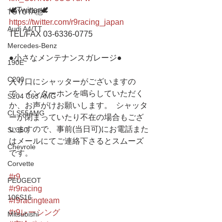
🕊Twitter🕊
TOYOTA他
https://twitter.com/r9racing_japan
Audi A4/TT
TEL/FAX 03-6336-0775 
Mercedes-Benz
●小さなメンテナンスガレージ● 
190E
C200
入り口にシャッターがございますの
で、インターホンを鳴らしていただく
S204 C63 AMG
か、お声がけお願いします。  シャッタ
CLS55AMG
ーが閉まっていたり不在の場合もござ
いますので、事前(当日可)にお電話また
SL350
はメールにてご連絡下さるとスムーズ
Chevrole
です。
Corvette
#r9
PEUGEOT
#r9racing
106S16
#r9racingteam
#r9レーシング
Mitsubishi