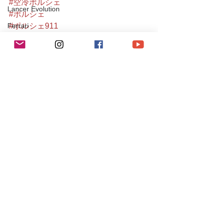
#空冷ポルシェ
Lancer Evolution
#ポルシェ
#ポルシェ911
Ferrari
#964カレラ
Testarossa
#porsche
JAGUR
#porsche911
#porsche964
XJ
#964carrera
SUBARU
#911
#964
IMPREZA
#carrera
Maserati
#964c2
Levante
#911carrera
#カレラ
SUZUKI
#carrera2
チューニング / アルファロメオ・フィアット
#porscheclassic
#aircoold
チューニング / ポルシェ
#luftgekühlt
レース・イベント活動
#葛西