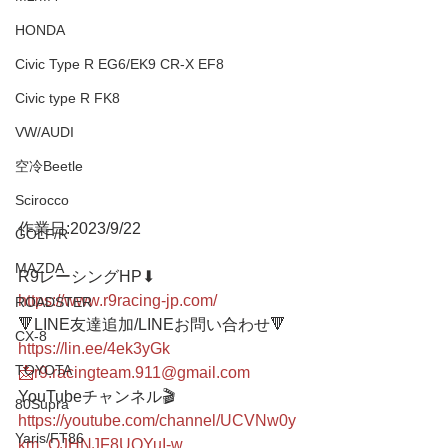
HONDA
Civic Type R EG6/EK9 CR-X EF8
Civic type R FK8
VW/AUDI
空冷Beetle
Scirocco
作業日:2023/9/22
GOLF/R
MAZDA
R9レーシングHP⬇︎
https://www.r9racing-jp.com/
ROADSTER
🔻LINE友達追加/LINEお問い合わせ🔻 
CX-8
https://lin.ee/4ek3yGk
TOYOTA
📩r9.racingteam.911@gmail.com
YouTubeチャンネル🎬
80Supra
https://youtube.com/channel/UCVNw0y
Yaris/FT86
km_OJHNJF8UOYuI-w