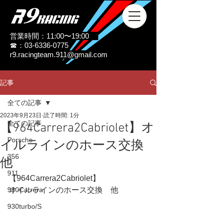
営業時間：11:00〜19:00
☎：03-6336-0775
r9.racingteam.911@gmail.com
記事
全ての記事
2023年9月23日
読了時間: 1分
全ての記事
【964Carrera2Cabriolet】オ
Porsche
イルラインのホース交換
356
他
911
【964Carrera2Cabriolet】
930Carrera
オイルラインのホース交換    他
930turbo/S