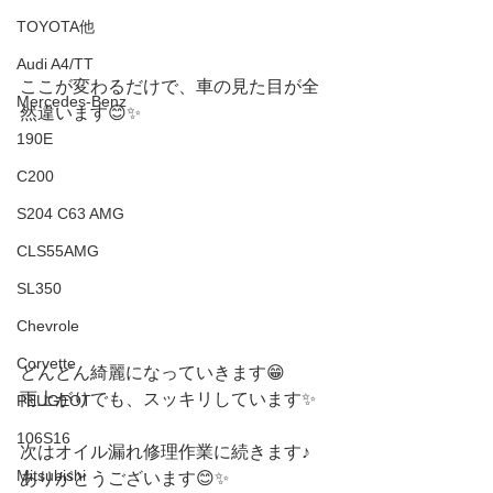
TOYOTA他
Audi A4/TT
ここが変わるだけで、車の見た目が全
Mercedes-Benz
然違います😊✨
190E
C200
S204 C63 AMG
CLS55AMG
SL350
Chevrole
Corvette
どんどん綺麗になっていきます😁
雨上がりでも、スッキリしています✨
PEUGEOT
106S16
次はオイル漏れ修理作業に続きます♪
Mitsubishi
ありがとうございます😊✨