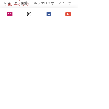
レストア・整備 / アルファロメオ・フィアッ
#r9レーシング
ト
#空冷ポルシェ
#ポルシェ
レストア・整備/ ポルシェ
#ポルシェ911
店長BLOG/お知らせ
#964カブリオレ
MINI
#porsche
#porsche911
MAZDA/MITSUBUSHI/SUBARU
#porsche964
Ferrari/Maserati/JAGUR
#964cabriolet
#911cabriolet
#964carrera
#911
#964
#carrera
#964c4
#911carrera
#カレラ
#カブリオレ