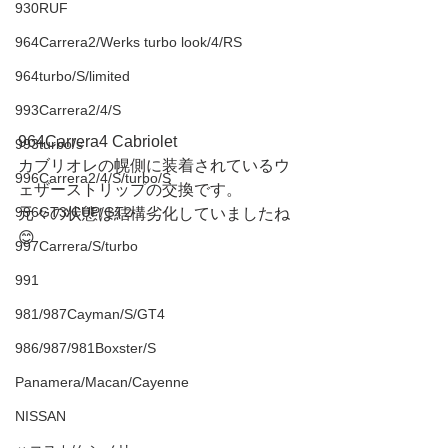
930RUF
964Carrera2/Werks turbo look/4/RS
964turbo/S/limited
993Carrera2/4/S
964Carrera4 Cabriolet 
993turbo/s
カブリオレの幌側に装着されているウ
996Carrera2/4/S/turbo/S
ェザーストリップの交換です。
996GT3/CUP/GT2
元々の状態は結構劣化していましたね
😊
997Carrera/S/turbo
991
981/987Cayman/S/GT4
986/987/981Boxster/S
Panamera/Macan/Cayenne
NISSAN