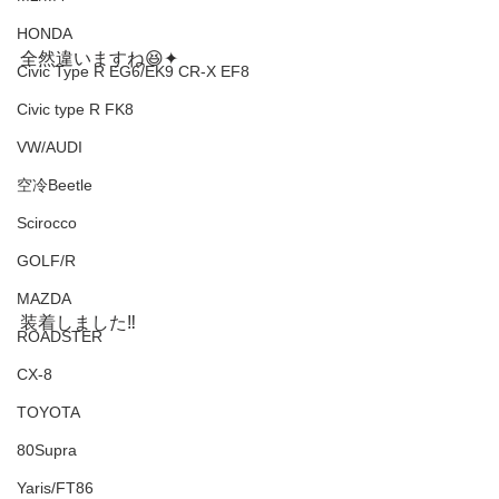
HONDA
全然違いますね😆✦
Civic Type R EG6/EK9 CR-X EF8
Civic type R FK8
VW/AUDI
空冷Beetle
Scirocco
GOLF/R
MAZDA
装着しました‼️
ROADSTER
CX-8
TOYOTA
80Supra
Yaris/FT86