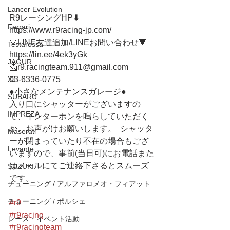
Lancer Evolution
R9レーシングHP⬇︎
Ferrari
https://www.r9racing-jp.com/
🔻LINE友達追加/LINEお問い合わせ🔻 
Testarossa
https://lin.ee/4ek3yGk
JAGUR
📩r9.racingteam.911@gmail.com
XJ
03-6336-0775 
●小さなメンテナンスガレージ● 
SUBARU
入り口にシャッターがございますの
IMPREZA
で、インターホンを鳴らしていただく
か、お声がけお願いします。  シャッタ
Maserati
ーが閉まっていたり不在の場合もござ
Levante
いますので、事前(当日可)にお電話また
はメールにてご連絡下さるとスムーズ
SUZUKI
です。
チューニング / アルファロメオ・フィアット
チューニング / ポルシェ
#r9
#r9racing
レース・イベント活動
#r9racingteam