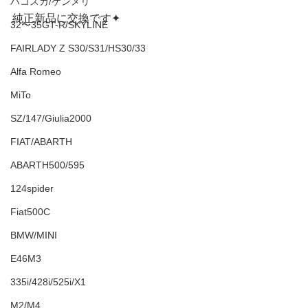
ハコスカ/ケンメリ
純正新品に交換です✦
32〜35GT-R/SKYLINE
FAIRLADY Z S30/S31/HS30/33
Alfa Romeo
MiTo
SZ/147/Giulia2000
FIAT/ABARTH
ABARTH500/595
124spider
Fiat500C
BMW/MINI
E46M3
335i/428i/525i/X1
M2/M4