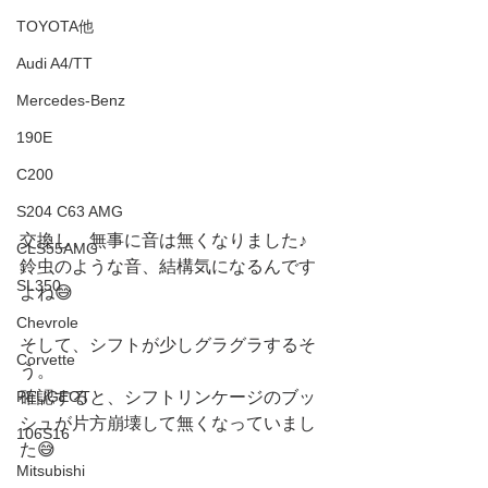
TOYOTA他
Audi A4/TT
Mercedes-Benz
190E
C200
S204 C63 AMG
交換し、無事に音は無くなりました♪
CLS55AMG
鈴虫のような音、結構気になるんです
SL350
よね😅
Chevrole
そして、シフトが少しグラグラするそ
Corvette
う。
確認すると、シフトリンケージのブッ
PEUGEOT
シュが片方崩壊して無くなっていまし
106S16
た😅
Mitsubishi