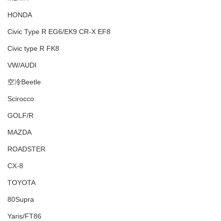
HONDA
Civic Type R EG6/EK9 CR-X EF8
Civic type R FK8
VW/AUDI
空冷Beetle
Scirocco
GOLF/R
MAZDA
ROADSTER
CX-8
TOYOTA
80Supra
Yaris/FT86