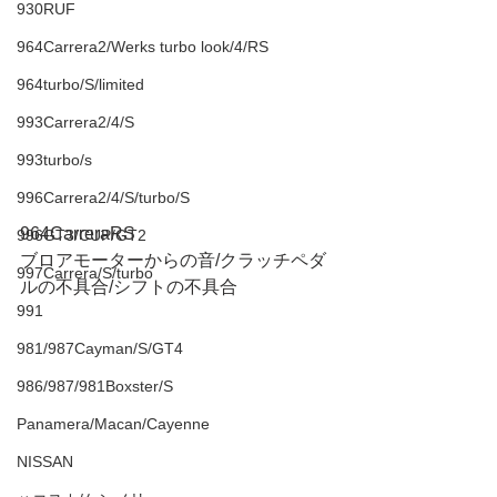
930RUF
964Carrera2/Werks turbo look/4/RS
964turbo/S/limited
993Carrera2/4/S
993turbo/s
996Carrera2/4/S/turbo/S
964CarreraRS
996GT3/CUP/GT2
ブロアモーターからの音/クラッチペダ
997Carrera/S/turbo
ルの不具合/シフトの不具合
991
981/987Cayman/S/GT4
986/987/981Boxster/S
Panamera/Macan/Cayenne
NISSAN