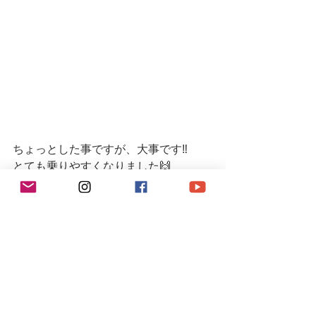
ちょっとした事ですが、大事です‼️
とても乗りやすくなりました🙌
貴重な車に出会えて感激ですね♪
ありがとうございました♪✨
R9レーシングHP⬇︎
https://www.r9racing-jp.com/
YouTubeチャンネル🎬
https://youtube.com/channel/UCVNw0y