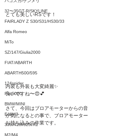
ハコスカ/ケンメリ
32〜35GT-R/SKYLINE
とても美しいRSです！
FAIRLADY Z S30/S31/HS30/33
Alfa Romeo
MiTo
SZ/147/Giulia2000
FIAT/ABARTH
ABARTH500/595
124spider
内装も外装も大変綺麗✨
Fiat500C
良いですね〜😍💕
BMW/MINI
さて、今回はブロアモーターからの音
E46M3
が気になるとの事で、ブロアモーター
お持ち込みの作業です。
335i/428i/525i/X1
M2/M4