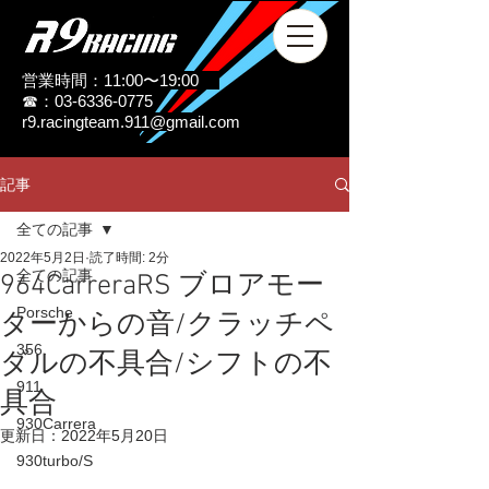
営業時間：11:00〜19:00
☎：03-6336-0775
r9.racingteam.911@gmail.com
記事
全ての記事
2022年5月2日
読了時間: 2分
全ての記事
964CarreraRS ブロアモー
Porsche
ターからの音/クラッチペ
356
ダルの不具合/シフトの不
911
具合
930Carrera
更新日：
2022年5月20日
930turbo/S