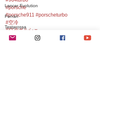
Lancer Evolution
#porsche
#porsche911
#porscheturbo
Ferrari
#空冷
Testarossa
#空冷ポルシェ
#aircooled
JAGUR
#911turbo
XJ
#964owners
SUBARU
#都内
#空冷メンテナンス
IMPREZA
#porscheclub
Maserati
#classiccar
#porscheclassic
Levante
#空冷ポルシェ911
SUZUKI
#911gram
チューニング / アルファロメオ・フィアット
#空冷ポルシェ専門店
#都内ポルシェ
チューニング / ポルシェ
#turbo
レース・イベント活動
#cargram