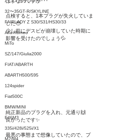
ハコスカ/ケンメリ
はずなのですが･･･
32〜35GT-R/SKYLINE
点検すると、1本プラグが失火していま
FAIRLADY Z S30/S31/HS30/33
した🥹
少し前にデスビが崩壊していた時期に
Alfa Romeo
影響を受けたのでしょう💦
MiTo
SZ/147/Giulia2000
FIAT/ABARTH
ABARTH500/595
124spider
Fiat500C
BMW/MINI
純正新品のプラグを入れ、元通り🙌
E46M3
良かったです✨
335i/428i/525i/X1
最悪の事態まで想像していたので、プ
M2/M4