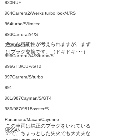
930RUF
964Carrera2/Werks turbo look/4/RS
964turbo/S/limited
993Carrera2/4/S
色々な可能性が考えられますが、まず
993turbo/s
はプラグ交換です。（ドキドキ･･･）
996Carrera2/4/S/turbo/S
996GT3/CUP/GT2
997Carrera/S/turbo
991
981/987Cayman/S/GT4
986/987/981Boxster/S
Panamera/Macan/Cayenne
この車両は純正のプラグをいれている
NISSAN
ので、ちょっとした失火でも大丈夫な