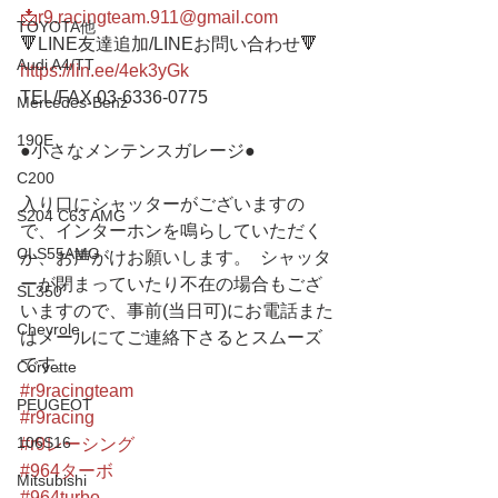
📩r9.racingteam.911@gmail.com
TOYOTA他
🔻LINE友達追加/LINEお問い合わせ🔻 
Audi A4/TT
https://lin.ee/4ek3yGk
TEL/FAX 03-6336-0775 
Mercedes-Benz
190E
●小さなメンテンスガレージ● 
C200
入り口にシャッターがございますの
S204 C63 AMG
で、インターホンを鳴らしていただく
CLS55AMG
か、お声がけお願いします。  シャッタ
ーが閉まっていたり不在の場合もござ
SL350
いますので、事前(当日可)にお電話また
Chevrole
はメールにてご連絡下さるとスムーズ
です。
Corvette
#r9racingteam
PEUGEOT
#r9racing
106S16
#r9レーシング
#964ターボ
Mitsubishi
#964turbo