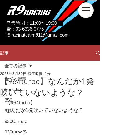
営業時間：11:00〜19:00
☎：03-6336-0775
r9.racingteam.911@gmail.com
記事
全ての記事
2023年8月30日
読了時間: 1分
全ての記事
【964turbo】なんだか1発
Porsche
吹いていないような？
356
【964turbo】
なんだか1発吹いていないような？
911
930Carrera
930turbo/S