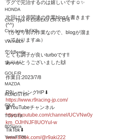
ラグで完治するのは嬉しいです☺️✨
HONDA
次回は冷房関連の作業blogを書きます
Civic Type R EG6/EK9 CR-X EF8
(^^)
Civic type R FK8
（かなり前の作業なので、blogが溜ま
っております🙏）
VW/AUDI
空冷Beetle
とても調子が良いturboです‼️
ありがとうございました🙌
Scirocco
GOLF/R
作業日:2023/7/8
MAZDA
R9レーシングHP⬇︎
ROADSTER
https://www.r9racing-jp.com/
CX-8
🎬YouTubeチャンネル
https://youtube.com/channel/UCVNw0y
TOYOTA
km_OJHNJF8UOYuI-w
80Supra
TikTok⬇︎
Yaris/FT86
www.tiktok.com/@r9aki222