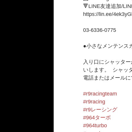
🔻LINE友達追加/LI
https://lin.ee/4ek3yG
03-6336-0775 
●小さなメンテンスガ
入り口にシャッター
いします。  シャ
電話またはメールに
#r9racingteam
#r9racing
#r9レーシング
#964ターボ
#964turbo