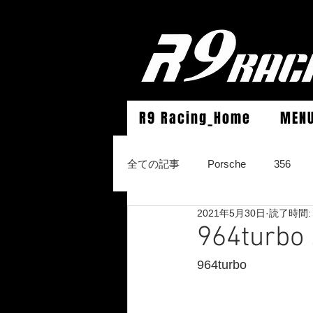
R9 Racing_Home
MEN
全ての記事
Porsche
356
2021年5月30日
読了時間:
964Carrera2/Werks turbo look/4/
964tu
964turbo
996Carrera2/4/S/turbo/S
996