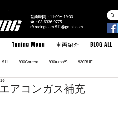
営業時間：11:00〜19:00
☎：03-6336-0775
r9.racingteam.911@gmail.com
U
Tuning Menu
車両紹介
BLOG ALL
911
930Carrera
930turbo/S
930RUF
 1分
RS
964turbo/S/limited
993Carrera2/4/S
993turbo/s
rbo エアコンガス補充
GT3/CUP/GT2
997Carrera/S/turbo
991
981/987Cay