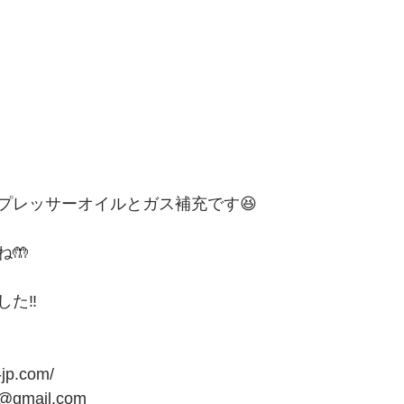
プレッサーオイルとガス補充です😆
🤲
た‼️
-jp.com/
1@gmail.com