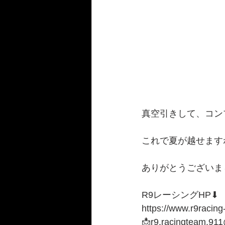
真空引きして、コン
これで夏が越せますね
ありがとうございまし
R9レーシングHP⬇︎
https://www.r9racing
📩r9.racingteam.91