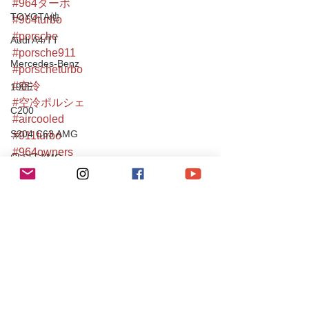
#964ターボ
TOYOTA他
#964turbo
#porsche
Audi A4/TT
#porsche911
Mercedes-Benz
#porscheturbo
#空冷
190E
#空冷ポルシェ
C200
#aircooled
S204 C63 AMG
#911turbo
#964owners
CLS55AMG
#都内
SL350
#空冷メンテナンス
#classiccar
Chevrole
#porscheclassic
Corvette
#空冷ポルシェ911
#911gram
PEUGEOT
#空冷ポルシェ専門店
106S16
#都内ポルシェ
Mitsubishi
#turbo