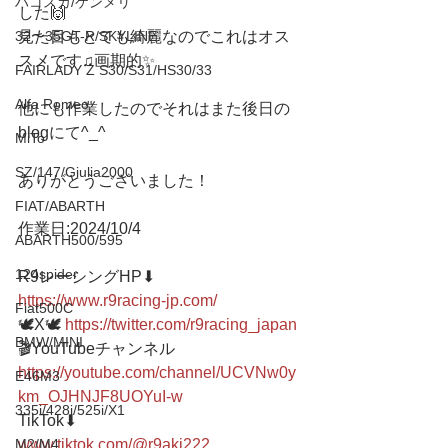
ハコスカ/ケンメリ
した🙌
見た目もとても綺麗なのでこれはオス
32〜35GT-R/SKYLINE
スメです♫画期的✨
FAIRLADY Z S30/S31/HS30/33
Alfa Romeo
他にも作業したのでそれはまた後日の
blogにて^_^
MiTo
SZ/147/Giulia2000
ありがとうございました！
FIAT/ABARTH
作業日:2024/10/4
ABARTH500/595
124spider
R9レーシングHP⬇︎
https://www.r9racing-jp.com/
Fiat500C
🕊X🕊 
https://twitter.com/r9racing_japan
BMW/MINI
🎬YouTubeチャンネル
https://youtube.com/channel/UCVNw0y
E46M3
km_OJHNJF8UOYuI-w
335i/428i/525i/X1
TikTok⬇︎
www.tiktok.com/@r9aki222
M2/M4