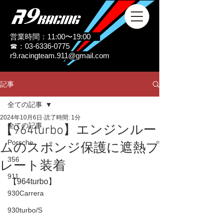
営業時間：11:00〜19:00
☎：03-6336-0775
r9.racingteam.911@gmail.com
記事
全ての記事
2024年10月6日
読了時間: 1分
全ての記事
【964turbo】エンジンルー
Porsche
ムのスポンジ保護に遮熱プ
356
レート装着
911
【964turbo】
930Carrera
930turbo/S