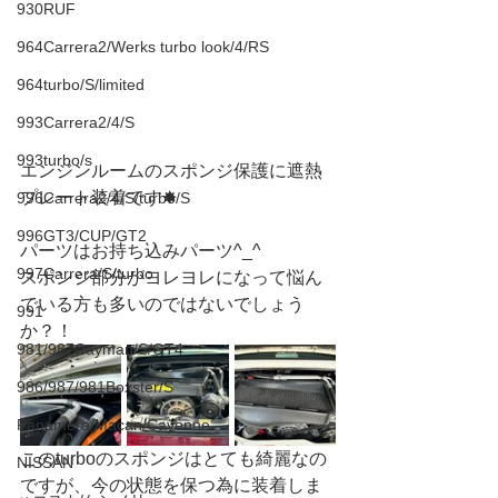
930RUF
964Carrera2/Werks turbo look/4/RS
964turbo/S/limited
993Carrera2/4/S
993turbo/s
エンジンルームのスポンジ保護に遮熱
プレート装着です✸
996Carrera2/4/S/turbo/S
996GT3/CUP/GT2
パーツはお持ち込みパーツ^_^
997Carrera/S/turbo
スポンジ部分がヨレヨレになって悩ん
でいる方も多いのではないでしょう
991
か？！
981/987Cayman/S/GT4
986/987/981Boxster/S
Panamera/Macan/Cayenne
このturboのスポンジはとても綺麗なの
NISSAN
ですが、今の状態を保つ為に装着しま