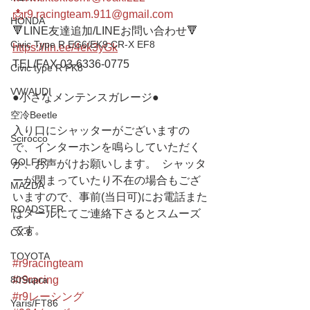
📩r9.racingteam.911@gmail.com
HONDA
🔻LINE友達追加/LINEお問い合わせ🔻 
Civic Type R EG6/EK9 CR-X EF8
https://lin.ee/4ek3yGk
TEL/FAX 03-6336-0775 
Civic type R FK8
VW/AUDI
●小さなメンテンスガレージ● 
空冷Beetle
入り口にシャッターがございますの
Scirocco
で、インターホンを鳴らしていただく
GOLF/R
か、お声がけお願いします。  シャッタ
ーが閉まっていたり不在の場合もござ
MAZDA
いますので、事前(当日可)にお電話また
ROADSTER
はメールにてご連絡下さるとスムーズ
です。
CX-8
TOYOTA
#r9racingteam
#r9racing
80Supra
#r9レーシング
Yaris/FT86