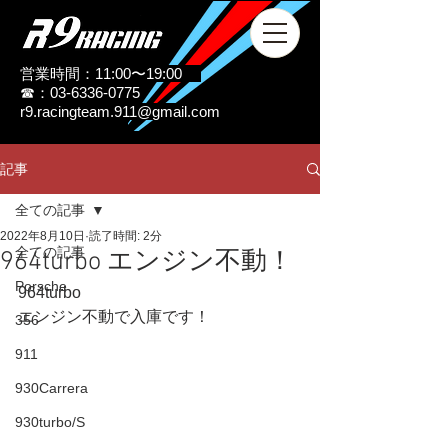
営業時間：11:00〜19:00
☎：03-6336-0775
r9.racingteam.911@gmail.com
記事
全ての記事
2022年8月10日
読了時間: 2分
全ての記事
964turbo エンジン不動！
Porsche
964turbo
エンジン不動で入庫です！
356
911
930Carrera
930turbo/S