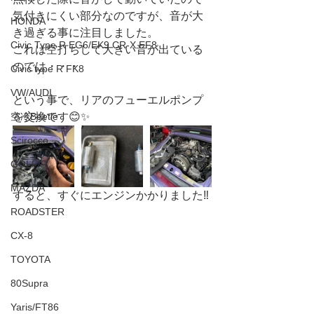
気付きにくい部分なのですが、音が大
HONDA
き過ぎる事に注目しました。
Civic Type R EG6/EK9 CR-X EF8
これは空打ちして大きい音が出ている
のでは・・・
Civic type R FK8
VW/AUDI
という事で、リアのフューエルポンプ
を交換です😊✨
空冷Beetle
Scirocco
GOLF/R
MAZDA
すると、すぐにエンジンかかりました‼️
ROADSTER
CX-8
TOYOTA
80Supra
Yaris/FT86