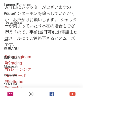
Lancer Evolution
入り口にシャッターがございますの
で、インターホンを鳴らしていただく
Ferrari
か、お声がけお願いします。  シャッタ
Testarossa
ーが閉まっていたり不在の場合もござ
JAGUR
いますので、事前(当日可)にお電話また
はメールにてご連絡下さるとスムーズ
XJ
です。
SUBARU
#r9racingteam
IMPREZA
#r9racing
Maserati
#r9レーシング
Levante
#964ターボ
#964turbo
SUZUKI
#porsche
チューニング / アルファロメオ・フィアット
#porsche911
#porscheturbo
#空冷
チューニング / ポルシェ
#空冷ポルシェ
レース・イベント活動
#aircooled