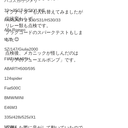
ハコスカ/ケンメリ
32〜35GT-R/SKYLINE
イグナイターも入れ替えてみましたが
症状変わらず。
FAIRLADY Z S30/S31/HS30/33
リレー類も点検です。
Alfa Romeo
プラグコードのスパークテストもしま
した😊
MiTo
SZ/147/Giulia2000
点検後、メカニックが怪しんだのは
FIAT/ABARTH
「リアのフューエルポンプ」です。
ABARTH500/595
124spider
Fiat500C
BMW/MINI
E46M3
335i/428i/525i/X1
M2/M4
点検した際に音がして動いていたので