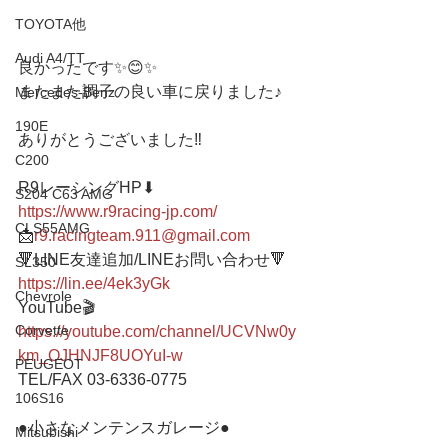
TOYOTA他
Audi A4/TT
良かったです✨😊✨
またまた調子の良い車に戻りました♪
Mercedes-Benz
190E
ありがとうございました‼️
C200
R9レーシングHP⬇︎
S204 C63 AMG
https://www.r9racing-jp.com/
CLS55AMG
📩
r9.racingteam.911@gmail.com
🔻LINE友達追加/LINEお問い合わせ🔻 
SL350
https://lin.ee/4ek3yGk
Chevrole
YouTube🎬
Corvette
https://youtube.com/channel/UCVNw0y
km_OJHNJF8UOYuI-w
PEUGEOT
TEL/FAX 03-6336-0775  
106S16
●小さなメンテンスガレージ● 
Mitsubishi