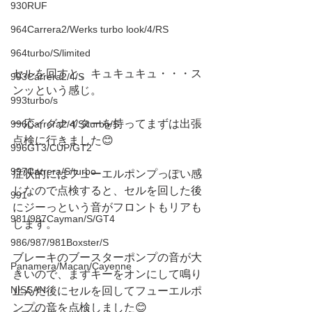
930RUF
964Carrera2/Werks turbo look/4/RS
964turbo/S/limited
セルを回すと、キュキュキュ・・・ス
993Carrera2/4/S
ンッという感じ。
993turbo/s
一応イグナイターを持ってまずは出張
996Carrera2/4/S/turbo/S
点検に行きました😊
996GT3/CUP/GT2
997Carrera/S/turbo
症状的にはフューエルポンプっぽい感
じなので点検すると、セルを回した後
991
にジーっという音がフロントもリアも
981/987Cayman/S/GT4
します。
986/987/981Boxster/S
ブレーキのブースターポンプの音が大
Panamera/Macan/Cayenne
きいので、まずキーをオンにして鳴り
NISSAN
止んだ後にセルを回してフューエルポ
ンプの音を点検しました😊