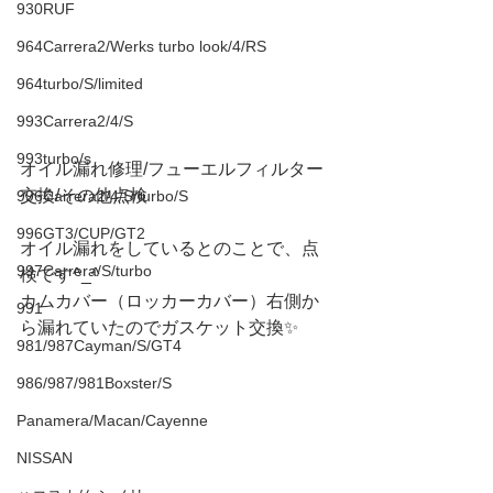
930RUF
964Carrera2/Werks turbo look/4/RS
964turbo/S/limited
993Carrera2/4/S
993turbo/s
オイル漏れ修理/フューエルフィルター
交換/その他点検
996Carrera2/4/S/turbo/S
996GT3/CUP/GT2
オイル漏れをしているとのことで、点
997Carrera/S/turbo
検です^_^
カムカバー（ロッカーカバー）右側か
991
ら漏れていたのでガスケット交換✨
981/987Cayman/S/GT4
986/987/981Boxster/S
Panamera/Macan/Cayenne
NISSAN