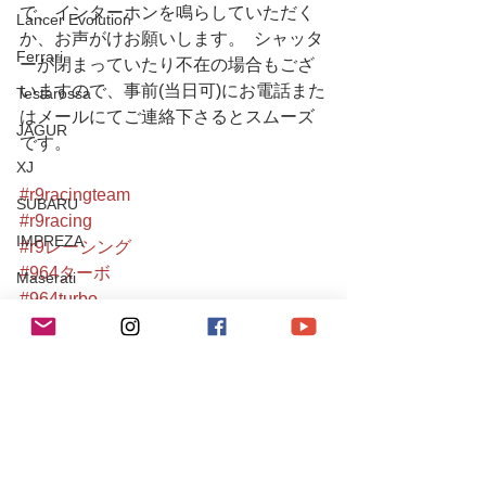
で、インターホンを鳴らしていただく
Lancer Evolution
か、お声がけお願いします。  シャッタ
Ferrari
ーが閉まっていたり不在の場合もござ
いますので、事前(当日可)にお電話また
Testarossa
はメールにてご連絡下さるとスムーズ
JAGUR
です。
XJ
#r9racingteam
SUBARU
#r9racing
IMPREZA
#r9レーシング
#964ターボ
Maserati
#964turbo
Levante
#porsche
#porsche911
SUZUKI
#porscheturbo
チューニング / アルファロメオ・フィアット
#空冷
チューニング / ポルシェ
#空冷ポルシェ
#aircooled
レース・イベント活動
#911turbo