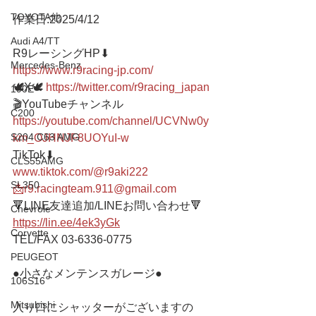
TOYOTA他
作業日:2025/4/12
Audi A4/TT
R9レーシングHP⬇︎
Mercedes-Benz
https://www.r9racing-jp.com/
🕊X🕊 
https://twitter.com/r9racing_japan
190E
🎬YouTubeチャンネル
C200
https://youtube.com/channel/UCVNw0y
S204 C63 AMG
km_OJHNJF8UOYuI-w
TikTok⬇︎
CLS55AMG
www.tiktok.com/@r9aki222
SL350
📩r9.racingteam.911@gmail.com
🔻LINE友達追加/LINEお問い合わせ🔻 
Chevrole
https://lin.ee/4ek3yGk
Corvette
TEL/FAX 03-6336-0775 
PEUGEOT
●小さなメンテンスガレージ● 
106S16
Mitsubishi
入り口にシャッターがございますの