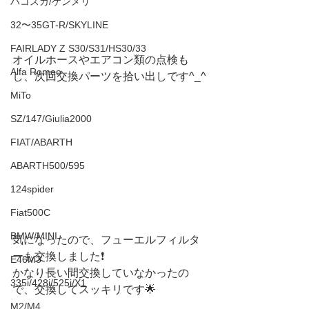
ハコスカ/ケンメリ
32〜35GT-R/SKYLINE
FAIRLADY Z S30/S31/HS30/33
オイルホースやエアコン類の点検も
Alfa Romeo
し、次回交換パーツを拾い出しです^_^
MiTo
SZ/147/Giulia2000
FIAT/ABARTH
ABARTH500/595
124spider
Fiat500C
BMW/MINI
気になったので、フューエルフィルタ
ーも交換しました❗️
E46M3
かなり長い間交換していなかったの
335i/428i/525i/X1
で、交換してスッキリです🌟
M2/M4