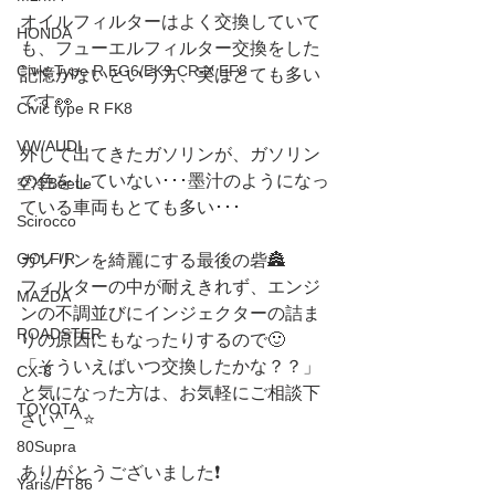
オイルフィルターはよく交換していて
HONDA
も、フューエルフィルター交換をした
Civic Type R EG6/EK9 CR-X EF8
記憶がないという方、実はとても多い
です👀
Civic type R FK8
VW/AUDI
外して出てきたガソリンが、ガソリン
の色をしていない･･･墨汁のようになっ
空冷Beetle
ている車両もとても多い･･･
Scirocco
GOLF/R
ガソリンを綺麗にする最後の砦🏯
フィルターの中が耐えきれず、エンジ
MAZDA
ンの不調並びにインジェクターの詰ま
ROADSTER
りの原因にもなったりするので🙂
「そういえばいつ交換したかな？？」
CX-8
と気になった方は、お気軽にご相談下
TOYOTA
さい^_^⭐️
80Supra
ありがとうございました❗️
Yaris/FT86