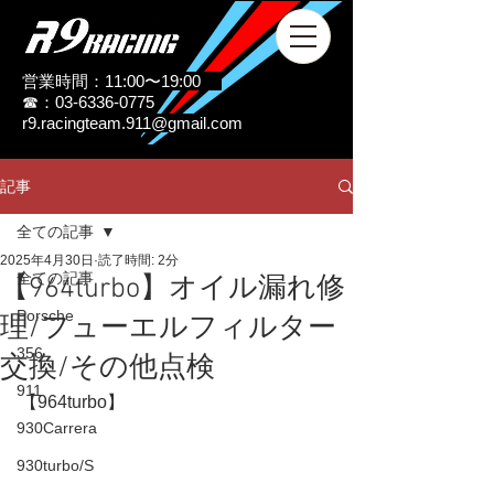
営業時間：11:00〜19:00
☎：03-6336-0775
r9.racingteam.911@gmail.com
記事
全ての記事
2025年4月30日
読了時間: 2分
全ての記事
【964turbo】オイル漏れ修
Porsche
理/フューエルフィルター
356
交換/その他点検
911
【964turbo】
930Carrera
930turbo/S