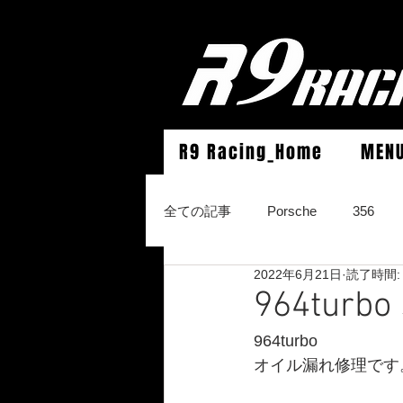
R9 Racing_Home
MEN
全ての記事
Porsche
356
2022年6月21日
読了時間:
964Carrera2/Werks turbo look/4/
964tu
964turbo
996Carrera2/4/S/turbo/S
996
オイル漏れ修理です