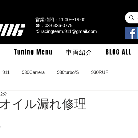
営業時間：11:00〜19:00
☎：03-6336-0775
r9.racingteam.911@gmail.com
U
Tuning Menu
車両紹介
BLOG ALL
911
930Carrera
930turbo/S
930RUF
 2分
RS
964turbo/S/limited
993Carrera2/4/S
993turbo/s
rbo オイル漏れ修理
GT3/CUP/GT2
997Carrera/S/turbo
991
981/987Cay
。