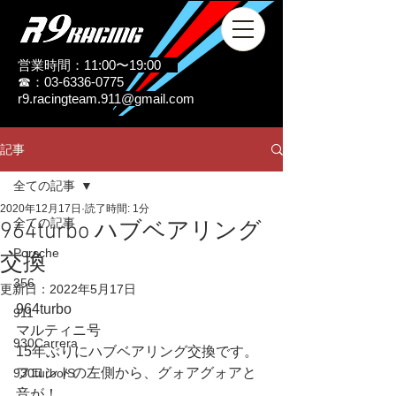
営業時間：11:00〜19:00
☎：03-6336-0775
r9.racingteam.911@gmail.com
記事
全ての記事
2020年12月17日
読了時間: 1分
全ての記事
964turbo ハブベアリング
Porsche
交換
356
更新日：
2022年5月17日
964turbo
911
マルティニ号
930Carrera
15年ぶりにハブベアリング交換です。
フロントの左側から、グォアグォアと
930turbo/S
音が！