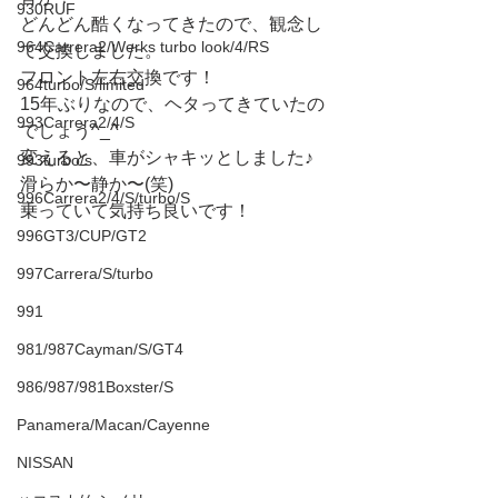
930RUF
どんどん酷くなってきたので、観念し
964Carrera2/Werks turbo look/4/RS
て交換しました。
フロント左右交換です！
964turbo/S/limited
15年ぶりなので、ヘタってきていたの
993Carrera2/4/S
でしょう^_^
変えると、車がシャキッとしました♪
993turbo/s
滑らか〜静か〜(笑)
996Carrera2/4/S/turbo/S
乗っていて気持ち良いです！
996GT3/CUP/GT2
997Carrera/S/turbo
991
981/987Cayman/S/GT4
986/987/981Boxster/S
Panamera/Macan/Cayenne
NISSAN