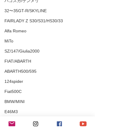
ハコスカ/ケンメリ
32〜35GT-R/SKYLINE
FAIRLADY Z S30/S31/HS30/33
Alfa Romeo
MiTo
SZ/147/Giulia2000
FIAT/ABARTH
ABARTH500/595
124spider
Fiat500C
BMW/MINI
E46M3
335i/428i/525i/X1
M2/M4