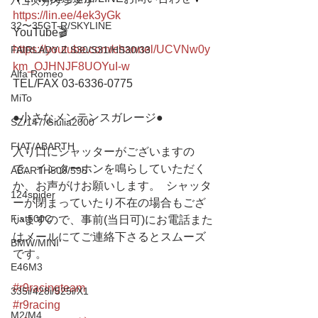
ハコスカ/ケンメリ
https://lin.ee/4ek3yGk
32〜35GT-R/SKYLINE
YouTube🎬
https://youtube.com/channel/UCVNw0y
FAIRLADY Z S30/S31/HS30/33
km_OJHNJF8UOYuI-w
Alfa Romeo
TEL/FAX 03-6336-0775 
MiTo
●小さなメンテンスガレージ● 
SZ/147/Giulia2000
FIAT/ABARTH
入り口にシャッターがございますの
で、インターホンを鳴らしていただく
ABARTH500/595
か、お声がけお願いします。  シャッタ
124spider
ーが閉まっていたり不在の場合もござ
Fiat500C
いますので、事前(当日可)にお電話また
はメールにてご連絡下さるとスムーズ
BMW/MINI
です。
E46M3
#r9racingteam
335i/428i/525i/X1
#r9racing
M2/M4