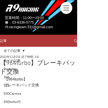
営業時間：11:00〜19:00
☎：03-6336-0775
r9.racingteam.911@gmail.com
記事
全ての記事
2022年11月2日
読了時間: 1分
全ての記事
【964turbo】ブレーキパッ
Porsche
ド交換
356
【964turbo】
ブレーキパッド交換
911
930Carrera
930turbo/S