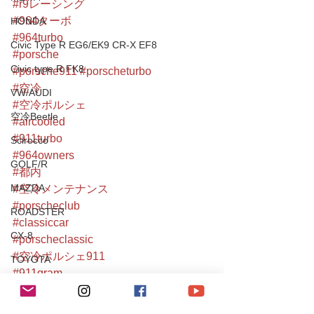
#r9レーシング
#964ターボ
HONDA
#964turbo
Civic Type R EG6/EK9 CR-X EF8
#porsche
Civic type R FK8
#porsche911
#porscheturbo
#空冷
VW/AUDI
#空冷ポルシェ
空冷Beetle
#aircooled
#911turbo
Scirocco
#964owners
GOLF/R
#都内
MAZDA
#空冷メンテナンス
#porscheclub
ROADSTER
#classiccar
CX-8
#porscheclassic
#空冷ポルシェ911
TOYOTA
#911gram
80Supra
#空冷ポルシェ専門店
#都内ポルシェ
Yaris/FT86