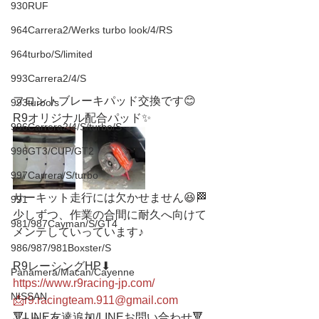
930RUF
964Carrera2/Werks turbo look/4/RS
964turbo/S/limited
993Carrera2/4/S
フロントブレーキパッド交換です😊
993turbo/s
R9オリジナル配合パッド✨
996Carrera2/4/S/turbo/S
996GT3/CUP/GT2
997Carrera/S/turbo
サーキット走行には欠かせません😆🏁
991
少しずつ、作業の合間に耐久へ向けて
981/987Cayman/S/GT4
メンテしていっています♪
986/987/981Boxster/S
R9レーシングHP⬇︎
Panamera/Macan/Cayenne
https://www.r9racing-jp.com/
NISSAN
📩r9.racingteam.911@gmail.com
🔻LINE友達追加/LINEお問い合わせ🔻 