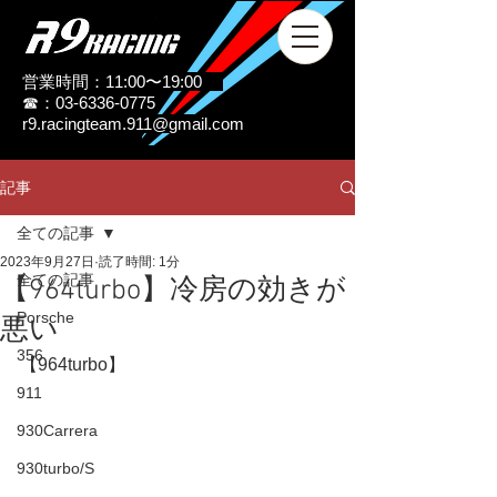
営業時間：11:00〜19:00
☎：03-6336-0775
r9.racingteam.911@gmail.com
記事
全ての記事
2023年9月27日
読了時間: 1分
全ての記事
【964turbo】冷房の効きが
Porsche
悪い
356
【964turbo】
911
930Carrera
930turbo/S