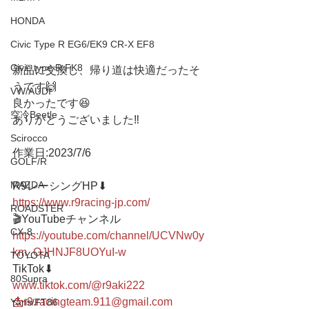
HONDA
Civic Type R EG6/EK9 CR-X EF8
Civic type R FK8
新品に交換し、帰り道は快適だったそ
うです🙌
VW/AUDI
良かったです😆
空冷Beetle
ありがとうございました‼️
Scirocco
作業日:2023/7/6
GOLF/R
MAZDA
R9レーシングHP⬇︎
https://www.r9racing-jp.com/
ROADSTER
🎬YouTubeチャンネル
CX-8
https://youtube.com/channel/UCVNw0y
km_OJHNJF8UOYuI-w
TOYOTA
TikTok⬇︎
80Supra
www.tiktok.com/@r9aki222
📩r9.racingteam.911@gmail.com
Yaris/FT86