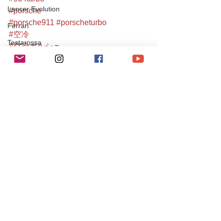
Lancer Evolution
#porsche
#porsche911
#porscheturbo
Ferrari
#空冷
Testarossa
#空冷ポルシェ
#aircooled
JAGUR
#911turbo
XJ
#964owners
SUBARU
#都内
#空冷メンテナンス
IMPREZA
#porscheclub
Maserati
#classiccar
#porscheclassic
Levante
#空冷ポルシェ911
SUZUKI
#911gram
#空冷ポルシェ専門店
チューニング / アルファロメオ・フィアット
#都内ポルシェ
チューニング / ポルシェ
#turbo
レース・イベント活動
#cargram