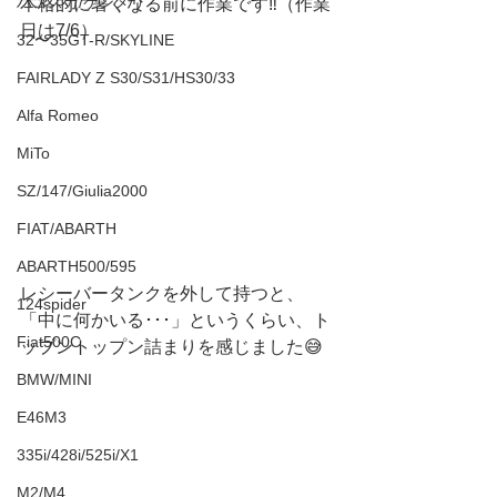
ハコスカ/ケンメリ
本格的に暑くなる前に作業です‼️（作業
日は7/6）
32〜35GT-R/SKYLINE
FAIRLADY Z S30/S31/HS30/33
Alfa Romeo
MiTo
SZ/147/Giulia2000
FIAT/ABARTH
ABARTH500/595
レシーバータンクを外して持つと、
124spider
「中に何かいる･･･」というくらい、ト
Fiat500C
ップントップン詰まりを感じました😅
BMW/MINI
E46M3
335i/428i/525i/X1
M2/M4