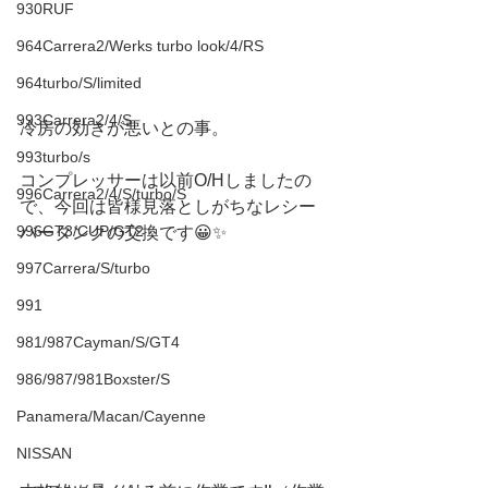
930RUF
964Carrera2/Werks turbo look/4/RS
964turbo/S/limited
993Carrera2/4/S
冷房の効きが悪いとの事。
993turbo/s
コンプレッサーは以前O/Hしましたの
996Carrera2/4/S/turbo/S
で、今回は皆様見落としがちなレシー
996GT3/CUP/GT2
バータンクの交換です😀✨
997Carrera/S/turbo
991
981/987Cayman/S/GT4
986/987/981Boxster/S
Panamera/Macan/Cayenne
NISSAN