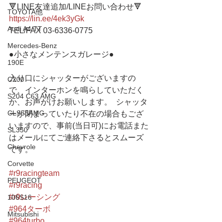
🔻LINE友達追加/LINEお問い合わせ🔻 
TOYOTA他
https://lin.ee/4ek3yGk
Audi A4/TT
TEL/FAX 03-6336-0775 
Mercedes-Benz
●小さなメンテンスガレージ● 
190E
入り口にシャッターがございますの
C200
で、インターホンを鳴らしていただく
S204 C63 AMG
か、お声がけお願いします。  シャッタ
CLS55AMG
ーが閉まっていたり不在の場合もござ
いますので、事前(当日可)にお電話また
SL350
はメールにてご連絡下さるとスムーズ
Chevrole
です。
Corvette
#r9racingteam
PEUGEOT
#r9racing
#r9レーシング
106S16
#964ターボ
Mitsubishi
#964turbo