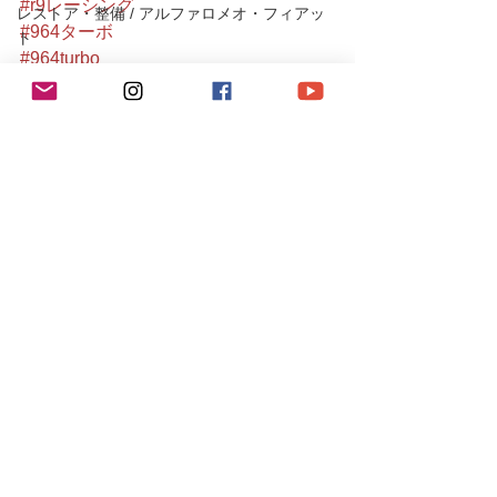
#r9レーシング
レストア・整備 / アルファロメオ・フィアッ
#964ターボ
ト
#964turbo
レストア・整備/ ポルシェ
#porsche
#porsche911
店長BLOG/お知らせ
#porscheturbo
MINI
#空冷
MAZDA/MITSUBUSHI/SUBARU
#空冷ポルシェ
#aircooled
Ferrari/Maserati/JAGUR
#911turbo
#964owners
#porschelink
#空冷メンテナンス
#porscheclub
#classiccar
#porscheclassic
#空冷ポルシェ911
#911gram
#空冷ポルシェ専門店