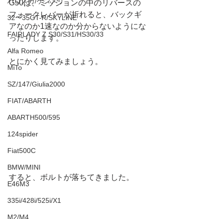
ハコスカ/ケンメリ
G50は、ミッションの中のリバースの
フォークレバーが折れると、バックギ
32〜35GT-R/SKYLINE
アなのか1速なのか分からないようにな
FAIRLADY Z S30/S31/HS30/33
ったりします。
Alfa Romeo
とにかく見てみましょう。
MiTo
SZ/147/Giulia2000
FIAT/ABARTH
ABARTH500/595
124spider
Fiat500C
BMW/MINI
すると、ボルトが落ちてきました。
E46M3
335i/428i/525i/X1
M2/M4