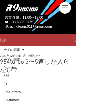
営業時間：11:00〜19:00
☎：03-6336-0775
r9.racingteam.911@gmail.com
記事
全ての記事
2021年12月24日
読了時間: 2分
全ての記事
964turbo 3〜5速しか入ら
Porsche
ない？
356
911
930Carrera
930turbo/S