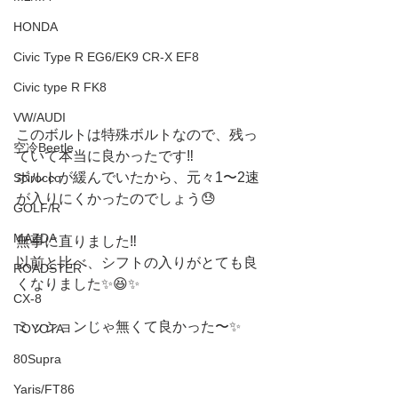
HONDA
Civic Type R EG6/EK9 CR-X EF8
Civic type R FK8
VW/AUDI
このボルトは特殊ボルトなので、残っ
空冷Beetle
ていて本当に良かったです‼️
ボルトが緩んでいたから、元々1〜2速
Scirocco
が入りにくかったのでしょう😓
GOLF/R
MAZDA
無事に直りました‼️
以前と比べ、シフトの入りがとても良
ROADSTER
くなりました✨😆✨
CX-8
ミッションじゃ無くて良かった〜✨
TOYOTA
80Supra
Yaris/FT86