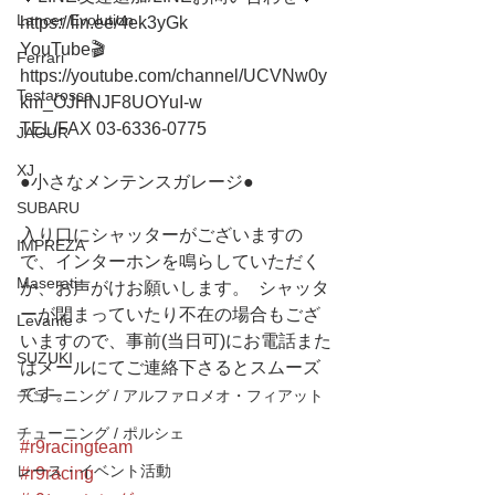
Lancer Evolution
https://lin.ee/4ek3yGk 
YouTube🎬
Ferrari
https://youtube.com/channel/UCVNw0y
Testarossa
km_OJHNJF8UOYuI-w
TEL/FAX 03-6336-0775 
JAGUR
XJ
●小さなメンテンスガレージ● 
SUBARU
入り口にシャッターがございますの
IMPREZA
で、インターホンを鳴らしていただく
Maserati
か、お声がけお願いします。  シャッタ
ーが閉まっていたり不在の場合もござ
Levante
いますので、事前(当日可)にお電話また
SUZUKI
はメールにてご連絡下さるとスムーズ
です。
チューニング / アルファロメオ・フィアット
チューニング / ポルシェ
#r9racingteam
レース・イベント活動
#r9racing