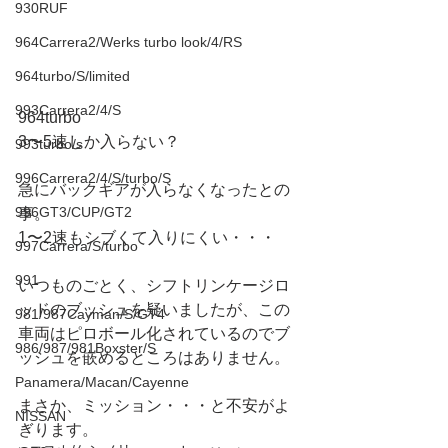
930RUF
964Carrera2/Werks turbo look/4/RS
964turbo/S/limited
993Carrera2/4/S
964turbo
3〜5速しか入らない？
993turbo/s
996Carrera2/4/S/turbo/S
急にバックギアが入らなくなったとの
996GT3/CUP/GT2
事。
1〜2速もシブくて入りにくい・・・
997Carrera/S/turbo
991
いつものごとく、シフトリンケージロ
ッドのブッシュを疑いましたが、この
981/987Cayman/S/GT4
車両はピロボール化されているのでブ
986/987/981Boxster/S
ッシュを嵌めるところはありません。
Panamera/Macan/Cayenne
まさか、ミッション・・・と不安がよ
NISSAN
ぎります。