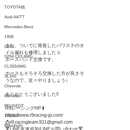
TOYOTA他
Audi A4/TT
Mercedes-Benz
190E
また、ついでに発覚したパワステのオ
C200
イル漏れも修理しました☺️
S204 C63 AMG
ホースバンド交換です。
CLS55AMG
ホースもそろそろ交換した方が良さそ
SL350
うなので、近々やりましょう♪
Chevrole
ありがとうございました‼️
Corvette
PEUGEOT
R9レーシングHP⬇︎
https://www.r9racing-jp.com/
106S16
📩r9.racingteam.911@gmail.com
Mitsubishi
🔻LINE友達追加/LINEお問い合わせ🔻 